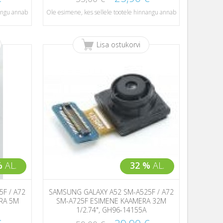
nangu annab
Ole esimene, kes sellele tootele hinnangu annab
Lisa ostukorvi
%
AL.
32 %
AL.
F / A72
SAMSUNG GALAXY A52 SM-A525F / A72
RA 5M
SM-A725F ESIMENE KAAMERA 32M
1/2.74", GH96-14155A