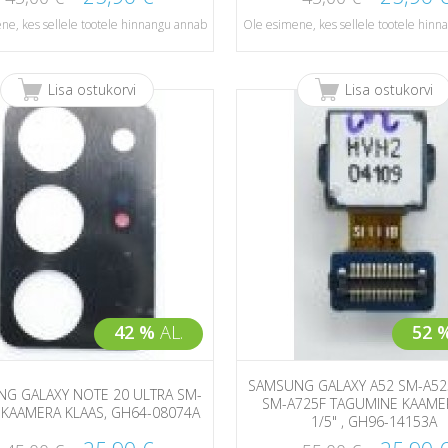
ne, kes sellele tootele hinnangu annab
Ole esimene, kes sellele tootele hin
Lisa ostukorvi
Lisa ostukorvi
42 %
AL.
52 
SAMSUNG GALAXY A52 SM-A525
G GALAXY NOTE 20 ULTRA SM-
SM-A725F TAGUMINE KAAME
KAAMERA KLAAS, GH64-08074A
1/5" , GH96-14153A