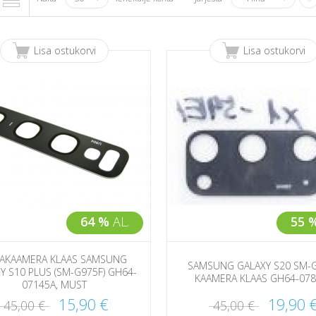
Lisa ostukorvi
Lisa ostukorvi
64 %
AL.
55 
AKAAMERA KLAAS SAMSUNG
SAMSUNG GALAXY S20 SM-
Y S10 PLUS (SM-G975F) GH64-
KAAMERA KLAAS GH64-07
07145A, MUST
15,90 €
19,90 
45,00 €
45,00 €