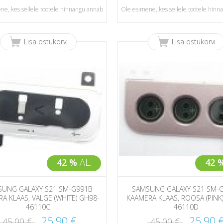
ne, kes sellele tootele hinnangu annab
Ole esimene, kes sellele tootele hin
Lisa ostukorvi
Lisa ostukorvi
42 %
AL.
42 
UNG GALAXY S21 SM-G991B
SAMSUNG GALAXY S21 SM-
A KLAAS, VALGE (WHITE) GH98-
KAAMERA KLAAS, ROOSA (PINK
46110C
46110D
25,90 €
25,90 
45,00 €
45,00 €