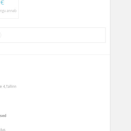
 €
nangu annab
e 4,Tallinn
used
ldus