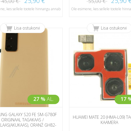
25,90 €
25,90 
45,00 €
55,00 €
ne, kes sellele tootele hinnangu annab
Ole esimene, kes sellele tootele hin
Lisa ostukorvi
Lisa ostukorvi
27 %
AL.
17 
NG GALAXY S20 FE SM-G780F
HUAWEI MATE 20 (HMA-L09) T
ORIGINAAL TAGAKAAS /
KAAMERA
LAAS(AKUKAAS), ORANŽ GH82-
24263F CLOUD O...