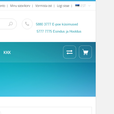
onto
Minu soovikorv
Vormista ost
Logi sisse
EST
5880 3777
E-poe küsimused
5777 7775 Esindus ja Hooldus
KKK