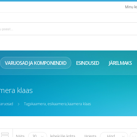
Minu k
VARUOSAD JA KOMPONENDID
ESINDUSED
JÄRELMAKS
mera klaas
varuosad
Tagakaamera, esikaamera,kaamera klaas
Näita
30
lehekülje kohta
Järjesta
Hind