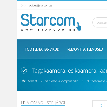
hooldus@starcom.ee
TOOTED JA TARVIKUD
REMONT JA TEENUSED
Tagakaamera, esikaamera,kaa
Avaleht
Varuosad ja komponendid
Nutiseadmete 
LEIA OMADUSTE JÄRGI