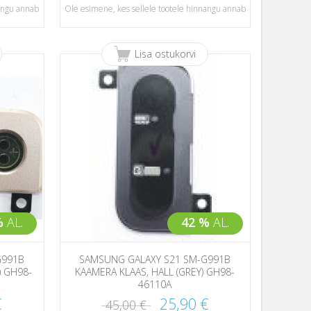
nangu annab
Ole esimene, kes sellele tootele hinnangu annab
Lisa ostukorvi
%
AL.
42 %
AL.
G991B
SAMSUNG GALAXY S21 SM-G991B
) GH98-
KAAMERA KLAAS, HALL (GREY) GH98-
46110A
€
25,90 €
45,00 €