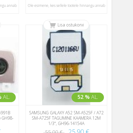
nangu annab
Ole esimene, kes sellele tootele hinnangu annab
Lisa ostukorvi
%
AL.
52 %
AL.
G991B
SAMSUNG GALAXY A52 SM-A525F / A72
) GH98-
SM-A725F TAGUMINE KAAMERA 12M
1/3", GH96-14154A
€
25,90 €
55,00 €