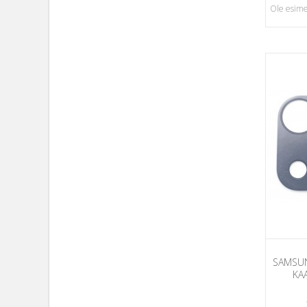
Ole esime
SAMSUN
KA