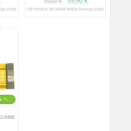
€
39,90 €
59,00 €
nangu annab
Ole esimene, kes sellele tootele hinnangu annab
%
AL.
AGUMINE