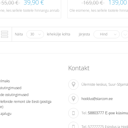
39,90 €
139,00
55,00 €
169,00 €
ne, kes sellele tootele hinnangu annab
Ole esimene, kes sellele tootele hin
Näita
30
lehekülje kohta
Järjesta
Hind
Kontakt
relmaks
Ülemiste keskus
, Suur-Sõjamä
stutingimused
ade ostutingimused
hooldus@starcom.ee
elefonide remont üle Eesti (postiga
e)
Tel.:
58803777
E-poe küsim
ajalugu
Tel.:
57777775 Esindus ja Hoo