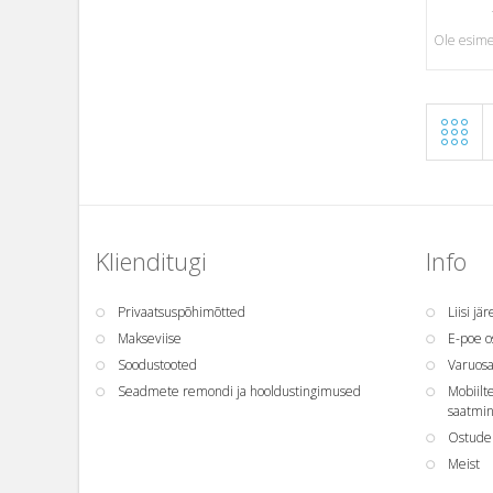
Ole esime
Klienditugi
Info
Privaatsuspõhimõtted
Liisi jä
Makseviise
E-poe o
Soodustooted
Varuos
Seadmete remondi ja hooldustingimused
Mobiilt
saatmin
Ostude 
Meist