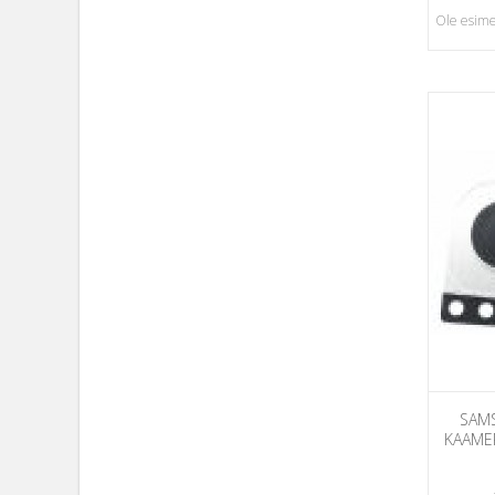
Ole esime
SAMS
KAAMER