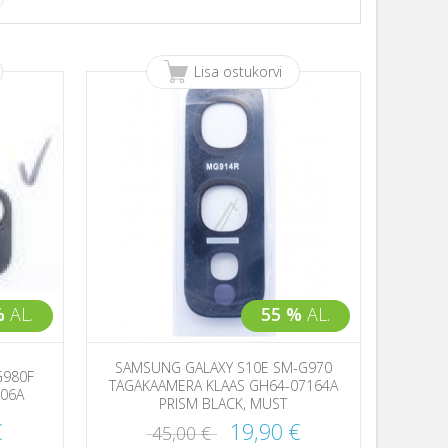
Lisa ostukorvi
%
AL.
55 %
AL.
SAMSUNG GALAXY S10E SM-G970
G980F
TAGAKAAMERA KLAAS GH64-07164A
806A
PRISM BLACK, MUST
€
19,90 €
45,00 €