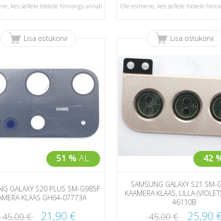
ne, kes sellele tootele hinnangu annab
Ole esimene, kes sellele tootele hin
Lisa ostukorvi
Lisa ostukorvi
51 %
AL.
42 
SAMSUNG GALAXY S21 SM-
G GALAXY S20 PLUS SM-G985F
KAAMERA KLAAS, LILLA (VIOLET
AMERA KLAAS GH64-07773A
46110B
21,90 €
25,90 
45,00 €
45,00 €