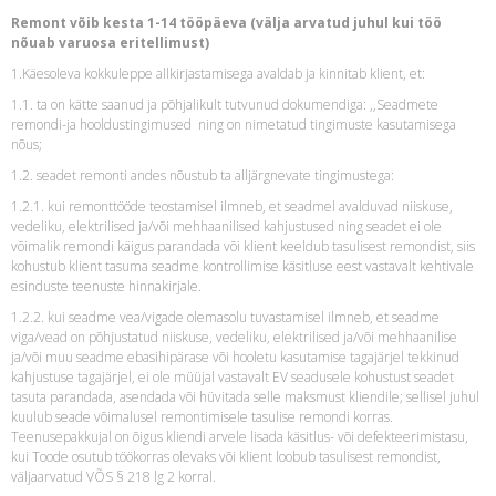
Remont võib kesta 1-14 tööpäeva (välja arvatud juhul kui töö
nõuab varuosa eritellimust)
1.Käesoleva kokkuleppe allkirjastamisega avaldab ja kinnitab klient, et:
1.1. ta on kätte saanud ja põhjalikult tutvunud dokumendiga: ,,Seadmete
remondi-ja hooldustingimused ning on nimetatud tingimuste kasutamisega
nõus;
1.2. seadet remonti andes nõustub ta alljärgnevate tingimustega:
1.2.1. kui remonttööde teostamisel ilmneb, et seadmel avalduvad niiskuse,
vedeliku, elektrilised ja/või mehhaanilised kahjustused ning seadet ei ole
võimalik remondi käigus parandada või klient keeldub tasulisest remondist, siis
kohustub klient tasuma seadme kontrollimise käsitluse eest vastavalt kehtivale
esinduste teenuste hinnakirjale.
1.2.2. kui seadme vea/vigade olemasolu tuvastamisel ilmneb, et seadme
viga/vead on põhjustatud niiskuse, vedeliku, elektrilised ja/või mehhaanilise
ja/või muu seadme ebasihipärase või hooletu kasutamise tagajärjel tekkinud
kahjustuse tagajärjel, ei ole müüjal vastavalt EV seadusele kohustust seadet
tasuta parandada, asendada või hüvitada selle maksmust kliendile; sellisel juhul
kuulub seade võimalusel remontimisele tasulise remondi korras.
Teenusepakkujal on õigus kliendi arvele lisada käsitlus- või defekteerimistasu,
kui Toode osutub töökorras olevaks või klient loobub tasulisest remondist,
väljaarvatud VÕS § 218 lg 2 korral.