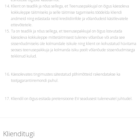
Klient on teadlik ja nõus sellega, et Teenusepakkujal on õigus käesoleva
kokkuleppe täitmiseks ja selle täitmise tagamiseks töödelda kliendi
andmeid ning edastada neid krediidiinfole ja võlanõudeid käsitlevatele
ettevõtetele.
Ta on teadlik ja nõus sellega, et teenusepakkujal on õigus loovutada
käesoleva kokkuleppe mittetäitmisest tulenev võlanõue või anda see
sissenõudmiseks üle kolmandale isikule ning klient on kohustatud hüvitama
seoses teenusepakkuja ja kolmanda isiku poolt võlanõude sissenõudmisega
tekkinud kulud.
Käesolevates tingimustes sätestatud põhimõtteid rakendatakse ka
tootjagarantiiremondi puhul.
Kliendil on õigus esitada pretensioone EV seadusest tulenevatel juhtudel.
Klienditugi