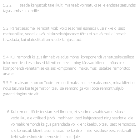
5.2.2 seade kahjustub täielikult, mis teeb võimatuks selle endises seisundis
tagastamise kliendile.
5.3. Pärast seadme remonti võib võib seadmel esineda uusi rikkeid, sest
mehaanilise, vedeliku-või niiskusekahjustuste tõttu ei ole võimalik üheselt
tuvastada, kui ulatuslikult on seade kahjustatud.
5.4. Kui remondi käigus ilmneb vajadus mõne komponendi vahetuseks (sellest
informeerivad esindused klienti eelnevalt ning küsivad kliendilt nõusolekut
komponendi vahetamiseks), siis komponendi maksumus lisatakse remonttöö
arvele.
5.5 Piirmaksumus on on Toote remondi maksimaalne maksumus, mida klient on
nõus tasuma kui tegemist on tasulise remondiga või Toote remont väljub
garantiitingimuste alt.
Kui remonttööde teostamisel ilmneb, et seadmel avalduvad niiskuse,
vedeliku, elektrilised ja/või mehhaanilised kahjustused ning seadet ei ole
võimalik remondi käigus parandada või klient keeldub tasulisest remondist,
siis kohustub klient tasuma seadme kontrollimise käsitluse eest vastavalt
kehtivale esinduste teenuste hinnakirjale.