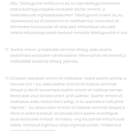
tõttu. Töövõtugarantii kehtib ainult siis, kui koos töövõtugarantiiremonti
toodud seadmega esitatakse esindustele tasulise remondi- ja
hooldusteenuste originaalostudokument. Töövõtugarantii ei kehti siis, kui
väljavahetatud osa või komponenti on modifitseeritud, remonditud või
lahtimonteeritud esinduste või tootja poolt mittevolitatud isiku poolt.
Vedelikukahjustustega tootele teostatud remondile töövõtugarantiid ei anta.
Seadme remont- ja hooldustöö valmimise tähtaeg, alates seadme
üleandmisest esindustele tuleneb seadme rikke eripärast võib remondi ja
hooldustööde teostamise tähtaeg pikeneda.
Esindused vastutavad remonti või hooldusesse toodud seadme säilimise ja
hoiu eest kuni 1 kuu alates seadme remondi või hoolduse valmimise
tähtajast ja kliendi teavitamisest seadme remonti või hooldusse toomisel
kliendi poolt antud kontaktnumbril- ja/või aadressil. Seadme remonti või
hooldusesse andes nõustub klient sellega, et kui seadmele ei tulda järele
hiljemalt 1 kuu jooksul alates remondi või hoolduse valmimise tähtajast ja
klienti on sellest teavitatud, siis loovutab klient seadme omandiõiguse
tasuta esindustele remondi- või hooldus- ning hoiustamisel tehtud kulude
katteks. Nimetatud tingimus ei välista tingimuste punktis 14 fikseeritud
esinduste õiguste kasutamist.