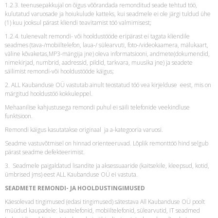
1.2.3. teenusepakkujal on õigus võõrandada remonditud seade tehtud töö,
kulutatud varuosade ja hoiukulude katteks, kui seadmele ei ole järgi tuldud ühe
(1) kuu jooksul pärast kliendi teavitamist töö valmimisest;
1.2.4. tulenevalt remondi- või hooldustööde eripärast ei tagata kliendile
seadmes (tava-/mobiiltelefon, laua-/ sülearvuti, foto-/videokaamera, mälukaart,
väline kõvaketas,MP3-mängija jne) oleva informatsiooni, andmete(dokumendid,
nimekirjad, numbrid, aadressid, pildid, tarkvara, muusika jne) ja seadete
säilimist remondi-või hooldustööde käigus;
2. ALL Kaubanduse OÜ vastutab ainult teostatud töö vea kirjelduse eest, mis on
märgitud hooldustöö kokkuleppel.
Mehaanilise kahjustusega remondi puhul ei säili telefonide veekindluse
funktsioon.
Remondi käigus kasutatakse originaal ja a-kategooria varuosi.
Seadme vastuvõtmisel on hinnad orienteeruvad. Lõplik remonttöö hind selgub
pärast seadme defekteerimist.
3. Seadmele paigaldatud lisandite ja aksessuaaride (kaitsekile, kleepsud, kotid,
ümbrised jms) eest ALL Kaubanduse OÜ ei vastuta.
SEADMETE REMONDI- JA HOOLDUSTINGIMUSED
Käesolevad tingimused (edasi tingimused) sätestava All Kaubanduse OÜ poolt
müüdud kaupadele: lauatelefonid, mobiiltelefonid, sülearvutid, IT seadmed