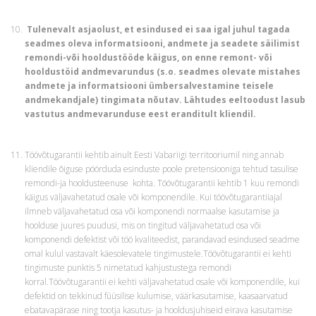
Tulenevalt asjaolust, et esindused ei saa igal juhul tagada
seadmes oleva informatsiooni, andmete ja seadete säilimist
remondi-või hooldustööde käigus, on enne remont- või
hooldustöid andmevarundus (s.o. seadmes olevate mistahes
andmete ja informatsiooni ümbersalvestamine teisele
andmekandjale) tingimata nõutav. Lähtudes eeltoodust lasub
vastutus andmevarunduse eest eranditult kliendil.
Töövõtugarantii kehtib ainult Eesti Vabariigi territooriumil ning annab
kliendile õiguse pöörduda esinduste poole pretensiooniga tehtud tasulise
remondi-ja hooldusteenuse kohta. Töövõtugarantii kehtib 1 kuu remondi
käigus väljavahetatud osale või komponendile. Kui töövõtugarantiiajal
ilmneb väljavahetatud osa või komponendi normaalse kasutamise ja
hoolduse juures puudusi, mis on tingitud väljavahetatud osa või
komponendi defektist või töö kvaliteedist, parandavad esindused seadme
omal kulul vastavalt käesolevatele tingimustele.Töövõtugarantii ei kehti
tingimuste punktis 5 nimetatud kahjustustega remondi
korral.Töövõtugarantii ei kehti väljavahetatud osale või komponendile, kui
defektid on tekkinud füüsilise kulumise, väärkasutamise, kaasaarvatud
ebatavapärase ning tootja kasutus- ja hooldusjuhiseid eirava kasutamise