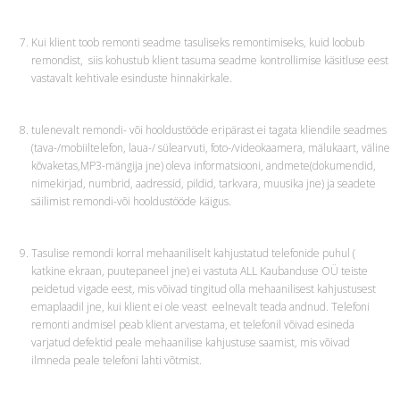
Kui klient toob remonti seadme tasuliseks remontimiseks, kuid loobub
remondist, siis kohustub klient tasuma seadme kontrollimise käsitluse eest
vastavalt kehtivale esinduste hinnakirkale.
tulenevalt remondi- või hooldustööde eripärast ei tagata kliendile seadmes
(tava-/mobiiltelefon, laua-/ sülearvuti, foto-/videokaamera, mälukaart, väline
kõvaketas,MP3-mängija jne) oleva informatsiooni, andmete(dokumendid,
nimekirjad, numbrid, aadressid, pildid, tarkvara, muusika jne) ja seadete
säilimist remondi-või hooldustööde käigus.
Tasulise remondi korral mehaaniliselt kahjustatud telefonide puhul (
katkine ekraan, puutepaneel jne) ei vastuta ALL Kaubanduse OÜ teiste
peidetud vigade eest, mis võivad tingitud olla mehaanilisest kahjustusest
emaplaadil jne, kui klient ei ole veast eelnevalt teada andnud. Telefoni
remonti andmisel peab klient arvestama, et telefonil võivad esineda
varjatud defektid peale mehaanilise kahjustuse saamist, mis võivad
ilmneda peale telefoni lahti võtmist.