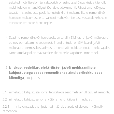
esitatud mobiiltelefoni turvakood(id), on esindustel õigus küsida kliendilt
mobiiltelefoni omandiõigust tõendavat dokumenti. Pärast omandiõiguse
tuvastamist esinduste poolt, kohustub klient maksma lisaks remondi või
hoolduse maksumusele turvakoodi mahavõtmise tasu vastavalt kehtivale
esinduste teenuste hinnakirjale.
Seadme remondiks või hoolduseks on tarvilik SIM-kaardi ja/või mälukaardi
eelnev eemaldamine seadmest. Erandjuhtudel on SIM-kaardi ja/või
mälukaardi olemasolu seadmes remondi või hoolduse teostamiseks vajalik.
Nimetatud asjaolust teavitatakse klienti selle vajaduse ilmnemisel.
Niiskus-, vedeliku-, elektriliste-, ja/või mehhaaniliste
kahjustustega seade remonditakse ainult erikokkuleppel
kliendiga,
kusjuures:
5.1 nimetatud kahjustuste korral teostatakse seadmele ainult tasulist remonti,
5.2 nimetatud kahjustuse korral võib remondi käigus ilmneda, et:
5.2.1 rike on seadet kahjustanud määral, et seda ei ole enam võimalik
remontida;