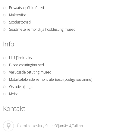
Privaatsuspõhimõtted
Makseviise
Soodustooted
Seadmete remondi ja hooldustingimused
Info
Liisi järelmaks
E-poe ostutingimused
Varuosade ostutingimused
Mobiiltelefonide remont üle Eesti (postiga saatmine)
Ostude ajalugu
Meist
Kontakt
Ülemiste keskus
, Suur-Sõjamäe 4,Tallinn