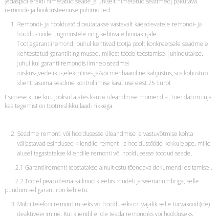
(edaspidi eraldi nimetatud seade ja ühiselt nimetatud seadmed) pakutava
remondi- ja hooldusteenuse põhimõtted.
Remondi- ja hooldustöid osutatakse vastavalt käesolevatele remondi- ja
hooldustööde tingimustele ning kehtivale hinnakirjale.
Tootjagarantiiremondi puhul kehtivad tootja poolt konkreetsele seadmele
kehtestatud garantiitingimused, millest tööde teostamisel juhindutakse.
Juhul kui garantiiremondis ilmneb seadmel
niiskus-,vedeliku-,elektriline-,ja/või mehhaaniline kahjustus, siis kohustub
klient tasuma seadme kontrollimise käsitluse eest 25 Eurot
Esimese kuue kuu jooksul alates kauba üleandmise momendist, tõendab müüja
kas tegemist on tootmislikku laadi rikkega.
Seadme remonti või hooldusesse üleandmise ja vastuvõtmise kohta
väljastavad esindused kliendile remont- ja hooldustööde kokkuleppe, mille
alusel tagastatakse kliendile remonti või hooldusesse toodud seade.
2.1 Garantiiremonti teostatakse ainult ostu tõendava dokumendi esitamisel.
2.2 Tootel peab olema säilinud kleebis mudeli ja seerianumbriga, selle
puudumisel garantii on kehtetu.
Mobiiltelefoni remontimiseks või hoolduseks on vajalik selle turvakoodi(de)
deaktiveerimine. Kui kliendil ei ole teada remondiks või hoolduseks