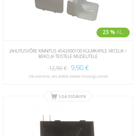
23 %
AL.
JAHUTUSVÕRE KINNITUS 4542690100 KÜLMKAPILE ARCELIK /
BEKO JA TEISTELE MUDELITELE
9,90 €
12,90 €
Ole esimene, kes sellele tootele hinnangu annab
Lisa ostukorvi