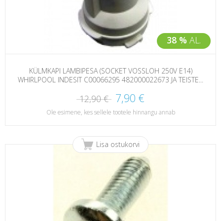
38 %
AL.
KÜLMKAPI LAMBIPESA (SOCKET VOSSLOH 250V E14)
WHIRLPOOL INDESIT C00066295 482000022673 JA TEISTE...
7,90 €
12,90 €
Ole esimene, kes sellele tootele hinnangu annab
Lisa ostukorvi