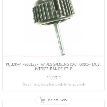
KÜLMKAPI REGULEERITAV JALG SAMSUNG DA61-00805F, MUST
JA TEISTELE MUDELITELE
11,90 €
Ole esimene, kes sellele tootele hinnangu annab
Lisa ostukorvi