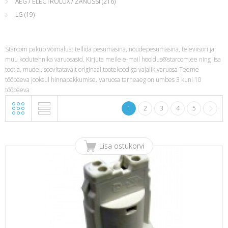
AEG / ELECTROLUX / ZANUSSI
(216)
LG
(19)
Starcom pakub võimalust tellida pesumasina, nõudepesumasina, televiisori ja
muu kodutehnika varuosasid. Kirjuta meile e-mail
hooldus@starcom.ee
ning lisa
tootja, mudel, soovitatavalt originaal tootekoodiga vajalik varuosa Teeme
tööpäeva jooksul hinnapakkumise. Varuosa tarneaeg on umbes 3 kuni 10
tööpäeva
1
2
3
4
5
Lisa ostukorvi