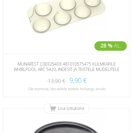
28 %
AL.
MUNAREST C00325403 481010575475 KÜLMKAPILE
WHIRLPOOL ARC 5420, INDESIT JA TEISTELE MUDELITELE
9,90 €
13,90 €
Ole esimene, kes sellele tootele hinnangu annab
Lisa ostukorvi