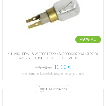
49 %
AL.
KÜLMIKU PIRN 15 W C00312322 484000000979 WHIRLPOOL
ARC 7636/1, INDESIT JA TEISTELE MUDELITELE
10,00 €
19,90 €
Ole esimene, kes sellele tootele hinnangu annab
Lisa ostukorvi