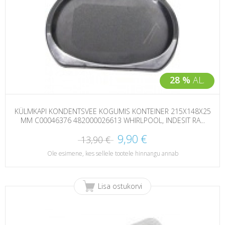
28 %
AL.
KÜLMKAPI KONDENTSVEE KOGUMIS KONTEINER 215X148X25
MM C00046376 482000026613 WHIRLPOOL, INDESIT RA...
9,90 €
13,90 €
Ole esimene, kes sellele tootele hinnangu annab
Lisa ostukorvi