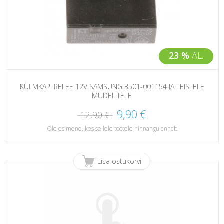
23 %
AL.
KÜLMKAPI RELEE 12V SAMSUNG 3501-001154 JA TEISTELE
MUDELITELE
9,90 €
12,90 €
Ole esimene, kes sellele tootele hinnangu annab
Lisa ostukorvi