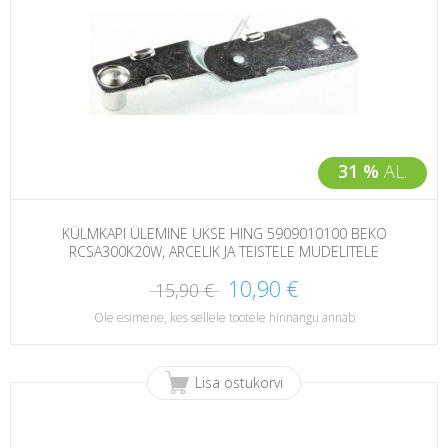
31 %
AL.
KÜLMKAPI ÜLEMINE UKSE HING 5909010100 BEKO
RCSA300K20W, ARCELIK JA TEISTELE MUDELITELE
10,90 €
15,90 €
Ole esimene, kes sellele tootele hinnangu annab
Lisa ostukorvi