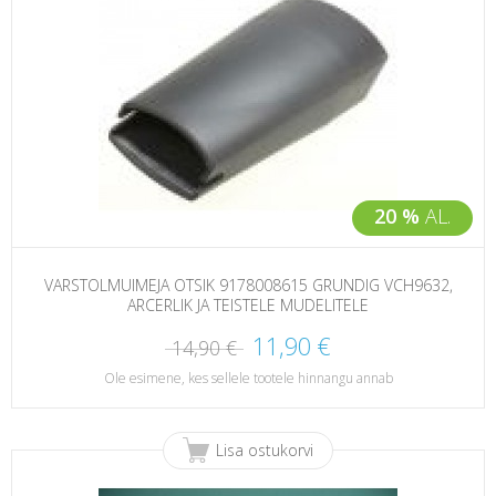
20 %
AL.
VARSTOLMUIMEJA OTSIK 9178008615 GRUNDIG VCH9632,
ARCERLIK JA TEISTELE MUDELITELE
11,90 €
14,90 €
Ole esimene, kes sellele tootele hinnangu annab
Lisa ostukorvi