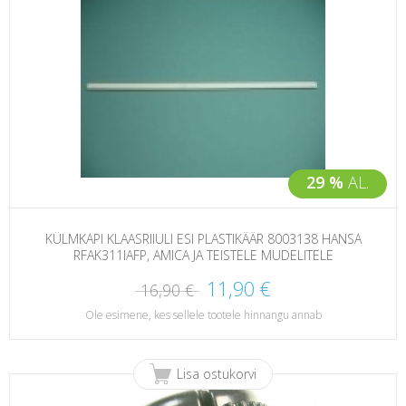
29 %
AL.
KÜLMKAPI KLAASRIIULI ESI PLASTIKÄÄR 8003138 HANSA
RFAK311IAFP, AMICA JA TEISTELE MUDELITELE
11,90 €
16,90 €
Ole esimene, kes sellele tootele hinnangu annab
Lisa ostukorvi