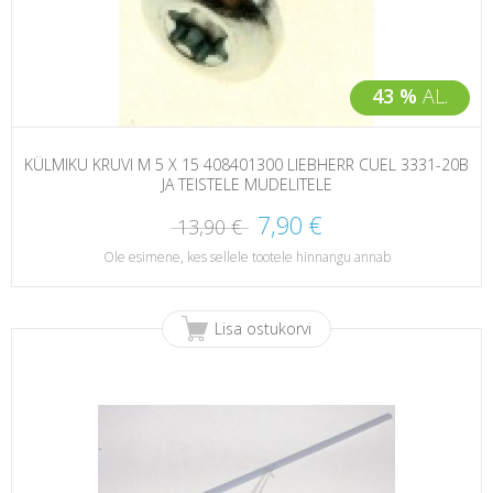
43 %
AL.
KÜLMIKU KRUVI M 5 X 15 408401300 LIEBHERR CUEL 3331-20B
JA TEISTELE MUDELITELE
7,90 €
13,90 €
Ole esimene, kes sellele tootele hinnangu annab
Lisa ostukorvi