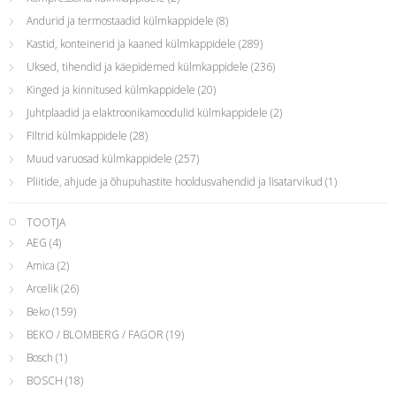
Andurid ja termostaadid külmkappidele
(8)
Kastid, konteinerid ja kaaned külmkappidele
(289)
Uksed, tihendid ja käepidemed külmkappidele
(236)
Kinged ja kinnitused külmkappidele
(20)
Juhtplaadid ja elaktroonikamoodulid külmkappidele
(2)
FIltrid külmkappidele
(28)
Muud varuosad külmkappidele
(257)
Pliitide, ahjude ja õhupuhastite hooldusvahendid ja lisatarvikud
(1)
TOOTJA
AEG
(4)
Amica
(2)
Arcelik
(26)
Beko
(159)
BEKO / BLOMBERG / FAGOR
(19)
Bosch
(1)
BOSCH
(18)