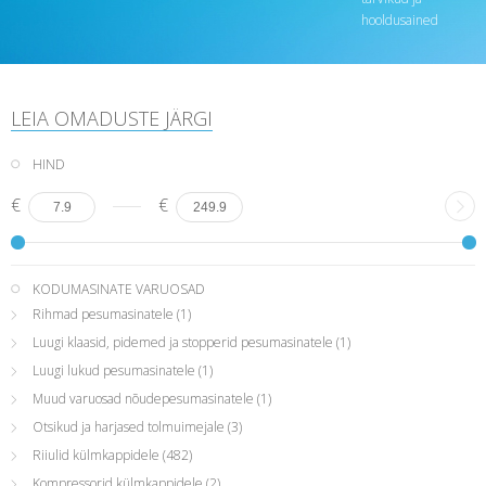
hooldusained
LEIA OMADUSTE JÄRGI
HIND
€
€
KODUMASINATE VARUOSAD
Rihmad pesumasinatele
(1)
Luugi klaasid, pidemed ja stopperid pesumasinatele
(1)
Luugi lukud pesumasinatele
(1)
Muud varuosad nõudepesumasinatele
(1)
Otsikud ja harjased tolmuimejale
(3)
Riiulid külmkappidele
(482)
Kompressorid külmkappidele
(2)