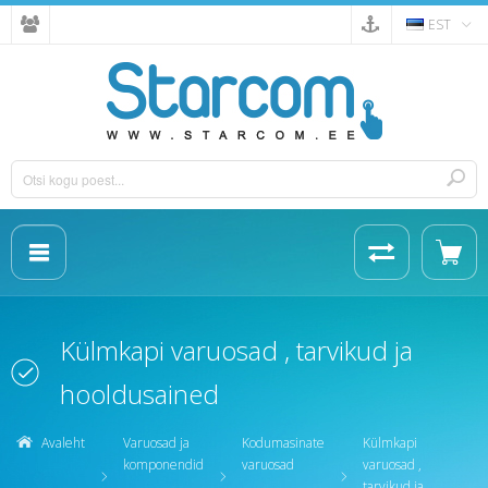
EST
Külmkapi varuosad , tarvikud ja
hooldusained
Avaleht
Varuosad ja
Kodumasinate
Külmkapi
komponendid
varuosad
varuosad ,
tarvikud ja