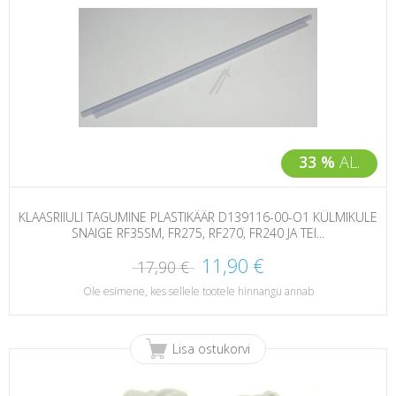
33 %
AL.
KLAASRIIULI TAGUMINE PLASTIKÄÄR D139116-00-O1 KÜLMIKULE
SNAIGE RF35SM, FR275, RF270, FR240 JA TEI...
11,90 €
17,90 €
Ole esimene, kes sellele tootele hinnangu annab
Lisa ostukorvi