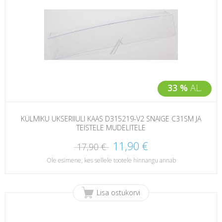
33 %
AL.
KÜLMIKU UKSERIIULI KAAS D315219-V2 SNAIGE C31SM JA
TEISTELE MUDELITELE
11,90 €
17,90 €
Ole esimene, kes sellele tootele hinnangu annab
Lisa ostukorvi