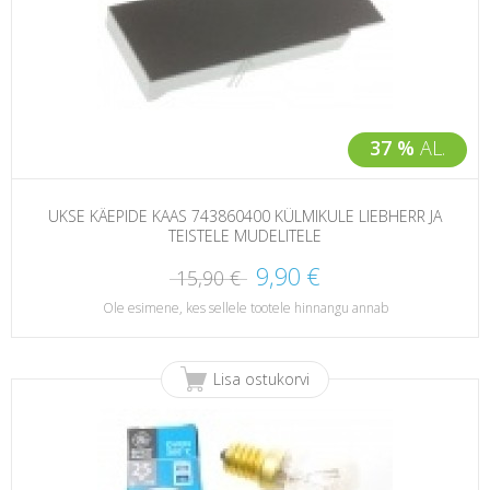
37 %
AL.
UKSE KÄEPIDE KAAS 743860400 KÜLMIKULE LIEBHERR JA
TEISTELE MUDELITELE
9,90 €
15,90 €
Ole esimene, kes sellele tootele hinnangu annab
Lisa ostukorvi