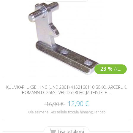
23 %
AL.
KÜLMKAPI UKSE HING (LINE 2001) 4152160110 BEKO, ARCERLIK,
BOMANN DT266SILVER D5280HC JA TEISTELE ...
12,90 €
16,90 €
Ole esimene, kes sellele tootele hinnangu annab
Lisa ostukorvi