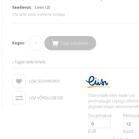
Saadavus:
Laos (2)
Ole selle toote esimene hindaja
Lisa ostukorvi
Kogus:
Tagasi toote lehele
«
LISA SOOVIKORVI
Osta endale sobiv toode Liisi
LISA VÕRDLUSESSE
järelmaksuga! Lepingu sõlmim
järgmisel etapil, ostumomendil
Sissemakse
Periood
EUR
kuud