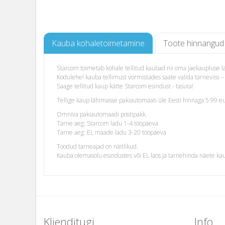
Kauba kohaletoimetamine
Toote hinnangud
Starcom toimetab kohale tellitud kaubad nii oma jaekaupluse lao
Kodulehel kauba tellimust vormistades saate valida tarneviis
Saage tellitud kaup kätte Starcom esindust - tasuta!
Tellige kaup lähimasse pakiautomaati üle Eesti hinnaga 5.99 eu
Omniva pakiautomaadi postipakk.
Tarne aeg: Starcom ladu 1-4 tööpäeva
Tarne aeg: EL maade ladu 3-20 tööpäeva
Toodud tarneajad on näitlikud.
Kauba olemasolu esindustes või EL laos ja tarnehinda näete ka
Klienditugi
Info