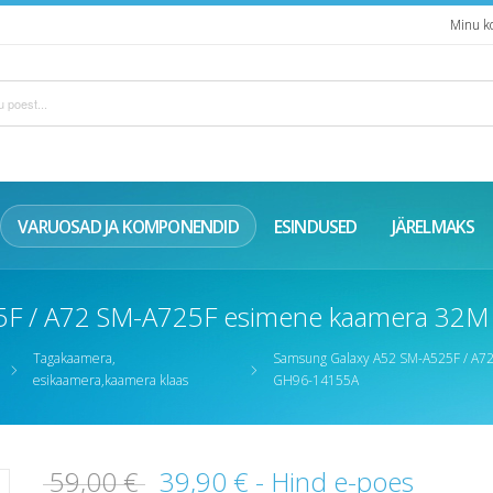
Minu k
VARUOSAD JA KOMPONENDID
ESINDUSED
JÄRELMAKS
5F / A72 SM-A725F esimene kaamera 32M
Tagakaamera,
Samsung Galaxy A52 SM-A525F / A7
esikaamera,kaamera klaas
GH96-14155A
59,00 €
39,90 €
- Hind e-poes