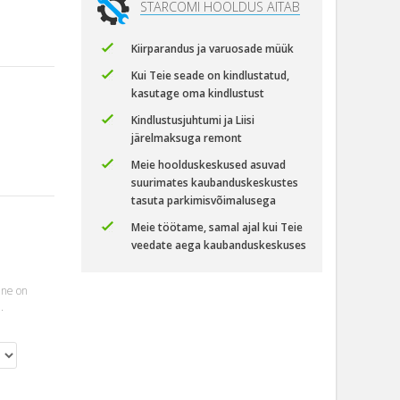
STARCOMI HOOLDUS AITAB
Kiirparandus ja varuosade müük
Kui Teie seade on kindlustatud,
kasutage oma kindlustust
Kindlustusjuhtumi ja Liisi
järelmaksuga remont
Meie hoolduskeskused asuvad
suurimates kaubanduskeskustes
tasuta parkimisvõimalusega
Meie töötame, samal ajal kui Teie
veedate aega kaubanduskeskuses
ine on
.