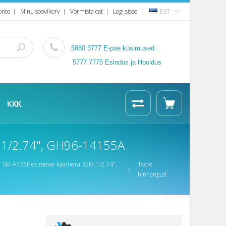
onto
Minu soovikorv
Vormista ost
Logi sisse
EST
5880 3777
E-poe küsimused
5777 7775 Esindus ja Hooldus
KKK
 1/2.74", GH96-14155A
2 SM-A725F esimene kaamera 32M 1/2.74",
Toote
hinnangud