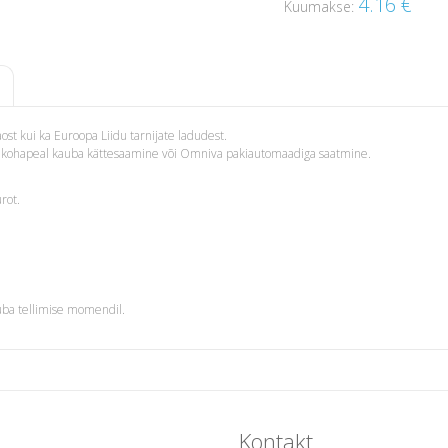
4.16
€
Kuumakse:
st kui ka Euroopa Liidu tarnijate ladudest.
i – kohapeal kauba kättesaamine või Omniva pakiautomaadiga saatmine.
rot.
uba tellimise momendil.
Kontakt