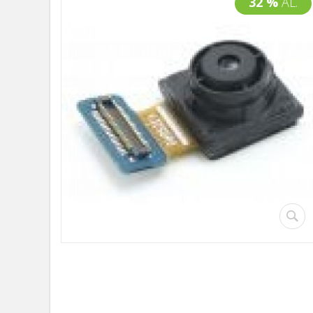
32 %
AL.