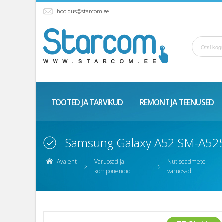
hooldus@starcom.ee
TOOTED JA TARVIKUD
REMONT JA TEENUSED
Samsung Galaxy A52 SM-A52
Avaleht
Varuosad ja
Nutiseadmete
komponendid
varuosad