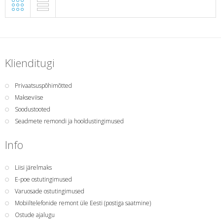
Klienditugi
Privaatsuspõhimõtted
Makseviise
Soodustooted
Seadmete remondi ja hooldustingimused
Info
Liisi järelmaks
E-poe ostutingimused
Varuosade ostutingimused
Mobiiltelefonide remont üle Eesti (postiga saatmine)
Ostude ajalugu