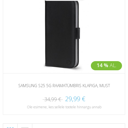
14 %
AL.
SAMSUNG S25 5G RAAMATÜMBRIS KLAPIGA, MUST
29,99 €
34,99 €
Ole esimene, kes sellele tootele hinnangu annab