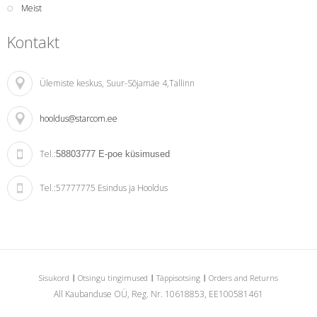
Meist
Kontakt
Ülemiste keskus
, Suur-Sõjamäe 4,Tallinn
hooldus@starcom.ee
Tel.:
58803777
E-poe küsimused
Tel.:
57777775 Esindus ja Hooldus
Sisukord
Otsingu tingimused
Täppisotsing
Orders and Returns
All Kaubanduse OÜ, Reg. Nr. 10618853, EE100581461