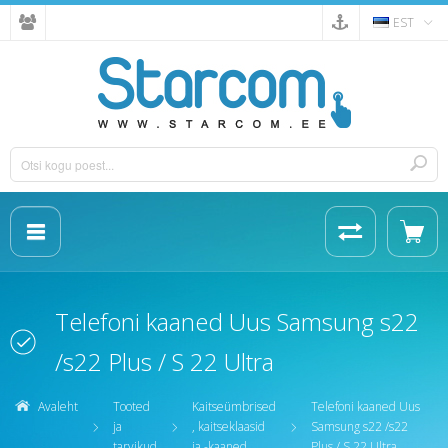
EST
Telefoni kaaned Uus Samsung s22
/s22 Plus / S 22 Ultra
Avaleht
Tooted
Kaitseümbrised
Telefoni kaaned Uus
ja
, kaitseklaasid
Samsung s22 /s22
tarvikud
ja -kaaned
Plus / S 22 Ultra