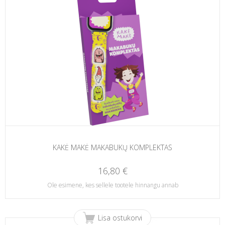
KAKĖ MAKĖ MAKABUKŲ KOMPLEKTAS
16,80 €
Ole esimene, kes sellele tootele hinnangu annab
Lisa ostukorvi