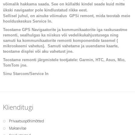
võimalik hakkama saada. See on küllaltki kindel seade kuid mitte
ükski navigaator pole kindlustatud rikke eest.
Sellisel juhul, on ainuke võimalus GPSi remont, mida teostab meie
hoolduskeskus Service In.
Teostame GPS Navigaatorite ja kommunikaatorite iga raskusastme
remonti, sealhulgas ka niiskus või vedelikukahjustusega ning
samuti ka kommunikaatorite remonti komponentide tasemel (
mikroskeemi vahetus). Samuti vahetame ja uuendame kaarte,
teostame displei või aku vahetust jne.
Teostame remonti järgmistele tootjatele: Garmin, HTC, Asus, Mio,
TomTom jne.
Sinu Starcom/Service In
Klienditugi
Privaatsuspõhimõtted
Makseviise