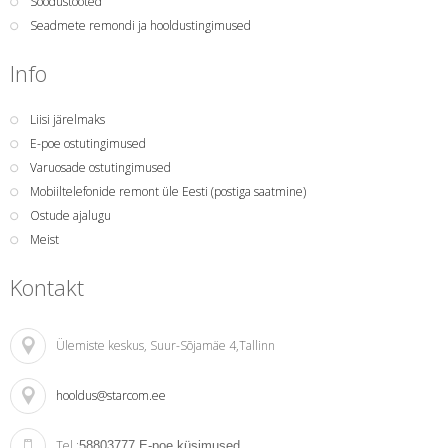
Soodustooted
Seadmete remondi ja hooldustingimused
Info
Liisi järelmaks
E-poe ostutingimused
Varuosade ostutingimused
Mobiiltelefonide remont üle Eesti (postiga saatmine)
Ostude ajalugu
Meist
Kontakt
Ülemiste keskus
, Suur-Sõjamäe 4,Tallinn
hooldus@starcom.ee
Tel.:
58803777
E-poe küsimused