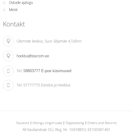
Ostude ajalugu
Meist
Kontakt
Ülemiste keskus
, Suur-Sõjamäe 4,Tallinn
hooldus@starcom.ee
Tel.:
58803777
E-poe küsimused
Tel.:
57777775 Esindus ja Hooldus
Sisukord
Otsingu tingimused
Täppisotsing
Orders and Returns
All Kaubanduse OÜ, Reg. Nr. 10618853, EE100581461