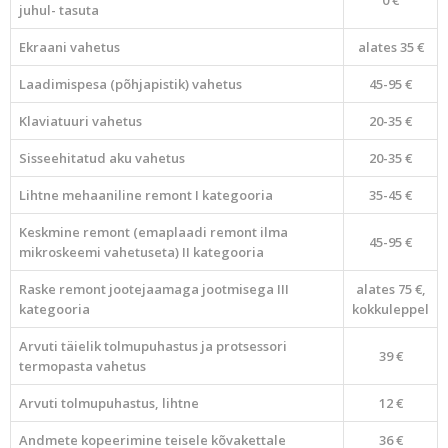
0 €
juhul- tasuta
Ekraani vahetus
alates 35 €
Laadimispesa (põhjapistik) vahetus
45-95 €
Klaviatuuri vahetus
20-35 €
Sisseehitatud aku vahetus
20-35 €
Lihtne mehaaniline remont I kategooria
35-45 €
Keskmine remont (emaplaadi remont ilma
45-95 €
mikroskeemi vahetuseta) II kategooria
Raske remont jootejaamaga jootmisega III
alates 75 €,
kategooria
kokkuleppel
Arvuti täielik tolmupuhastus ja protsessori
39 €
termopasta vahetus
Arvuti tolmupuhastus, lihtne
12 €
Andmete kopeerimine teisele kõvakettale
36 €