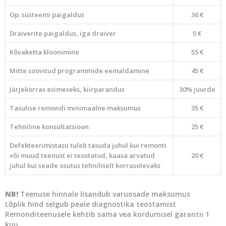
Op. süsteemi paigaldus
36 €
Draiverite paigaldus, iga draiver
5 €
Kõvaketta kloonimine
55 €
Mitte soovitud programmide eemaldamine
45 €
Järjekorras esimeseks, kiirparandus
30% juurde
Tasulise remondi minimaalne maksumus
35 €
Tehniline konsultatsioon
25 €
Defekteerimistasu tuleb tasuda juhul kui remonti
või muud teenust ei teostatud, kaasa arvatud
20 €
juhul kui seade osutus tehniliselt korrasolevaks
NB!
Teenuse hinnale lisandub varuosade maksumus
Lõplik hind selgub peale diagnostika teostamist
Remonditeenusele kehtib sama vea kordumisel garantii 1
kuu