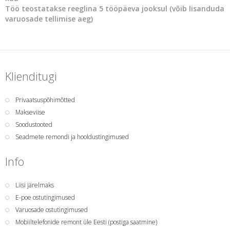
Töö teostatakse reeglina 5 tööpäeva jooksul (võib lisanduda
varuosade tellimise aeg)
Klienditugi
Privaatsuspõhimõtted
Makseviise
Soodustooted
Seadmete remondi ja hooldustingimused
Info
Liisi järelmaks
E-poe ostutingimused
Varuosade ostutingimused
Mobiiltelefonide remont üle Eesti (postiga saatmine)