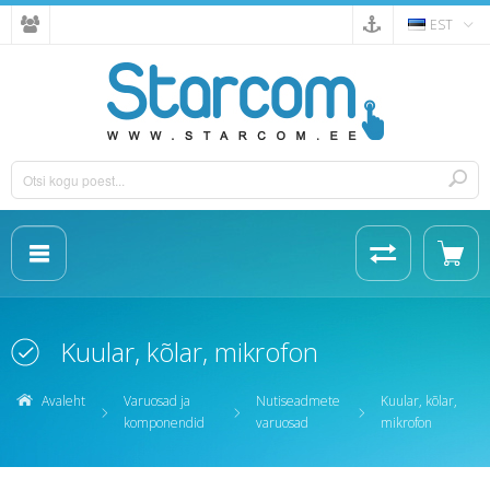
EST
Kuular, kõlar, mikrofon
Avaleht
Varuosad ja
Nutiseadmete
Kuular, kõlar,
komponendid
varuosad
mikrofon