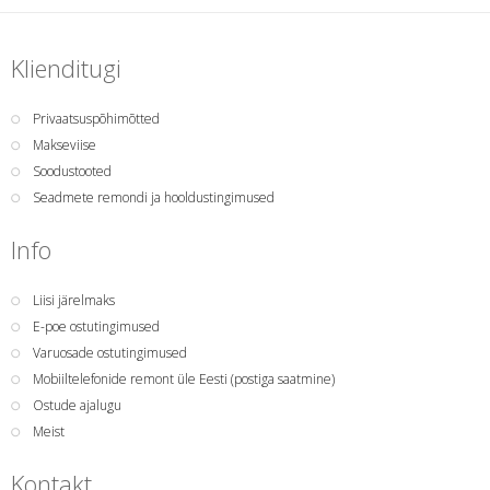
Klienditugi
Privaatsuspõhimõtted
Makseviise
Soodustooted
Seadmete remondi ja hooldustingimused
Info
Liisi järelmaks
E-poe ostutingimused
Varuosade ostutingimused
Mobiiltelefonide remont üle Eesti (postiga saatmine)
Ostude ajalugu
Meist
Kontakt