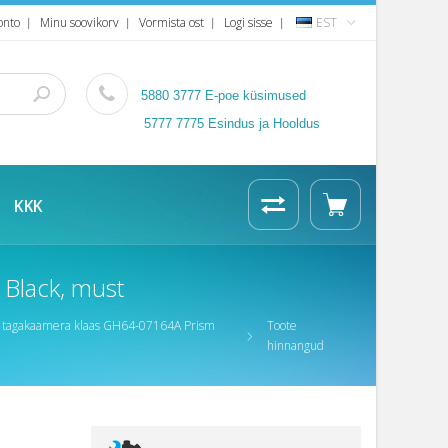
onto
Minu soovikorv
Vormista ost
Logi sisse
EST
5880 3777
E-poe küsimused
5777 7775 Esindus ja Hooldus
KKK
Black, must
tagakaamera klaas GH64-07164A Prism
Toote
hinnangud