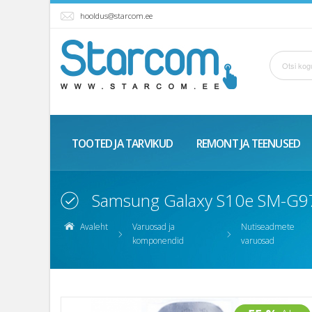
hooldus@starcom.ee
TOOTED JA TARVIKUD
REMONT JA TEENUSED
Samsung Galaxy S10e SM-G97
Avaleht
Varuosad ja
Nutiseadmete
komponendid
varuosad