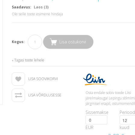
Saadavus:
Laos (3)
Ole selle toote esimene hindaja
Lisa ostukorvi
Kogus:
Tagasi toote lehele
«
LISA SOOVIKORVI
Osta endale sobiv toode Liisi
LISA VÕRDLUSESSE
järelmaksuga! Lepingu sõlmim
järgmisel etapil, ostumomendil
Sissemakse
Periood
EUR
kuud