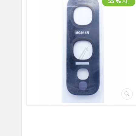
55 %
AL.