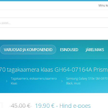
Minu k
VARUOSAD JA KOMPONENDID
ESINDUSED
JÄRELMAKS
0 tagakaamera klaas GH64-07164A Prism 
Tagakaamera, esikaamera,kaamera
Samsung Galaxy S10e SM-G970 
klaas
Black, must
45,00 €
19,90 €
- Hind e-poes