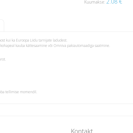
2.08
€
Kuumakse:
st kui ka Euroopa Liidu tarnijate ladudest.
i – kohapeal kauba kättesaamine või Omniva pakiautomaadiga saatmine.
rot.
uba tellimise momendil.
Kontakt