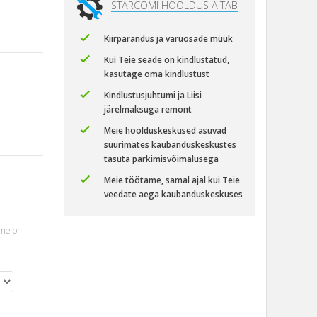
STARCOMI HOOLDUS AITAB
Kiirparandus ja varuosade müük
Kui Teie seade on kindlustatud,
kasutage oma kindlustust
Kindlustusjuhtumi ja Liisi
järelmaksuga remont
Meie hoolduskeskused asuvad
suurimates kaubanduskeskustes
tasuta parkimisvõimalusega
Meie töötame, samal ajal kui Teie
veedate aega kaubanduskeskuses
ine on
.