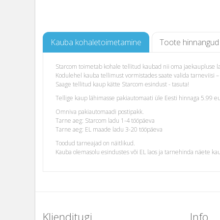
Kauba kohaletoimetamine
Toote hinnangud
Starcom toimetab kohale tellitud kaubad nii oma jaekaupluse lao
Kodulehel kauba tellimust vormistades saate valida tarneviis
Saage tellitud kaup kätte Starcom esindust - tasuta!
Tellige kaup lähimasse pakiautomaati üle Eesti hinnaga 5.99 eu
Omniva pakiautomaadi postipakk.
Tarne aeg: Starcom ladu 1-4 tööpäeva
Tarne aeg: EL maade ladu 3-20 tööpäeva
Toodud tarneajad on näitlikud.
Kauba olemasolu esindustes või EL laos ja tarnehinda näete ka
Klienditugi
Info