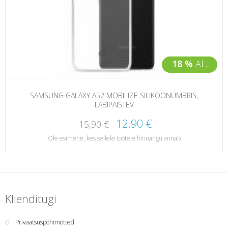
18 %
AL.
SAMSUNG GALAXY A52 MOBILIZE SILIKOONÜMBRIS,
LÄBIPAISTEV
12,90 €
15,90 €
Ole esimene, kes sellele tootele hinnangu annab
Klienditugi
Privaatsuspõhimõtted