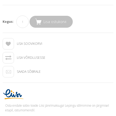
Lisa ostukorvi
Kogus:
LISA SOOVIKORVI
LISA VÕRDLUSESSE
SAADA SÕBRALE
Osta endale sobiv toode Liisi järelmaksuga! Lepingu sõlmimine on järgmisel
etapil, ostumomendil.