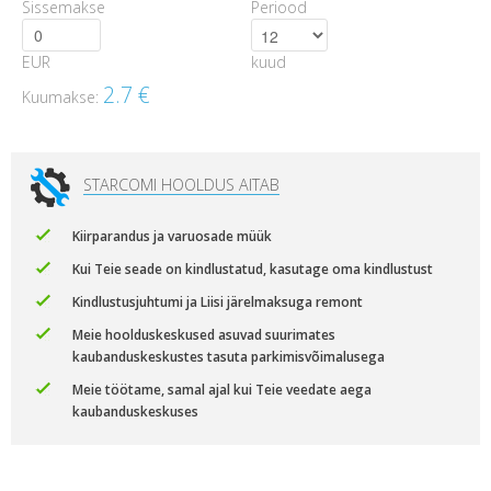
Sissemakse
Periood
EUR
kuud
2.7
€
Kuumakse:
STARCOMI HOOLDUS AITAB
Kiirparandus ja varuosade müük
Kui Teie seade on kindlustatud, kasutage oma kindlustust
Kindlustusjuhtumi ja Liisi järelmaksuga remont
Meie hoolduskeskused asuvad suurimates
kaubanduskeskustes tasuta parkimisvõimalusega
Meie töötame, samal ajal kui Teie veedate aega
kaubanduskeskuses