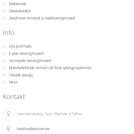
Makseviise
Soodustooted
Seadmete remondi ja hooldustingimused
Info
Liisi järelmaks
E-poe ostutingimused
Varuosade ostutingimused
Mobiiltelefonide remont üle Eesti (postiga saatmine)
Ostude ajalugu
Meist
Kontakt
Ülemiste keskus
, Suur-Sõjamäe 4,Tallinn
hooldus@starcom.ee