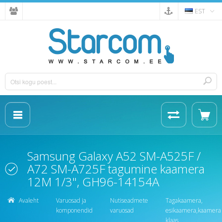
EST
Samsung Galaxy A52 SM-A525F /
A72 SM-A725F tagumine kaamera
12M 1/3", GH96-14154A
Avaleht
Varuosad ja
Nutiseadmete
Tagakaamera,
komponendid
varuosad
esikaamera,kaamera
klaas