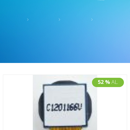
52 %
AL.