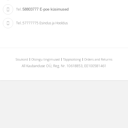
Tel.:
58803777
E-poe küsimused
Tel.:
57777775 Esindus ja Hooldus
Sisukord
Otsingu tingimused
Täppisotsing
Orders and Returns
All Kaubanduse OÜ, Reg. Nr. 10618853, EE100581461