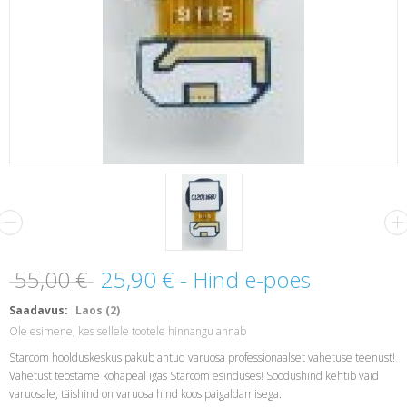
55,00 €
25,90 €
- Hind e-poes
Saadavus:
Laos (2)
Ole esimene, kes sellele tootele hinnangu annab
Starcom hoolduskeskus pakub antud varuosa professionaalset vahetuse teenust!
Vahetust teostame kohapeal igas Starcom esinduses! Soodushind kehtib vaid
varuosale, täishind on varuosa hind koos paigaldamisega.