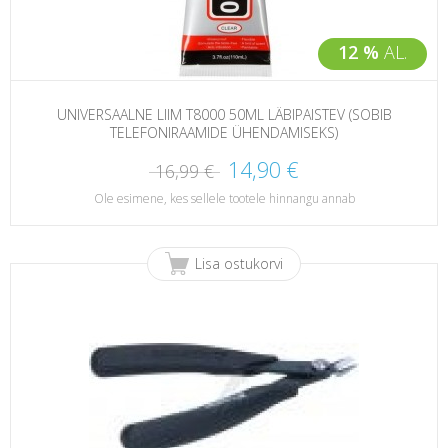
12 %
AL.
UNIVERSAALNE LIIM T8000 50ML LÄBIPAISTEV (SOBIB
TELEFONIRAAMIDE ÜHENDAMISEKS)
14,90 €
16,99 €
Ole esimene, kes sellele tootele hinnangu annab
Lisa ostukorvi