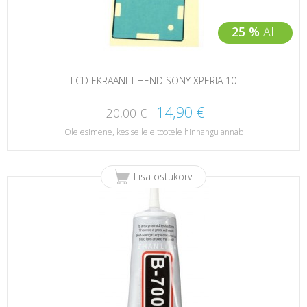
25 %
AL.
LCD EKRAANI TIHEND SONY XPERIA 10
14,90 €
20,00 €
Ole esimene, kes sellele tootele hinnangu annab
Lisa ostukorvi