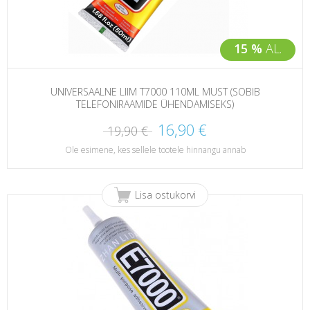
15 %
AL.
UNIVERSAALNE LIIM T7000 110ML MUST (SOBIB
TELEFONIRAAMIDE ÜHENDAMISEKS)
16,90 €
19,90 €
Ole esimene, kes sellele tootele hinnangu annab
Lisa ostukorvi