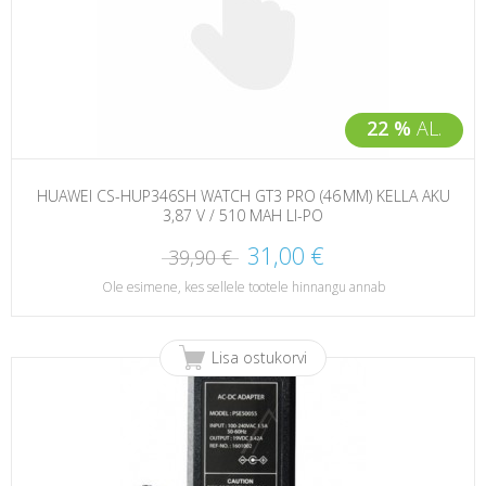
22 %
AL.
HUAWEI CS-HUP346SH WATCH GT3 PRO (46 MM) KELLA AKU
3,87 V / 510 MAH LI-PO
31,00 €
39,90 €
Ole esimene, kes sellele tootele hinnangu annab
Lisa ostukorvi