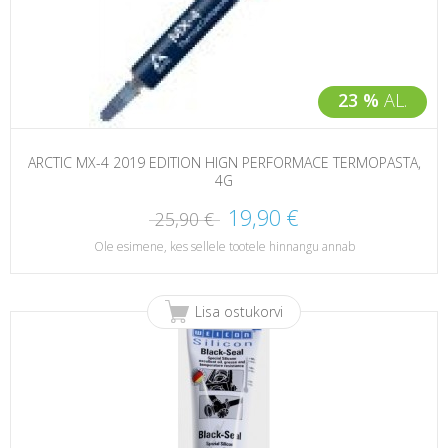
23 %
AL.
ARCTIC MX-4 2019 EDITION HIGN PERFORMACE TERMOPASTA,
4G
19,90 €
25,90 €
Ole esimene, kes sellele tootele hinnangu annab
Lisa ostukorvi