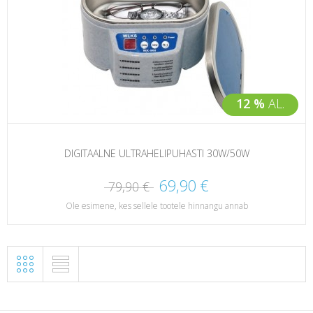
12 %
AL.
DIGITAALNE ULTRAHELIPUHASTI 30W/50W
69,90 €
79,90 €
Ole esimene, kes sellele tootele hinnangu annab