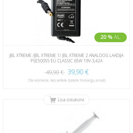
20 %
AL.
JBL XTREME /JBL XTREME 1/ JBL XTREME 2 ANALOOG LAADIJA
PSE50055 EU CLASSIC 65W 19V-3,42A
39,90 €
49,90 €
Ole esimene, kes sellele tootele hinnangu annab
Lisa ostukorvi