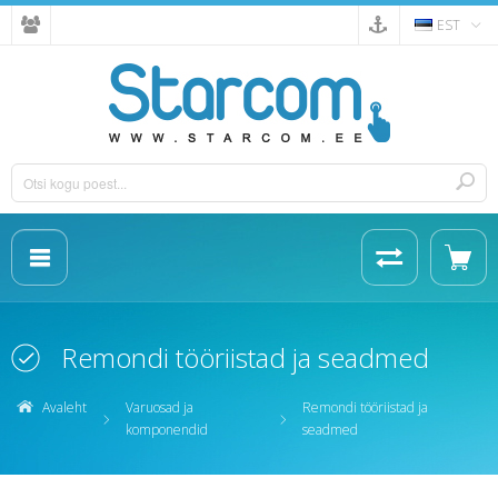
EST
Remondi tööriistad ja seadmed
Avaleht
Varuosad ja
Remondi tööriistad ja
komponendid
seadmed