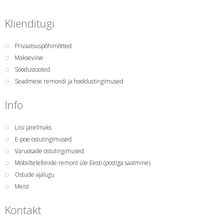
Klienditugi
Privaatsuspõhimõtted
Makseviise
Soodustooted
Seadmete remondi ja hooldustingimused
Info
Liisi järelmaks
E-poe ostutingimused
Varuosade ostutingimused
Mobiiltelefonide remont üle Eesti (postiga saatmine)
Ostude ajalugu
Meist
Kontakt