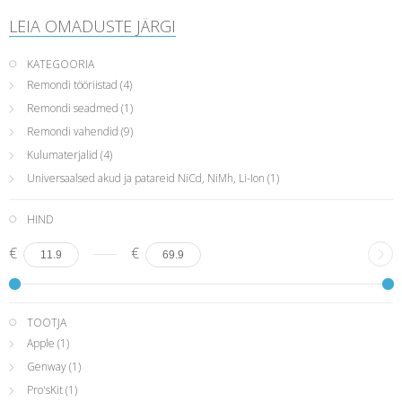
LEIA OMADUSTE JÄRGI
KATEGOORIA
Rеmondi tööriistad
(4)
Remondi seadmed
(1)
Remondi vahendid
(9)
Kulumaterjalid
(4)
Universaalsed akud ja patareid NiCd, NiMh, Li-Ion
(1)
HIND
€
€
TOOTJA
Apple
(1)
Genway
(1)
Pro'sKit
(1)