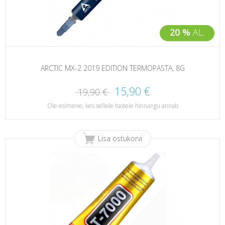
20 %
AL.
ARCTIC MX-2 2019 EDITION TERMOPASTA, 8G
15,90 €
19,90 €
Ole esimene, kes sellele tootele hinnangu annab
Lisa ostukorvi