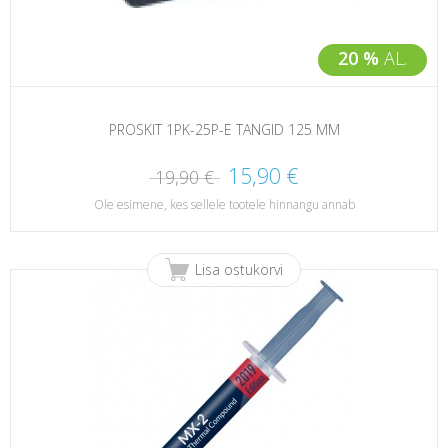
20 %
AL.
PROSKIT 1PK-25P-E TANGID 125 MM
15,90 €
19,90 €
Ole esimene, kes sellele tootele hinnangu annab
Lisa ostukorvi