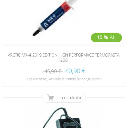
10 %
AL.
ARCTIC MX-4 2019 EDITION HIGN PERFORMACE TERMOPASTA,
20G
40,90 €
45,90 €
Ole esimene, kes sellele tootele hinnangu annab
Lisa ostukorvi