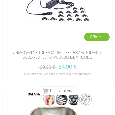
7 %
AL.
UNIVERSAALNE TOITEADAPTER PSE50332 AUTOLAADIJA
SÜLEARVUTILE - 90W, SOBIB JBL XTREME 2
64,90 €
69,90 €
Ole esimene, kes sellele tootele hinnangu annab
Lisa ostukorvi