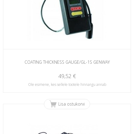
COATING THICKNESS GAUGE/GL-1S GENWAY
49,52 €
Ole esimene, kes sellele tootele hinnangu annab
Lisa ostukorvi