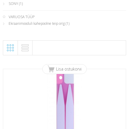
SONY
(1)
VARUOSA TÜÜP
Ekraanimooduli kahepoolne teip orig
(1)
Lisa ostukorvi