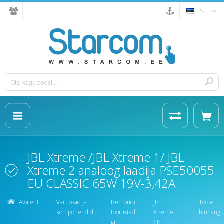
EST
JBL Xtreme /JBL Xtreme 1/ JBL
Xtreme 2 analoog laadija PSE50055
EU CLASSIC 65W 19V-3,42A
Avaleht
Varuosad ja
Remondi
JBL
Toote
komponendid
tööriistad
Xtreme
hinnang
ja
/JBL