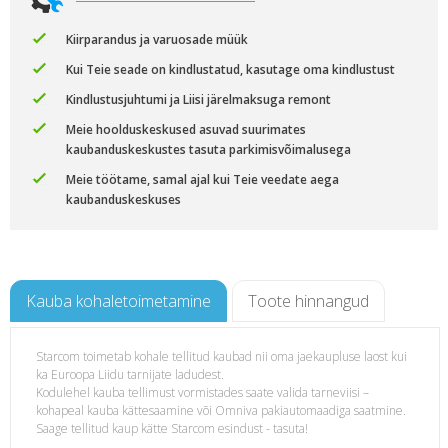
Kiirparandus ja varuosade müük
Kui Teie seade on kindlustatud, kasutage oma kindlustust
Kindlustusjuhtumi ja Liisi järelmaksuga remont
Meie hoolduskeskused asuvad suurimates
kaubanduskeskustes tasuta parkimisvõimalusega
Meie töötame, samal ajal kui Teie veedate aega
kaubanduskeskuses
Kauba kohaletoimetamine
Toote hinnangud
Starcom toimetab kohale tellitud kaubad nii oma jaekaupluse laost kui
ka Euroopa Liidu tarnijate ladudest.
og
Kodulehel kauba tellimust vormistades saate valida tarneviisi –
kohapeal kauba kättesaamine või Omniva pakiautomaadiga saatmine.
Saage tellitud kaup kätte Starcom esindust - tasuta!