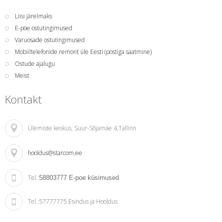
Liisi järelmaks
E-poe ostutingimused
Varuosade ostutingimused
Mobiiltelefonide remont üle Eesti (postiga saatmine)
Ostude ajalugu
Meist
Kontakt
Ülemiste keskus
, Suur-Sõjamäe 4,Tallinn
hooldus@starcom.ee
Tel.:
58803777
E-poe küsimused
Tel.:
57777775 Esindus ja Hooldus