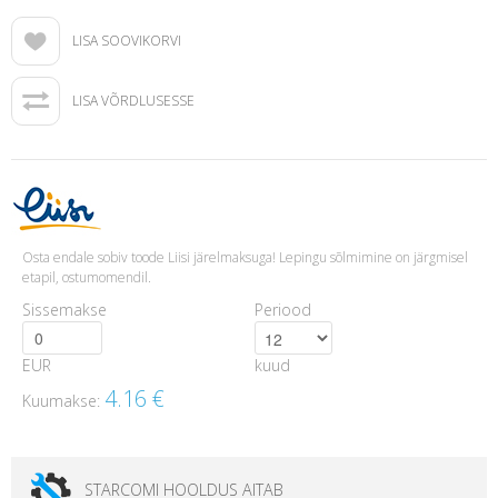
LISA SOOVIKORVI
LISA VÕRDLUSESSE
Osta endale sobiv toode Liisi järelmaksuga! Lepingu sõlmimine on järgmisel
etapil, ostumomendil.
Sissemakse
Periood
EUR
kuud
4.16
€
Kuumakse:
STARCOMI HOOLDUS AITAB