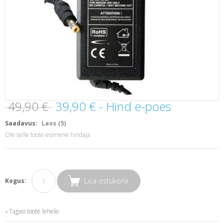
49,90 €
39,90 €
- Hind e-poes
Saadavus:
Laos (5)
Ole selle toote esimene hindaja
Lisa ostukorvi
Kogus:
Tagasi toote lehele
«