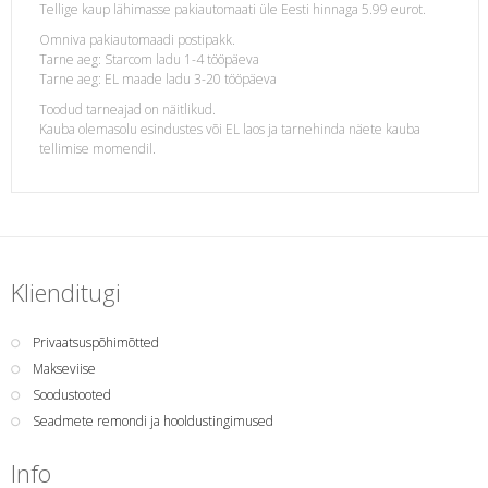
Tellige kaup lähimasse pakiautomaati üle Eesti hinnaga 5.99 eurot.
Omniva pakiautomaadi postipakk.
Tarne aeg: Starcom ladu 1-4 tööpäeva
Tarne aeg: EL maade ladu 3-20 tööpäeva
Toodud tarneajad on näitlikud.
Kauba olemasolu esindustes või EL laos ja tarnehinda näete kauba
tellimise momendil.
Klienditugi
Privaatsuspõhimõtted
Makseviise
Soodustooted
Seadmete remondi ja hooldustingimused
Info