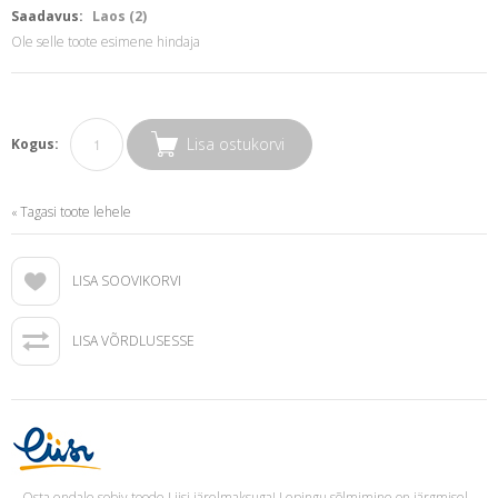
Saadavus:
Laos (2)
Ole selle toote esimene hindaja
Lisa ostukorvi
Kogus:
Tagasi toote lehele
«
LISA SOOVIKORVI
LISA VÕRDLUSESSE
Osta endale sobiv toode Liisi järelmaksuga! Lepingu sõlmimine on järgmisel