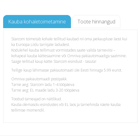
Kauba kohaletoimetamine
Toote hinnangud
Starcom toimetab kohale tellitud kaubad nii oma jaekaupluse laost kui
ka Euroopa Liidu tarnijate ladudest.
Kodulehel kauba tellimust vormistades saate valida tarneviisi –
kohapeal kauba kättesaamine või Omniva pakiautomaadiga saatmine.
Saage tellitud kaup kätte Starcom esindust - tasuta!
Tellige kaup lähimasse pakiautomaati üle Eesti hinnaga 5.99 eurot.
Omniva pakiautomaadi postipakk.
Tarne aeg: Starcom ladu 1-4 tööpäeva
Tarne aeg: EL maade ladu 3-20 tööpäeva
Toodud tarneajad on näitlikud.
Kauba olemasolu esindustes või EL laos ja tarnehinda näete kauba
tellimise momendil.