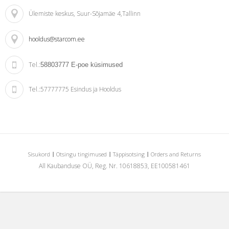
Ülemiste keskus
, Suur-Sõjamäe 4,Tallinn
hooldus@starcom.ee
Tel.:
58803777
E-poe küsimused
Tel.:
57777775 Esindus ja Hooldus
Sisukord
Otsingu tingimused
Täppisotsing
Orders and Returns
All Kaubanduse OÜ, Reg. Nr. 10618853, EE100581461