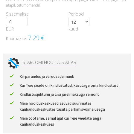
etapil, ostumomendil.
Sissemakse
Periood
EUR
kuud
7.29
€
Kuumakse:
STARCOMI HOOLDUS AITAB
Kiirparandus ja varuosade müük
Kui Teie seade on kindlustatud, kasutage oma kindlustust
Kindlustusjuhtumi ja Liisi järelmaksuga remont
Meie hoolduskeskused asuvad suurimates
kaubanduskeskustes tasuta parkimisvõimalusega
Meie töötame, samal ajal kui Teie veedate aega
kaubanduskeskuses