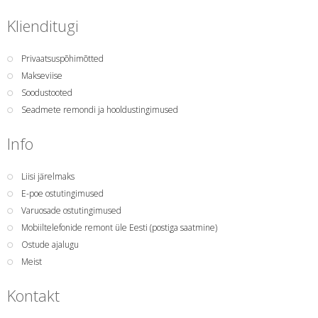
Klienditugi
Privaatsuspõhimõtted
Makseviise
Soodustooted
Seadmete remondi ja hooldustingimused
Info
Liisi järelmaks
E-poe ostutingimused
Varuosade ostutingimused
Mobiiltelefonide remont üle Eesti (postiga saatmine)
Ostude ajalugu
Meist
Kontakt