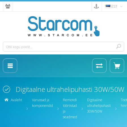
EST
Digitaalne ultrahelipuhasti 30W/50W
Avaleht
Varuosad ja
Remondi
Digitaalne
Too
komponendid
tööriistad
ultrahelipuhasti
hin
ja
30W/50W
seadmed