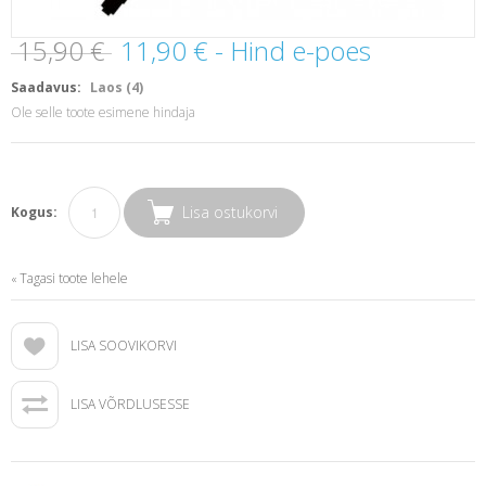
15,90 €
11,90 €
- Hind e-poes
Saadavus:
Laos (4)
Ole selle toote esimene hindaja
Lisa ostukorvi
Kogus:
Tagasi toote lehele
«
LISA SOOVIKORVI
LISA VÕRDLUSESSE