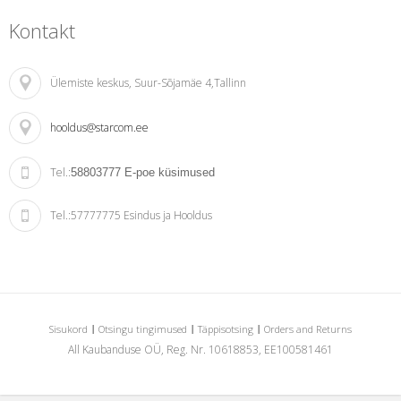
Kontakt
Ülemiste keskus
, Suur-Sõjamäe 4,Tallinn
hooldus@starcom.ee
Tel.:
58803777
E-poe küsimused
Tel.:
57777775 Esindus ja Hooldus
Sisukord
Otsingu tingimused
Täppisotsing
Orders and Returns
All Kaubanduse OÜ, Reg. Nr. 10618853, EE100581461