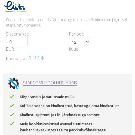
Osta endale sobiv toode Liisi järelmaksuga! Lepingu sõlmimine on järgmisel
etapil, ostumomendil.
Sissemakse
Periood
EUR
kuud
1.24
€
Kuumakse:
STARCOMI HOOLDUS AITAB
Kiirparandus ja varuosade müük
Kui Teie seade on kindlustatud, kasutage oma kindlustust
Kindlustusjuhtumi ja Liisi järelmaksuga remont
Meie hoolduskeskused asuvad suurimates
kaubanduskeskustes tasuta parkimisvõimalusega