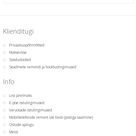
Klienditugi
Privaatsuspõhimõtted
Makseviise
Soodustooted
Seadmete remondi ja hooldustingimused
Info
Liisi järelmaks
E-poe ostutingimused
Varuosade ostutingimused
Mobiiltelefonide remont üle Eesti (postiga saatmine)
Ostude ajalugu
Meist