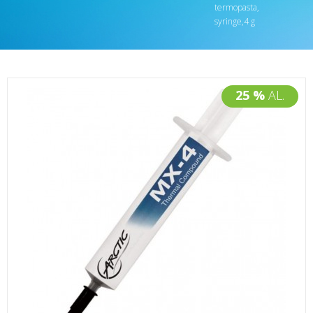
termopasta,
syringe,4 g
25 %
AL.