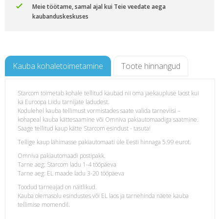
Meie töötame, samal ajal kui Teie veedate aega
kaubanduskeskuses
Kauba kohaletoimetamine
Toote hinnangud
Starcom toimetab kohale tellitud kaubad nii oma jaekaupluse laost kui
ka Euroopa Liidu tarnijate ladudest.
Kodulehel kauba tellimust vormistades saate valida tarneviisi –
kohapeal kauba kättesaamine või Omniva pakiautomaadiga saatmine.
Saage tellitud kaup kätte Starcom esindust - tasuta!
Tellige kaup lähimasse pakiautomaati üle Eesti hinnaga 5.99 eurot.
Omniva pakiautomaadi postipakk.
Tarne aeg: Starcom ladu 1-4 tööpäeva
Tarne aeg: EL maade ladu 3-20 tööpäeva
Toodud tarneajad on näitlikud.
Kauba olemasolu esindustes või EL laos ja tarnehinda näete kauba
tellimise momendil.