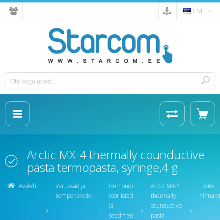
EST
Arctic MX-4 thermally counductive
pasta termopasta, syringe,4 g
Avaleht
Varuosad ja
Remondi
Arctic MX-4
Toote
komponendid
tööriistad
thermally
hinnan
ja
counductive
seadmed
pasta