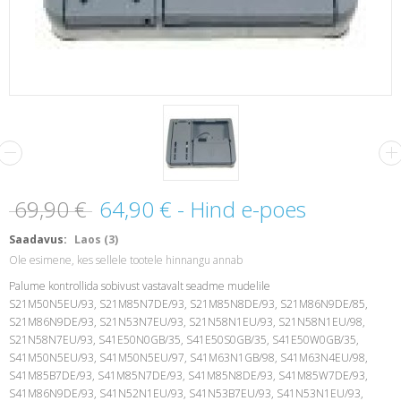
69,90 €
64,90 €
- Hind e-poes
Saadavus:
Laos (3)
Ole esimene, kes sellele tootele hinnangu annab
Palume kontrollida sobivust vastavalt seadme mudelile
S21M50N5EU/93, S21M85N7DE/93, S21M85N8DE/93, S21M86N9DE/85,
S21M86N9DE/93, S21N53N7EU/93, S21N58N1EU/93, S21N58N1EU/98,
S21N58N7EU/93, S41E50N0GB/35, S41E50S0GB/35, S41E50W0GB/35,
S41M50N5EU/93, S41M50N5EU/97, S41M63N1GB/98, S41M63N4EU/98,
S41M85B7DE/93, S41M85N7DE/93, S41M85N8DE/93, S41M85W7DE/93,
S41M86N9DE/93, S41N52N1EU/93, S41N53B7EU/93, S41N53N1EU/93,