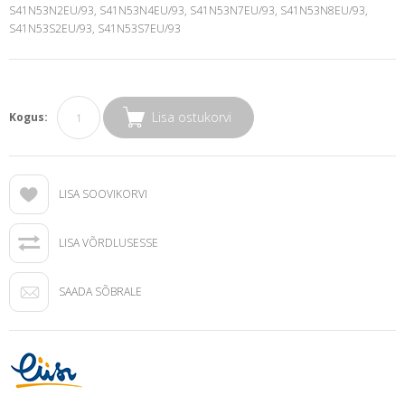
S41N53N2EU/93, S41N53N4EU/93, S41N53N7EU/93, S41N53N8EU/93,
S41N53S2EU/93, S41N53S7EU/93
Lisa ostukorvi
Kogus:
LISA SOOVIKORVI
LISA VÕRDLUSESSE
SAADA SÕBRALE