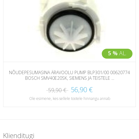
5 %
AL.
NÕUDEPESUMASINA ÄRAVOOLU PUMP BLP301/00 00620774
BOSCH SMV40E20SK, SIEMENS JA TEISTELE ...
56,90 €
59,90 €
Ole esimene, kes sellele tootele hinnangu annab
Klienditugi