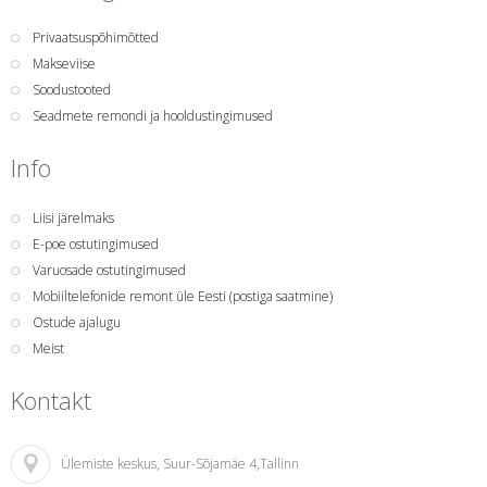
Privaatsuspõhimõtted
Makseviise
Soodustooted
Seadmete remondi ja hooldustingimused
Info
Liisi järelmaks
E-poe ostutingimused
Varuosade ostutingimused
Mobiiltelefonide remont üle Eesti (postiga saatmine)
Ostude ajalugu
Meist
Kontakt
Ülemiste keskus
, Suur-Sõjamäe 4,Tallinn