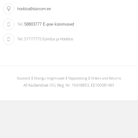
hooldus@starcom.ee
Tel.:
58803777
E-poe küsimused
Tel.:
57777775 Esindus ja Hooldus
Sisukord
Otsingu tingimused
Täppisotsing
Orders and Returns
All Kaubanduse OÜ, Reg. Nr. 10618853, EE100581461