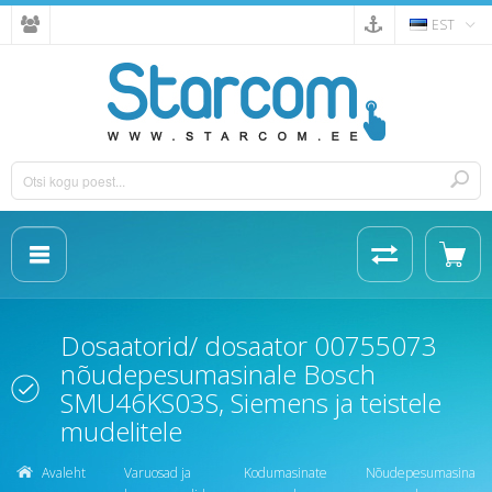
EST
Dosaatorid/ dosaator 00755073
nõudepesumasinale Bosch
SMU46KS03S, Siemens ja teistele
mudelitele
Avaleht
Varuosad ja
Kodumasinate
Nõudepesumasina