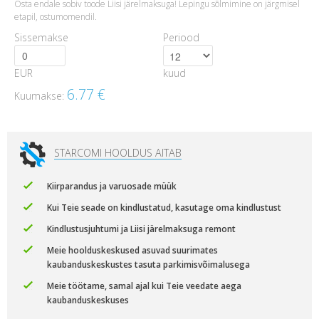
Osta endale sobiv toode Liisi järelmaksuga! Lepingu sõlmimine on järgmisel
etapil, ostumomendil.
Sissemakse
Periood
EUR
kuud
6.77
€
Kuumakse:
STARCOMI HOOLDUS AITAB
Kiirparandus ja varuosade müük
Kui Teie seade on kindlustatud, kasutage oma kindlustust
Kindlustusjuhtumi ja Liisi järelmaksuga remont
Meie hoolduskeskused asuvad suurimates
kaubanduskeskustes tasuta parkimisvõimalusega
Meie töötame, samal ajal kui Teie veedate aega
kaubanduskeskuses