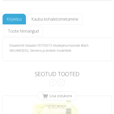
Kirjeldus
Kauba kohaletoimetamine
Toote hinnangud
Dosaatorid/ dosaator 00755073 nõudepesumasinale Bosch
SMU46KS03S, Siemens ja teistele mudelitele
tele
SEOTUD TOOTED
Lisa ostukorvi