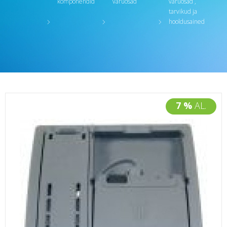
komponendid
varuosad
varuosad ,
tarvikud ja
hooldusained
7 %
AL.