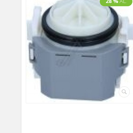
28 %
AL.