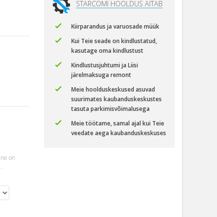
STARCOMI HOOLDUS AITAB
Kiirparandus ja varuosade müük
Kui Teie seade on kindlustatud,
kasutage oma kindlustust
Kindlustusjuhtumi ja Liisi
järelmaksuga remont
Meie hoolduskeskused asuvad
suurimates kaubanduskeskustes
tasuta parkimisvõimalusega
Meie töötame, samal ajal kui Teie
veedate aega kaubanduskeskuses
ine on
.