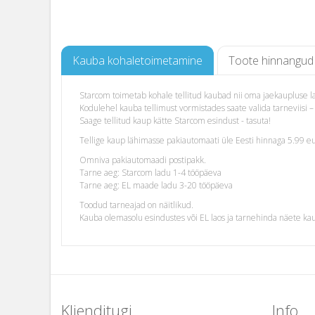
Kauba kohaletoimetamine
Toote hinnangud
Starcom toimetab kohale tellitud kaubad nii oma jaekaupluse lao
Kodulehel kauba tellimust vormistades saate valida tarneviis
Saage tellitud kaup kätte Starcom esindust - tasuta!
Tellige kaup lähimasse pakiautomaati üle Eesti hinnaga 5.99 eu
Omniva pakiautomaadi postipakk.
Tarne aeg: Starcom ladu 1-4 tööpäeva
Tarne aeg: EL maade ladu 3-20 tööpäeva
Toodud tarneajad on näitlikud.
Kauba olemasolu esindustes või EL laos ja tarnehinda näete ka
Klienditugi
Info