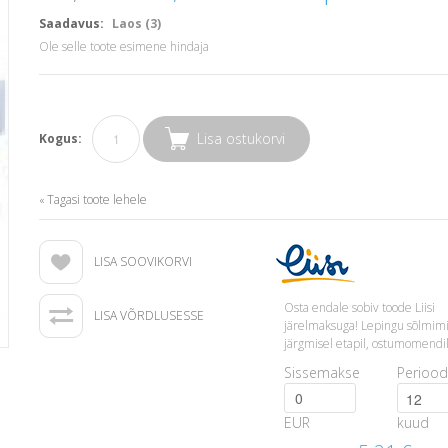
Saadavus:
Laos (3)
Ole selle toote esimene hindaja
Lisa ostukorvi
Kogus:
Tagasi toote lehele
«
LISA SOOVIKORVI
Osta endale sobiv toode Liisi
LISA VÕRDLUSESSE
järelmaksuga! Lepingu sõlmim
järgmisel etapil, ostumomendil
Sissemakse
Periood
EUR
kuud