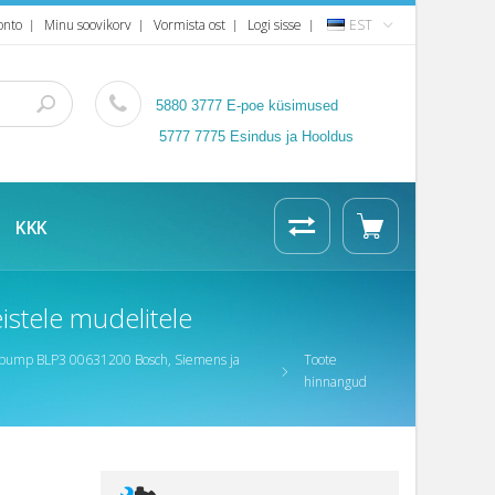
onto
Minu soovikorv
Vormista ost
Logi sisse
EST
5880 3777
E-poe küsimused
5777 7775 Esindus ja Hooldus
KKK
stele mudelitele
pump BLP3 00631200 Bosch, Siemens ja
Toote
hinnangud