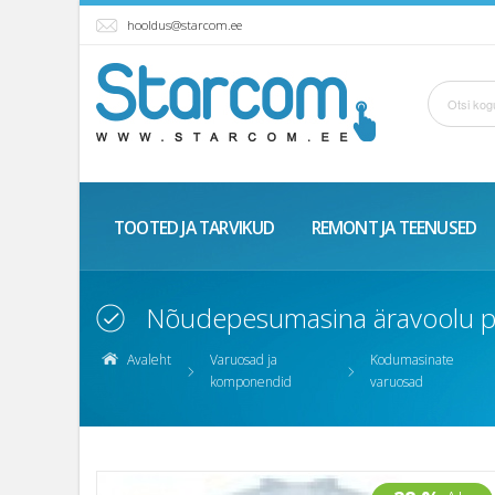
hooldus@starcom.ee
TOOTED JA TARVIKUD
REMONT JA TEENUSED
Nõudepesumasina äravoolu pu
Avaleht
Varuosad ja
Kodumasinate
komponendid
varuosad