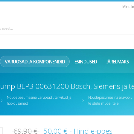
Minu k
VARUOSAD JA KOMPONENDID
ESINDUSED
JÄRELMAKS
mp BLP3 00631200 Bosch, Siemens ja tei
Nõudepesumasina varuosad , tarvikud ja
Nõudepesumasina äravoolu 
hooldusained
teistele mudelitele
69,90 €
50,00 €
- Hind e-poes