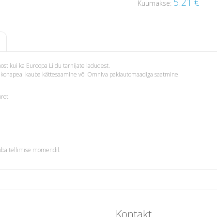
5.21
€
Kuumakse:
st kui ka Euroopa Liidu tarnijate ladudest.
i – kohapeal kauba kättesaamine või Omniva pakiautomaadiga saatmine.
rot.
uba tellimise momendil.
Kontakt