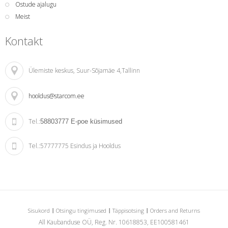
Ostude ajalugu
Meist
Kontakt
Ülemiste keskus
, Suur-Sõjamäe 4,Tallinn
hooldus@starcom.ee
Tel.:
58803777
E-poe küsimused
Tel.:
57777775 Esindus ja Hooldus
Sisukord
Otsingu tingimused
Täppisotsing
Orders and Returns
All Kaubanduse OÜ, Reg. Nr. 10618853, EE100581461