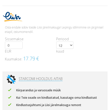
Osta endale sobiv toode Liisi järelmaksuga! Lepingu sõlmimine on järgmisel
etapil, ostumomendil.
Sissemakse
Periood
EUR
kuud
17.79
€
Kuumakse:
STARCOMI HOOLDUS AITAB
Kiirparandus ja varuosade müük
Kui Teie seade on kindlustatud, kasutage oma kindlustust
Kindlustusjuhtumi ja Liisi järelmaksuga remont