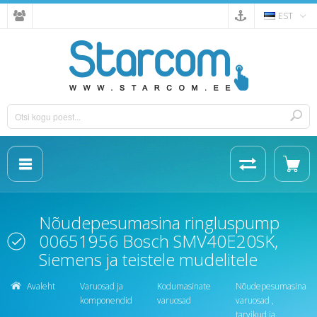
EST
Nõudepesumasina ringluspump
00651956 Bosch SMV40E20SK,
Siemens ja teistele mudelitele
Avaleht
Varuosad ja
Kodumasinate
Nõudepesumasina
komponendid
varuosad
varuosad ,
tarvikud ja