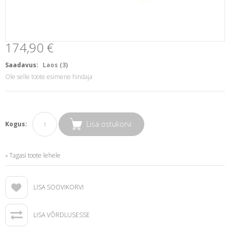
174,90 €
Saadavus:
Laos (3)
Ole selle toote esimene hindaja
Lisa ostukorvi
Kogus:
Tagasi toote lehele
«
LISA SOOVIKORVI
LISA VÕRDLUSESSE