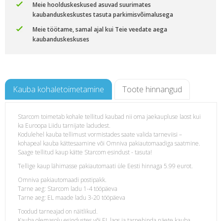
Meie hoolduskeskused asuvad suurimates
kaubanduskeskustes tasuta parkimisvõimalusega
Meie töötame, samal ajal kui Teie veedate aega
kaubanduskeskuses
Kauba kohaletoimetamine
Toote hinnangud
Starcom toimetab kohale tellitud kaubad nii oma jaekaupluse laost kui
ka Euroopa Liidu tarnijate ladudest.
osch
Kodulehel kauba tellimust vormistades saate valida tarneviisi –
kohapeal kauba kättesaamine või Omniva pakiautomaadiga saatmine.
Saage tellitud kaup kätte Starcom esindust - tasuta!
Tellige kaup lähimasse pakiautomaati üle Eesti hinnaga 5.99 eurot.
Omniva pakiautomaadi postipakk.
Tarne aeg: Starcom ladu 1-4 tööpäeva
Tarne aeg: EL maade ladu 3-20 tööpäeva
Toodud tarneajad on näitlikud.
Kauba olemasolu esindustes või EL laos ja tarnehinda näete kauba