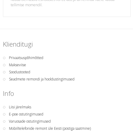
tellimise momendil.
Klienditugi
Privaatsuspõhimõtted
Makseviise
Soodustooted
Seadmete remondi ja hooldustingimused
Info
Liisi järelmaks
E-poe ostutingimused
Varuosade ostutingimused
Mobiiltelefonide remont üle Eesti (postiga saatmine)