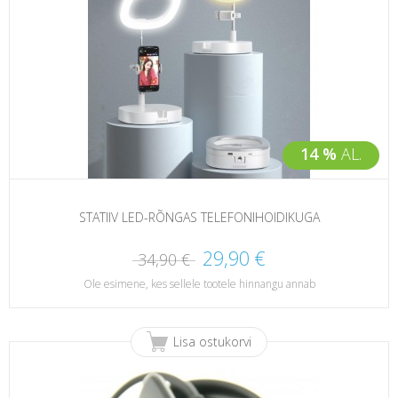
14 %
AL.
STATIIV LED-RÕNGAS TELEFONIHOIDIKUGA
29,90 €
34,90 €
Ole esimene, kes sellele tootele hinnangu annab
Lisa ostukorvi