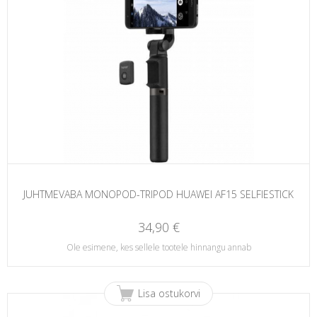
JUHTMEVABA MONOPOD-TRIPOD HUAWEI AF15 SELFIESTICK
34,90 €
Ole esimene, kes sellele tootele hinnangu annab
Lisa ostukorvi