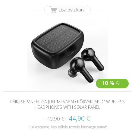
Lisa ostukorvi
10 %
AL.
PÄIKESEPANEELIGA JUHTMEVABAD KÕRVAKLAPID/ WIRELESS
HEADPHONES WITH SOLAR PANEL
44,90 €
49,90 €
Ole esimene, kes sellele tootele hinnangu annab