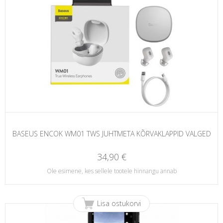
BASEUS ENCOK WM01 TWS JUHTMETA KÕRVAKLAPPID VALGED
34,90 €
Ole esimene, kes sellele tootele hinnangu annab
Lisa ostukorvi