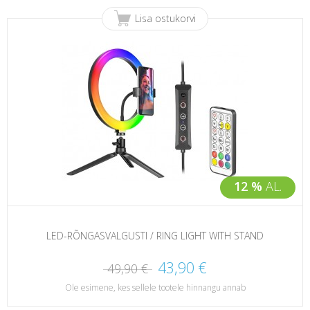
Lisa ostukorvi
12 %
AL.
LED-RÕNGASVALGUSTI / RING LIGHT WITH STAND
43,90 €
49,90 €
Ole esimene, kes sellele tootele hinnangu annab