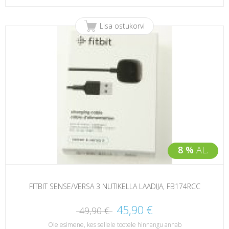
Lisa ostukorvi
8 %
AL.
FITBIT SENSE/VERSA 3 NUTIKELLA LAADIJA, FB174RCC
45,90 €
49,90 €
Ole esimene, kes sellele tootele hinnangu annab