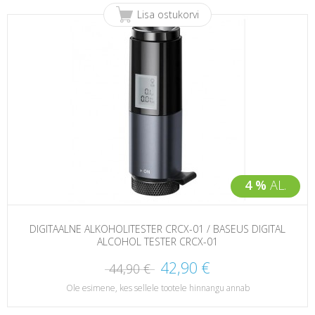
Lisa ostukorvi
4 %
AL.
DIGITAALNE ALKOHOLITESTER CRCX-01 / BASEUS DIGITAL
ALCOHOL TESTER CRCX-01
42,90 €
44,90 €
Ole esimene, kes sellele tootele hinnangu annab