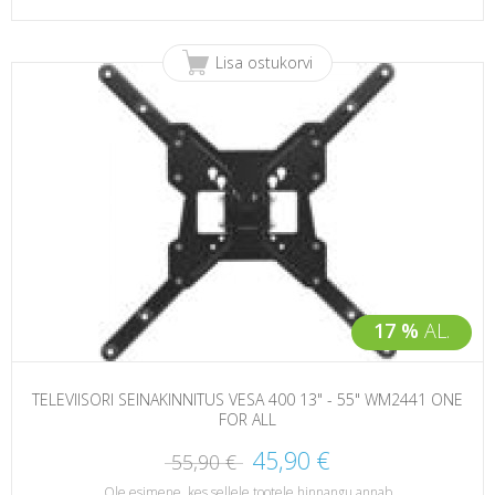
Lisa ostukorvi
17 %
AL.
TELEVIISORI SEINAKINNITUS VESA 400 13" - 55" WM2441 ONE
FOR ALL
45,90 €
55,90 €
Ole esimene, kes sellele tootele hinnangu annab