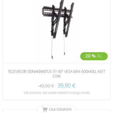
20 %
AL.
TELEVIISORI SEINAKINNITUS 37-65" VESA MAX 600X400, X61T
COM
39,90 €
49,90 €
Ole esimene, kes sellele tootele hinnangu annab
Lisa ostukorvi