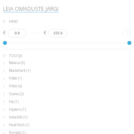
LEIA OMADUSTE JÄRGI
HIND
€
€
TOOTJA
Baseus
(5)
Blackshark
(1)
FitBit
(1)
Fitbit
(6)
Guess
(2)
Hp
(1)
Hyperx
(1)
Insta360
(1)
PeakTech
(1)
Pro'sKit
(1)