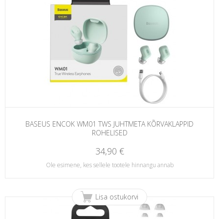
BASEUS ENCOK WM01 TWS JUHTMETA KÕRVAKLAPPID
ROHELISED
34,90 €
Ole esimene, kes sellele tootele hinnangu annab
Lisa ostukorvi