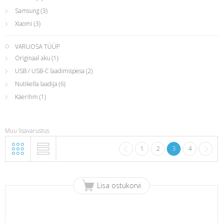
Samsung
(3)
Xiaomi
(3)
VARUOSA TÜÜP
Originaal aku
(1)
USB / USB-C laadimispesa
(2)
Nutikella laadija
(6)
Käerihm
(1)
Muu lisavarustus
1
2
3
4
Lisa ostukorvi