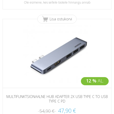
Ole esimene, kes sellele tootele hinnangu annab
Lisa ostukorvi
12 %
AL.
MULTIFUNKTSIONAALNE HUB ADAPTER 2X USB TYPE C TO USB
TYPE C PD
47,90 €
54,90 €