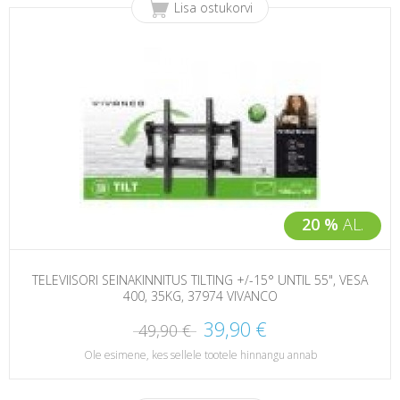
Lisa ostukorvi
20 %
AL.
TELEVIISORI SEINAKINNITUS TILTING +/-15° UNTIL 55", VESA
400, 35KG, 37974 VIVANCO
39,90 €
49,90 €
Ole esimene, kes sellele tootele hinnangu annab