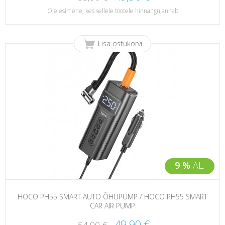
Ole esimene, kes sellele tootele hinnangu annab
Lisa ostukorvi
9 %
AL.
HOCO PH55 SMART AUTO ÕHUPUMP / HOCO PH55 SMART
CAR AIR PUMP
49,90 €