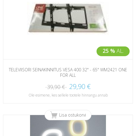
25 %
AL.
TELEVIISORI SEINAKINNITUS VESA 400 32" - 65" WM2421 ONE
FOR ALL
29,90 €
39,90 €
Ole esimene, kes sellele tootele hinnangu annab
Lisa ostukorvi