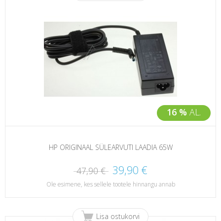
16 %
AL.
HP ORIGINAAL SÜLEARVUTI LAADIA 65W
39,90 €
47,90 €
Ole esimene, kes sellele tootele hinnangu annab
Lisa ostukorvi