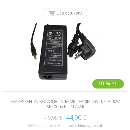
Lisa ostukorvi
10 %
AL.
KAASASKANTAV KÕLARI JBL XTREME LAADIJA 19V-4,75A-90W
PSE50005 EU CLASSIC
44,90 €
49,90 €
Ole esimene, kes sellele tootele hinnangu annab