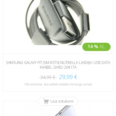
14 %
AL.
SAMSUNG GALAXY FIT (SM-R370) NUTIKELLA LAADIJA/ USB DATA
KAABEL GH82-20417A
29,99 €
34,99 €
Ole esimene, kes sellele tootele hinnangu annab
Lisa ostukorvi