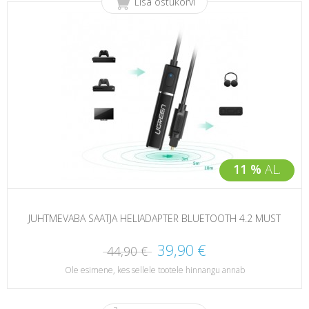
Lisa ostukorvi
11 %
AL.
JUHTMEVABA SAATJA HELIADAPTER BLUETOOTH 4.2 MUST
39,90 €
44,90 €
Ole esimene, kes sellele tootele hinnangu annab