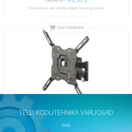
54,90 €
Ole esimene, kes sellele tootele hinnangu annab
Lisa ostukorvi
16 %
AL.
TELLI KODUTEHNIKA VARUOSAD
TELEVIISORI SEINAKINNITUS BFMO 6040, UNTIL 55",VESA 400,
MAX 35KG, 37980 VIVANCO
Sulge