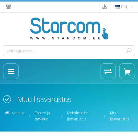
EST
Muu lisavarustus
Avaleht
Tooted ja
Mobiiltelefoni
Muu
tarvikud
lisavarustus
lisavarustus