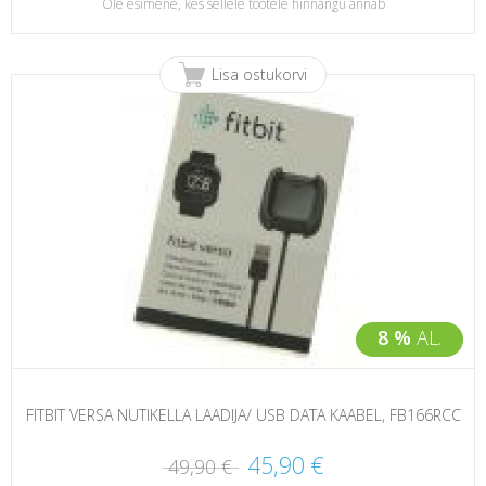
Ole esimene, kes sellele tootele hinnangu annab
Lisa ostukorvi
8 %
AL.
FITBIT VERSA NUTIKELLA LAADIJA/ USB DATA KAABEL, FB166RCC
45,90 €
49,90 €