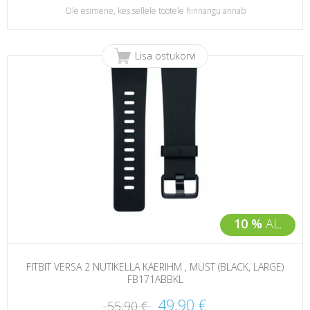
Ole esimene, kes sellele tootele hinnangu annab
Lisa ostukorvi
10 %
AL.
FITBIT VERSA 2 NUTIKELLA KÄERIHM , MUST (BLACK, LARGE)
FB171ABBKL
49,90 €
55,90 €