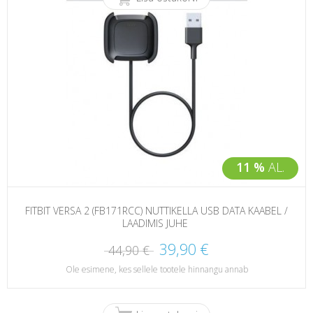
11 %
AL.
FITBIT VERSA 2 (FB171RCC) NUTTIKELLA USB DATA KAABEL /
LAADIMIS JUHE
39,90 €
44,90 €
Ole esimene, kes sellele tootele hinnangu annab