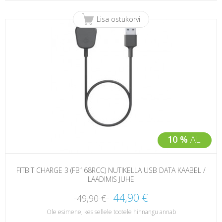
Lisa ostukorvi
10 %
AL.
FITBIT CHARGE 3 (FB168RCC) NUTIKELLA USB DATA KAABEL /
LAADIMIS JUHE
44,90 €
49,90 €
Ole esimene, kes sellele tootele hinnangu annab