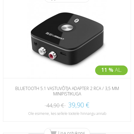
11 %
AL.
BLUETOOTH 5.1 VASTUVÕTJA ADAPTER 2 RCA / 3,5 MM
MINIPISTIKUGA
39,90 €
44,90 €
Ole esimene, kes sellele tootele hinnangu annab
Lisa ostukorvi