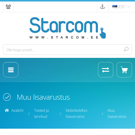
EST
Muu lisavarustus
Avaleht
Tooted ja
Mobiiltelefoni
Muu
tarvikud
lisavarustus
lisavarustus