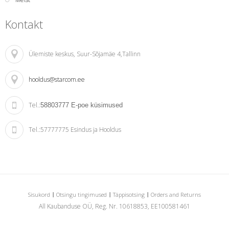
Kontakt
Ülemiste keskus
, Suur-Sõjamäe 4,Tallinn
hooldus@starcom.ee
Tel.:
58803777
E-poe küsimused
Tel.:
57777775 Esindus ja Hooldus
Sisukord
Otsingu tingimused
Täppisotsing
Orders and Returns
All Kaubanduse OÜ, Reg. Nr. 10618853, EE100581461