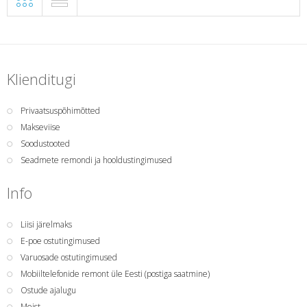
Klienditugi
Privaatsuspõhimõtted
Makseviise
Soodustooted
Seadmete remondi ja hooldustingimused
Info
Liisi järelmaks
E-poe ostutingimused
Varuosade ostutingimused
Mobiiltelefonide remont üle Eesti (postiga saatmine)
Ostude ajalugu
Meist