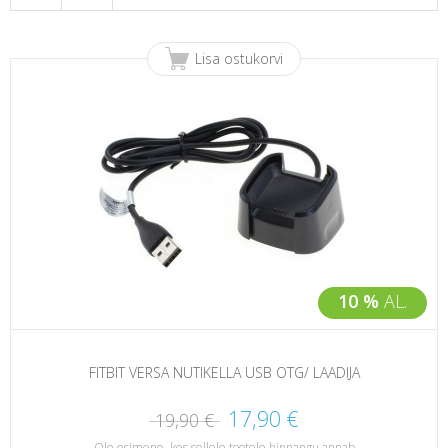
Lisa ostukorvi
10 %
AL.
FITBIT VERSA NUTIKELLA USB OTG/ LAADIJA
17,90 €
19,90 €
Ole esimene, kes sellele tootele hinnangu annab