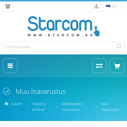
EST
Muu lisavarustus
Avaleht
Tooted ja
Mobiiltelefoni
Muu
tarvikud
lisavarustus
lisavarustus