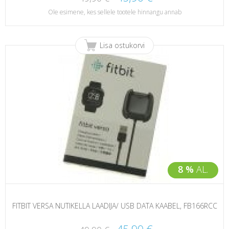
Ole esimene, kes sellele tootele hinnangu annab
Lisa ostukorvi
8 %
AL.
FITBIT VERSA NUTIKELLA LAADIJA/ USB DATA KAABEL, FB166RCC