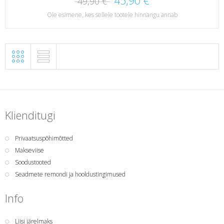
45,90 €
49,90 €
Ole esimene, kes sellele tootele hinnangu annab
Klienditugi
Privaatsuspõhimõtted
Makseviise
Soodustooted
Seadmete remondi ja hooldustingimused
Info
Liisi järelmaks