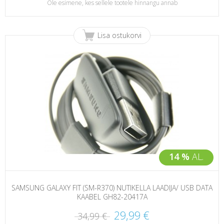
Ole esimene, kes sellele tootele hinnangu annab
Lisa ostukorvi
14 %
AL.
SAMSUNG GALAXY FIT (SM-R370) NUTIKELLA LAADIJA/ USB DATA
KAABEL GH82-20417A
29,99 €
34,99 €