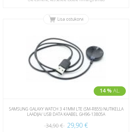
Lisa ostukorvi
14 %
AL.
SAMSUNG GALAXY WATCH 3 41MM LTE (SM-R855) NUTIKELLA
LAADIJA/ USB DATA KAABEL GH96-13805A
29,90 €
34,90 €