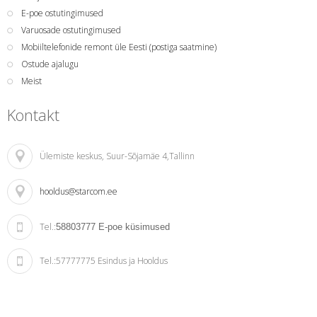
E-poe ostutingimused
Varuosade ostutingimused
Mobiiltelefonide remont üle Eesti (postiga saatmine)
Ostude ajalugu
Meist
Kontakt
Ülemiste keskus
, Suur-Sõjamäe 4,Tallinn
hooldus@starcom.ee
Tel.:
58803777
E-poe küsimused
Tel.:
57777775 Esindus ja Hooldus