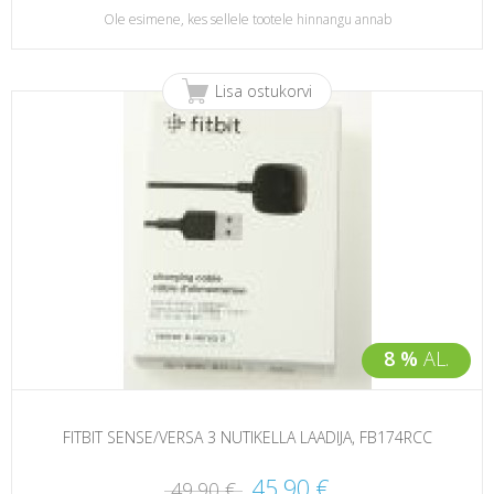
Ole esimene, kes sellele tootele hinnangu annab
Lisa ostukorvi
8 %
AL.
FITBIT SENSE/VERSA 3 NUTIKELLA LAADIJA, FB174RCC
45,90 €
49,90 €