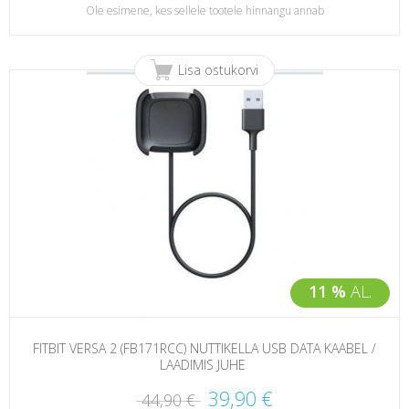
Ole esimene, kes sellele tootele hinnangu annab
Lisa ostukorvi
11 %
AL.
FITBIT VERSA 2 (FB171RCC) NUTTIKELLA USB DATA KAABEL /
LAADIMIS JUHE
39,90 €
44,90 €