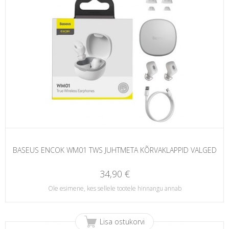
BASEUS ENCOK WM01 TWS JUHTMETA KÕRVAKLAPPID VALGED
34,90 €
Ole esimene, kes sellele tootele hinnangu annab
Lisa ostukorvi