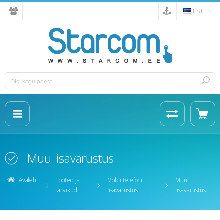
EST
Muu lisavarustus
Avaleht
Tooted ja
Mobiiltelefoni
Muu
tarvikud
lisavarustus
lisavarustus