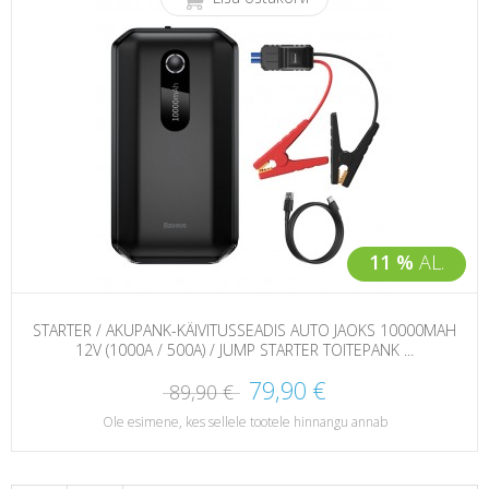
11 %
AL.
STARTER / AKUPANK-KÄIVITUSSEADIS AUTO JAOKS 10000MAH
12V (1000A / 500A) / JUMP STARTER TOITEPANK ...
79,90 €
89,90 €
Ole esimene, kes sellele tootele hinnangu annab