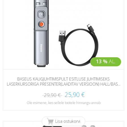
13 %
AL.
BASEUS KAUGJUHTIMISPULT ESITLUSE JUHTIMISEKS
LASERKURSORIGA PRESENTER(LAADITAV VERSIOON) HALL/BAS...
25,90 €
29,90 €
Ole esimene, kes sellele tootele hinnangu annab
Lisa ostukorvi