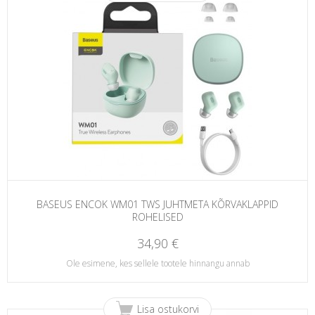
BASEUS ENCOK WM01 TWS JUHTMETA KÕRVAKLAPPID
ROHELISED
34,90 €
Ole esimene, kes sellele tootele hinnangu annab
Lisa ostukorvi