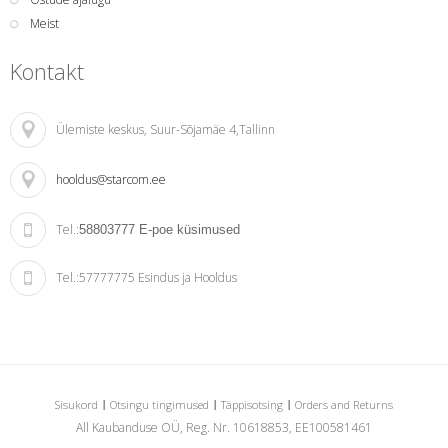
Meist
Kontakt
Ülemiste keskus
, Suur-Sõjamäe 4,Tallinn
hooldus@starcom.ee
Tel.:
58803777
E-poe küsimused
Tel.:
57777775 Esindus ja Hooldus
Sisukord
Otsingu tingimused
Täppisotsing
Orders and Returns
All Kaubanduse OÜ, Reg. Nr. 10618853, EE100581461