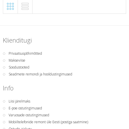
Klienditugi
Privaatsuspõhimõtted
Makseviise
Soodustooted
Seadmete remondi ja hooldustingimused
Info
Liisi järelmaks
E-poe ostutingimused
Varuosade ostutingimused
Mobiiltelefonide remont üle Eesti (postiga saatmine)
Ostude ajalugu