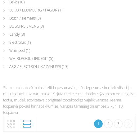
Beko
(10)
BEKO / BLOMBERG / FAGOR
(1)
Bosch / siemens
(3)
BOSCH/SIEMENS
(8)
Candy
(3)
Electrolux
(1)
Whirlpool
(1)
WHIRLPOOL / INDESIT
(5)
AEG / ELECTROLUX / ZANUSSI
(13)
Starcom pakub võimalust tellida pesumasina, nõudepesumasina, televiisori ja
muu kodutehnika varuosasid. Kirjuta meile e-mail
hooldus@starcom.ee
ning lisa
tootja, mudel, soovitatavalt originaal tootekoodiga vajalik varuosa Teeme
tööpäeva jooksul hinnapakkumise. Varuosa tarneaeg on umbes 3 kuni 10
tööpäeva
1
2
3