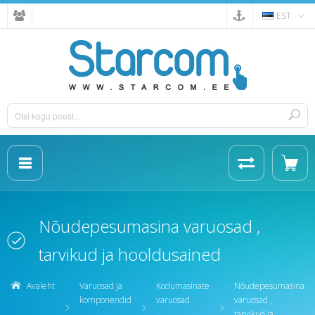
EST
Nõudepesumasina varuosad ,
tarvikud ja hooldusained
Avaleht
Varuosad ja
Kodumasinate
Nõudepesumasina
komponendid
varuosad
varuosad ,
tarvikud ja