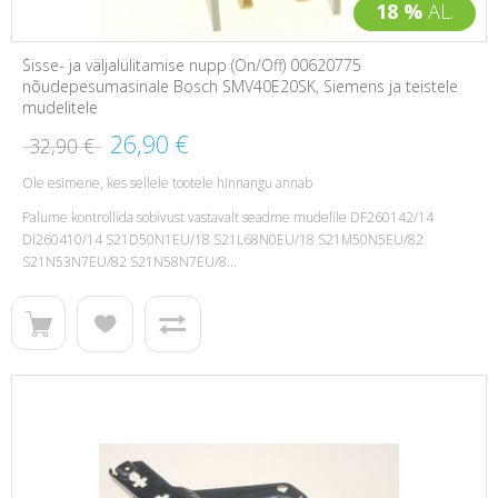
18 %
AL.
Sisse- ja väljalülitamise nupp (On/Off) 00620775
nõudepesumasinale Bosch SMV40E20SK, Siemens ja teistele
mudelitele
26,90 €
32,90 €
Ole esimene, kes sellele tootele hinnangu annab
Palume kontrollida sobivust vastavalt seadme mudelile DF260142/14
DI260410/14 S21D50N1EU/18 S21L68N0EU/18 S21M50N5EU/82
S21N53N7EU/82 S21N58N7EU/8...