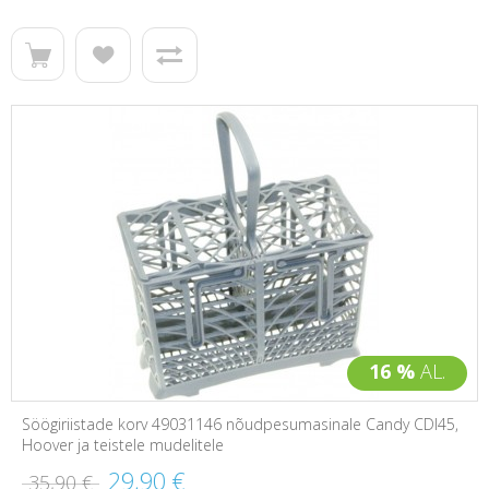
16 %
AL.
Söögiriistade korv 49031146 nõudpesumasinale Candy CDI45,
Hoover ja teistele mudelitele
29,90 €
35,90 €