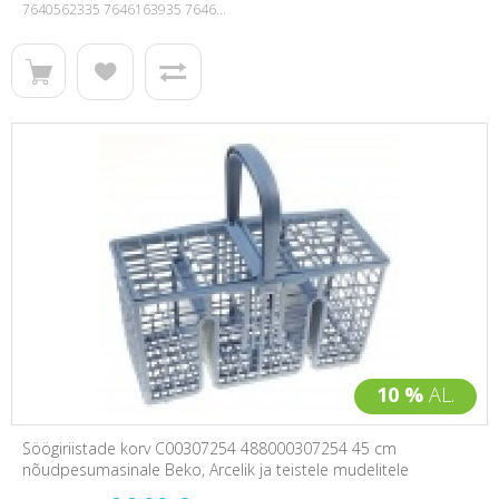
7640562335 7646163935 7646...
10 %
AL.
Söögiriistade korv C00307254 488000307254 45 cm
nõudpesumasinale Beko, Arcelik ja teistele mudelitele