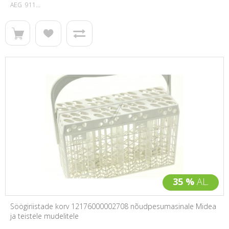
AEG 911...
35 %
AL.
Söögiriistade korv 12176000002708 nõudpesumasinale Midea
ja teistele mudelitele