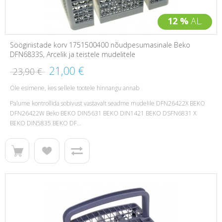
12 %
AL.
Söögiriistade korv 1751500400 nõudpesumasinale Beko
DFN6833S, Arcelik ja teistele mudelitele
21,00 €
23,90 €
Ole esimene, kes sellele tootele hinnangu annab
Palume kontrollida sobivust vastavalt seadme mudelile DFN26422X BEKO
DFN26422W Beko BEKO DIN5631 BEKO DIN1421 BEKO DSFN6831 X
BEKO DIN5835 BEKO DF...