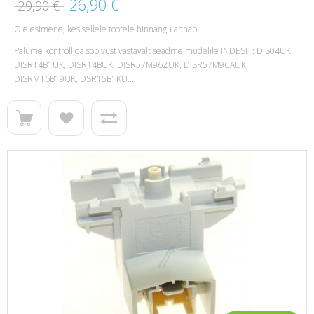
26,90 €
29,90 €
Ole esimene, kes sellele tootele hinnangu annab
Palume kontrollida sobivust vastavalt seadme mudelile INDESIT: DIS04UK,
DISR14B1UK, DISR14BUK, DISR57M96ZUK, DISR57M9CAUK,
DISRM16B19UK, DSR15B1KU...