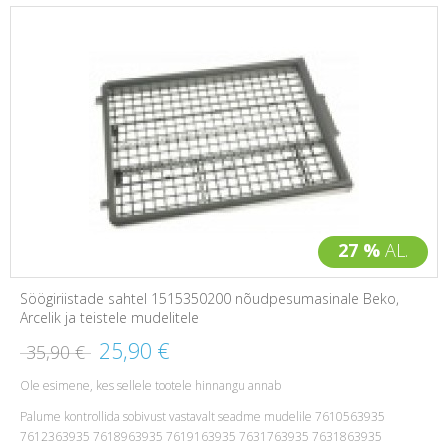
27 %
AL.
Söögiriistade sahtel 1515350200 nõudpesumasinale Beko,
Arcelik ja teistele mudelitele
25,90 €
35,90 €
Ole esimene, kes sellele tootele hinnangu annab
Palume kontrollida sobivust vastavalt seadme mudelile 7610563935
7612363935 7618963935 7619163935 7631763935 7631863935