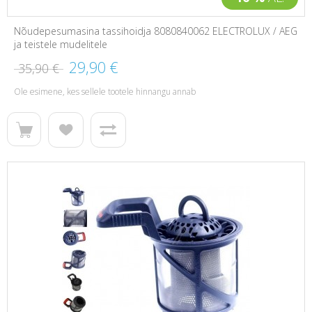
Nõudepesumasina tassihoidja 8080840062 ELECTROLUX / AEG
ja teistele mudelitele
29,90 €
35,90 €
Ole esimene, kes sellele tootele hinnangu annab