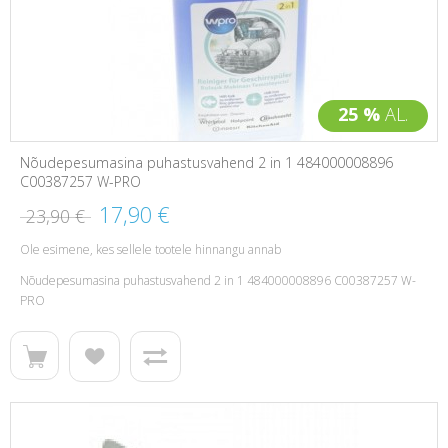
25 %
AL.
Nõudepesumasina puhastusvahend 2 in 1 484000008896
C00387257 W-PRO
17,90 €
23,90 €
Ole esimene, kes sellele tootele hinnangu annab
Nõudepesumasina puhastusvahend 2 in 1 484000008896 C00387257 W-
PRO