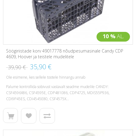
10 %
AL.
Söögiriistade korv 49017778 nõudpesumasinale Candy CDP
4609, Hoover ja teistele mudelitele
35,90 €
39,90 €
Ole esimene, kes sellele tootele hinnangu annab
Palume kontrollida sobivust vastavalt seadme mudelile CANDY:
CSF4596X86, CSF4595E, CDP481086, CDP4725, MDIS55P936,
CDI9P45ES, CDI4545E80, CSF4575X...