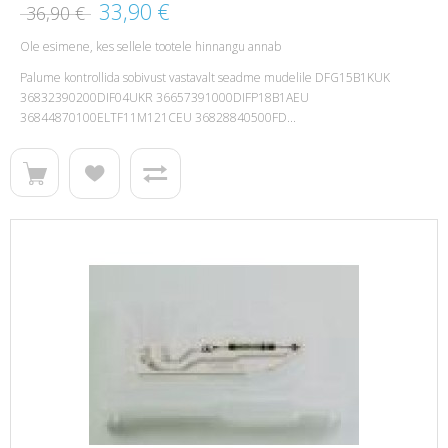
33,90 €
36,90 €
Ole esimene, kes sellele tootele hinnangu annab
Palume kontrollida sobivust vastavalt seadme mudelile DFG15B1KUK
36832390200DIF04UKR 36657391000DIFP18B1AEU
36844870100ELTF11M121CEU 36828840500FD...