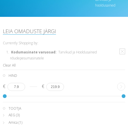
hooldusained
LEIA OMADUSTE JÄRGI
Currently Shopping by:
Kodumasinate varuosad:
Tarvikud ja Hooldusained
nõudepesumasinatele
Clear All
HIND
€
€
TOOTJA
AEG
(3)
Amica
(1)