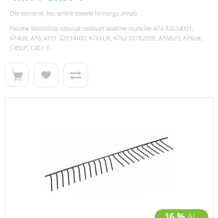
Ole esimene, kes sellele tootele hinnangu annab
Palume kontrollida sobivust vastavalt seadme mudelile A74 32034001,
A74UK, A76, A761 32034100, A761UK, A762 32182008, A76AUS, A76UK,
C450P, C451 3...
16 %
AL.