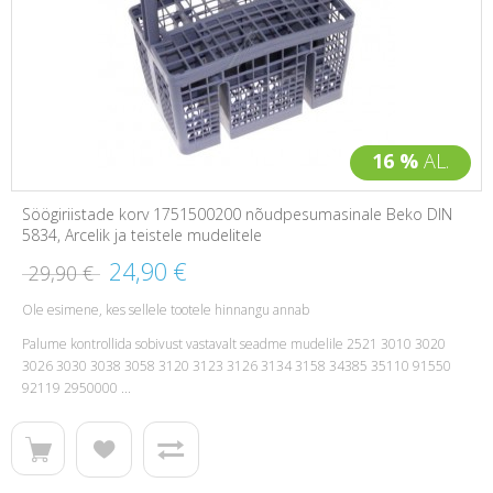
16 %
AL.
Söögiriistade korv 1751500200 nõudpesumasinale Beko DIN
5834, Arcelik ja teistele mudelitele
24,90 €
29,90 €
Ole esimene, kes sellele tootele hinnangu annab
Palume kontrollida sobivust vastavalt seadme mudelile 2521 3010 3020
3026 3030 3038 3058 3120 3123 3126 3134 3158 34385 35110 91550
92119 2950000 ...