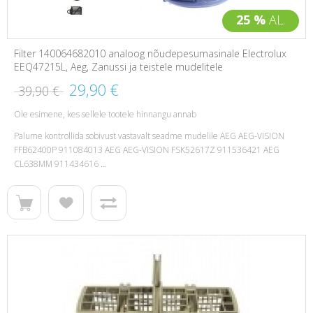
25 %
AL.
Filter 140064682010 analoog nõudepesumasinale Electrolux
EEQ47215L, Aeg, Zanussi ja teistele mudelitele
29,90 €
39,90 €
Ole esimene, kes sellele tootele hinnangu annab
Palume kontrollida sobivust vastavalt seadme mudelile AEG AEG-VISION
FFB62400P 911084013 AEG AEG-VISION FSK52617Z 911536421 AEG
CL638MM 911434616 ...