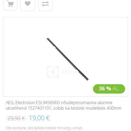
36 %
AL.
AEG, Electroluxi ESL94565RO nõudepesumasina alumine
uksetihend 1527401101, sobib ka teistele mudelitele 400mm
19,00 €
29,90 €
Ole esimene, kes sellele tootele hinnangu annab