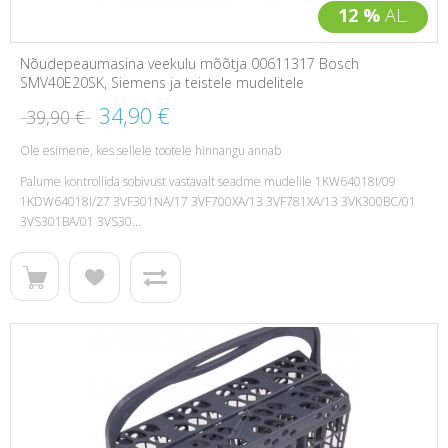
12 %
AL.
Nõudepeaumasina veekulu mõõtja 00611317 Bosch
SMV40E20SK, Siemens ja teistele mudelitele
34,90 €
39,90 €
Ole esimene, kes sellele tootele hinnangu annab
Palume kontrollida sobivust vastavalt seadme mudelile 1KW64018I/09
1KDW64018I/27 3VF301NA/17 3VF700XA/13 3VF781XA/13 3VK300BC/01
3VS301BA/01 3VS30...