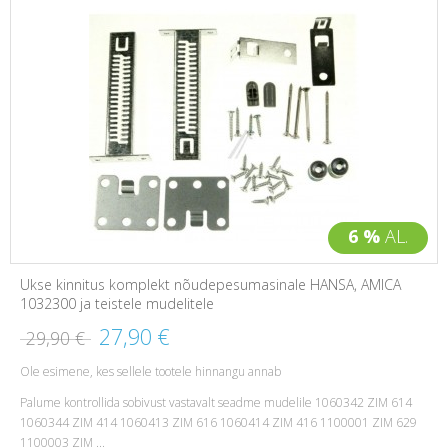
6 %
AL.
Ukse kinnitus komplekt nõudepesumasinale HANSA, AMICA
1032300 ja teistele mudelitele
27,90 €
29,90 €
Ole esimene, kes sellele tootele hinnangu annab
Palume kontrollida sobivust vastavalt seadme mudelile 1060342 ZIM 614
1060344 ZIM 414 1060413 ZIM 616 1060414 ZIM 416 1100001 ZIM 629
1100003 ZIM ...