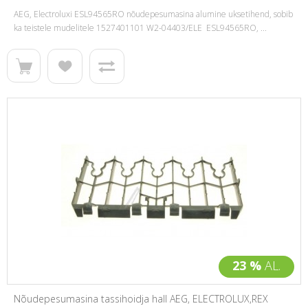
AEG, Electroluxi ESL94565RO nõudepesumasina alumine uksetihend, sobib
ka teistele mudelitele 1527401101 W2-04403/ELE ESL94565RO, ...
23 %
AL.
Nõudepesumasina tassihoidja hall AEG, ELECTROLUX,REX