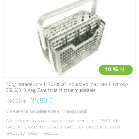
10 %
AL.
Söögiriistade korv 1170388001 nõudpesumasinale Electrolux
ESL66010, Aeg, Zanussi ja teistele mudelitele
35,90 €
39,90 €
Ole esimene, kes sellele tootele hinnangu annab
Palume kontrollida sobivust vastavalt seadme mudelile GA552F101
GA55L101 GA55LS100 GA55LI101 GA55LV101 GA55LS100 GA553IF
GA55LSI101 GA554IF GA55LI...