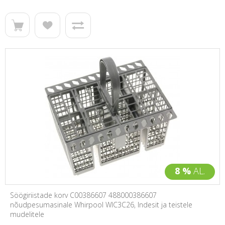
8 %
AL.
Söögiriistade korv C00386607 488000386607
nõudpesumasinale Whirpool WIC3C26, Indesit ja teistele
mudelitele