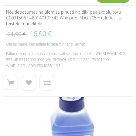
Nõudepesumasina ülemise pihusti hoidik/ pealevoolu toru
C00315067 480140101543 Whirlpool ADG 205 A+, Indesit ja
teistele mudelitele
16,90 €
21,90 €
Ole esimene, kes sellele tootele hinnangu annab
Palume kontrollida sobivust vastavalt seadme mudelile WHIRLPOOL ADG
555 NB 851170001000 WHIRLPOOL ADG 145 851179701000
WHIRLPOOL ADG 750 IX 851195...