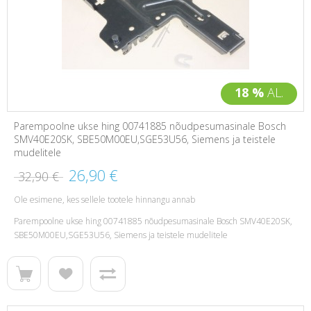
18 %
AL.
Parempoolne ukse hing 00741885 nõudpesumasinale Bosch
SMV40E20SK, SBE50M00EU,SGE53U56, Siemens ja teistele
mudelitele
26,90 €
32,90 €
Ole esimene, kes sellele tootele hinnangu annab
Parempoolne ukse hing 00741885 nõudpesumasinale Bosch SMV40E20SK,
SBE50M00EU,SGE53U56, Siemens ja teistele mudelitele