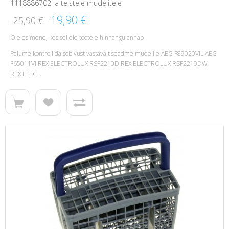
1118886702 ja teistele mudelitele
19,90 €
25,90 €
Ole esimene, kes sellele tootele hinnangu annab
Palume kontrollida sobivust vastavalt seadme mudelile AEG F89020VIL AEG
F65011VI REX ELECTROLUX RSF2210D REX ELECTROLUX RSF2210DW
REX ELEC...