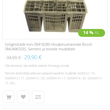
14 %
AL.
Söögiriistade korv 00418280 nõudpesumasinale Bosch
SMU46KS03S, Siemens ja teistele mudelitele
29,90 €
34,90 €
Ole esimene, kes sellele tootele hinnangu annab
Palume kontrollida sobivust vastavalt seadme mudelile SGI5922 / 19,
SGI59A12 / 17, SGI59A12 / 20, SGI59A14 / 17, SGI59A14 / 20, SGI59A15 /
17, SGI...