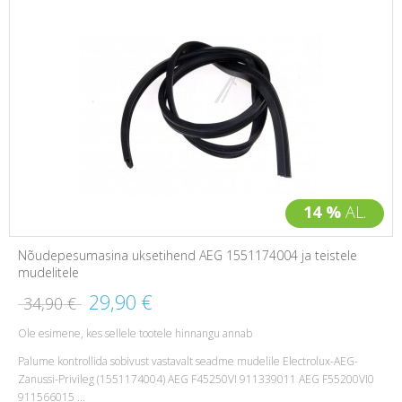
14 %
AL.
Nõudepesumasina uksetihend AEG 1551174004 ja teistele
mudelitele
29,90 €
34,90 €
Ole esimene, kes sellele tootele hinnangu annab
Palume kontrollida sobivust vastavalt seadme mudelile Electrolux-AEG-
Zanussi-Privileg (1551174004) AEG F45250VI 911339011 AEG F55200VI0
911566015 ...