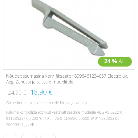
24 %
AL.
Nõudepesumasina korvi fiksaator 8996461234057 Electrolux,
Aeg, Zanussi ja teistele mudelitele
18,90 €
24,90 €
Ole esimene, kes sellele tootele hinnangu annab
Palume kontrollida sobivust vastavalt seadme mudelile AEG ASI6222 X
911235227 00 20040419 ; ; ; AEG CLASSIC 50500-W 911232353 02
20000911 ; ; ; AE...