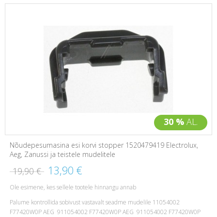
30 %
AL.
Nõudepesumasina esi korvi stopper 1520479419 Electrolux,
Aeg, Zanussi ja teistele mudelitele
13,90 €
19,90 €
Ole esimene, kes sellele tootele hinnangu annab
Palume kontrollida sobivust vastavalt seadme mudelile 11054002
F77420W0P AEG 911054002 F77420W0P AEG 911054002 F77420W0P