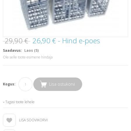
29,90 €
26,90 €
- Hind e-poes
Saadavus:
Laos (5)
Ole selle toote esimene hindaja
Lisa ostukorvi
Kogus:
Tagasi toote lehele
«
LISA SOOVIKORVI