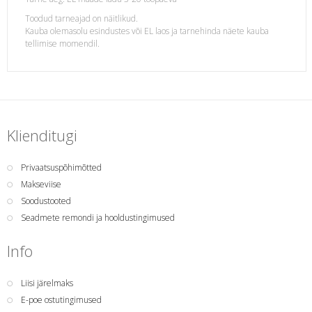
Toodud tarneajad on näitlikud.
Kauba olemasolu esindustes või EL laos ja tarnehinda näete kauba
tellimise momendil.
Klienditugi
Privaatsuspõhimõtted
Makseviise
Soodustooted
Seadmete remondi ja hooldustingimused
Info
Liisi järelmaks
E-poe ostutingimused