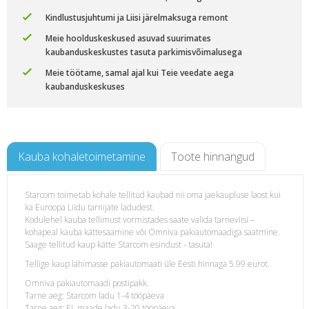
Kindlustusjuhtumi ja Liisi järelmaksuga remont
Meie hoolduskeskused asuvad suurimates
kaubanduskeskustes tasuta parkimisvõimalusega
Meie töötame, samal ajal kui Teie veedate aega
kaubanduskeskuses
Kauba kohaletoimetamine
Toote hinnangud
Starcom toimetab kohale tellitud kaubad nii oma jaekaupluse laost kui
ka Euroopa Liidu tarnijate ladudest.
54 45
Kodulehel kauba tellimust vormistades saate valida tarneviisi –
kohapeal kauba kättesaamine või Omniva pakiautomaadiga saatmine.
Saage tellitud kaup kätte Starcom esindust - tasuta!
Tellige kaup lähimasse pakiautomaati üle Eesti hinnaga 5.99 eurot.
Omniva pakiautomaadi postipakk.
Tarne aeg: Starcom ladu 1-4 tööpäeva
Tarne aeg: EL maade ladu 3-20 tööpäeva