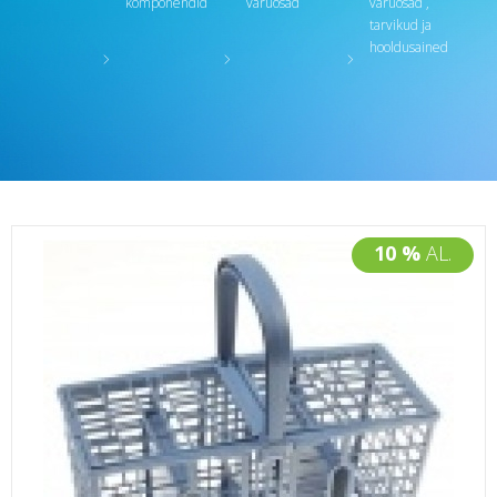
komponendid
varuosad
varuosad ,
tarvikud ja
hooldusained
10 %
AL.