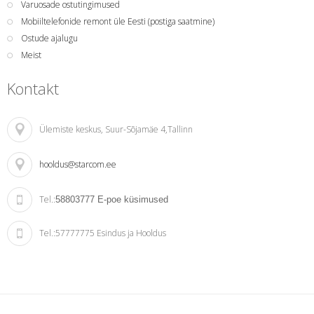
Varuosade ostutingimused
Mobiiltelefonide remont üle Eesti (postiga saatmine)
Ostude ajalugu
Meist
Kontakt
Ülemiste keskus
, Suur-Sõjamäe 4,Tallinn
hooldus@starcom.ee
Tel.:
58803777
E-poe küsimused
Tel.:
57777775 Esindus ja Hooldus