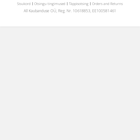
Sisukord
Otsingu tingimused
Täppisotsing
Orders and Returns
All Kaubanduse OÜ, Reg. Nr. 10618853, EE100581461