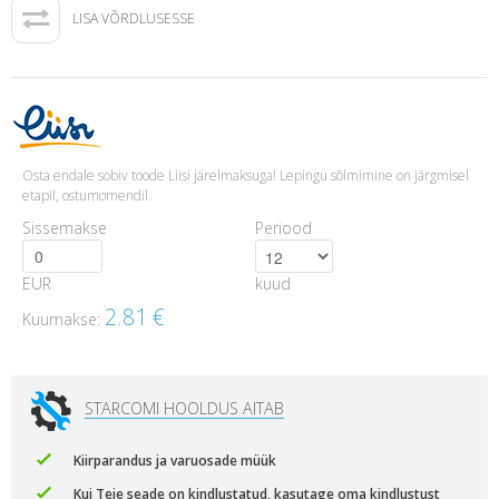
LISA VÕRDLUSESSE
Osta endale sobiv toode Liisi järelmaksuga! Lepingu sõlmimine on järgmisel
etapil, ostumomendil.
Sissemakse
Periood
EUR
kuud
2.81
€
Kuumakse:
STARCOMI HOOLDUS AITAB
Kiirparandus ja varuosade müük
Kui Teie seade on kindlustatud, kasutage oma kindlustust