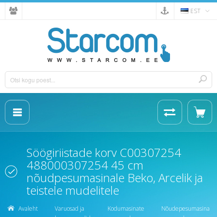
EST
Söögiriistade korv C00307254
488000307254 45 cm
nõudpesumasinale Beko, Arcelik ja
teistele mudelitele
Avaleht
Varuosad ja
Kodumasinate
Nõudepesumasina