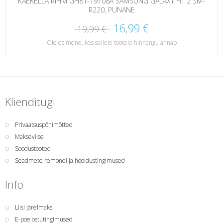
KÄEKELLA RIHM GH81-19708A SAMSUNG GALAXY FIT 2 SM-
R220, PUNANE
16,99 €
19,99 €
Ole esimene, kes sellele tootele hinnangu annab
Klienditugi
Privaatsuspõhimõtted
Makseviise
Soodustooted
Seadmete remondi ja hooldustingimused
Info
Liisi järelmaks
E-poe ostutingimused