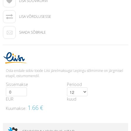
LISA SOOVIKORVI
LISA VÕRDLUSESSE
SAADA SÕBRALE
Osta endale sobiv toode Liisi järelmaksuga! Lepingu sõlmimine on järgmisel
etapil, ostumomendil.
Sissemakse
Periood
EUR
kuud
1.66
€
Kuumakse: