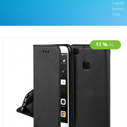
magnet
kaaned,
must
11 %
AL.