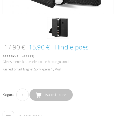
17,90 €
15,90 €
- Hind e-poes
Saadavus:
Laos (1)
Ole esimene, kes sellele tootele hinnangu annab
Kaaned Smart Magnet Sony Xperia 1, Must
Lisa ostukorvi
Kogus: