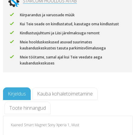
STARCOMI HOOLDUS AITAB
Kiirparandus ja varuosade müük
Kui Teie seade on kindlustatud, kasutage oma kindlustust
Kindlustusjuhtumi ja Liisi järelmaksuga remont
Meie hoolduskeskused asuvad suurimates
kaubanduskeskustes tasuta parkimisvõimalusega
Meie töötame, samal ajal kui Teie veedate aega
kaubanduskeskuses
Kirjeldus
Kauba kohaletoimetamine
Toote hinnangud
Kaaned Smart Magnet Sony Xperia 1, Must