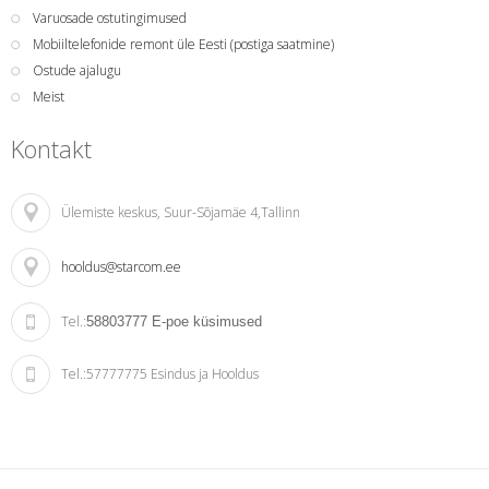
Varuosade ostutingimused
Mobiiltelefonide remont üle Eesti (postiga saatmine)
Ostude ajalugu
Meist
Kontakt
Ülemiste keskus
, Suur-Sõjamäe 4,Tallinn
hooldus@starcom.ee
Tel.:
58803777
E-poe küsimused
Tel.:
57777775 Esindus ja Hooldus