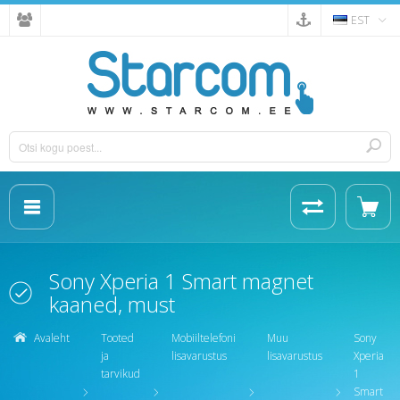
EST
Sony Xperia 1 Smart magnet
kaaned, must
Avaleht
Tooted
Mobiiltelefoni
Muu
Sony
ja
lisavarustus
lisavarustus
Xperia
tarvikud
1
Smart