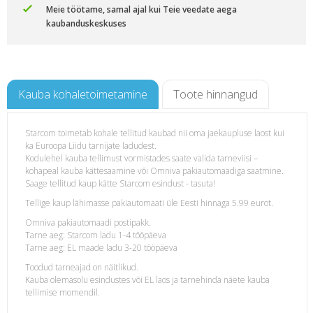
Meie töötame, samal ajal kui Teie veedate aega
kaubanduskeskuses
Kauba kohaletoimetamine
Toote hinnangud
Starcom toimetab kohale tellitud kaubad nii oma jaekaupluse laost kui
ka Euroopa Liidu tarnijate ladudest.
ne
Kodulehel kauba tellimust vormistades saate valida tarneviisi –
kohapeal kauba kättesaamine või Omniva pakiautomaadiga saatmine.
Saage tellitud kaup kätte Starcom esindust - tasuta!
Tellige kaup lähimasse pakiautomaati üle Eesti hinnaga 5.99 eurot.
Omniva pakiautomaadi postipakk.
Tarne aeg: Starcom ladu 1-4 tööpäeva
Tarne aeg: EL maade ladu 3-20 tööpäeva
Toodud tarneajad on näitlikud.
Kauba olemasolu esindustes või EL laos ja tarnehinda näete kauba
tellimise momendil.