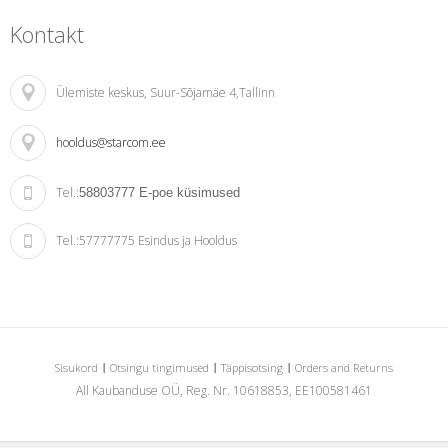
Kontakt
Ülemiste keskus
, Suur-Sõjamäe 4,Tallinn
hooldus@starcom.ee
Tel.:
58803777
E-poe küsimused
Tel.:
57777775 Esindus ja Hooldus
Sisukord
Otsingu tingimused
Täppisotsing
Orders and Returns
All Kaubanduse OÜ, Reg. Nr. 10618853, EE100581461