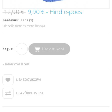
12,90 €
9,90 €
- Hind e-poes
Saadavus:
Laos (1)
Ole selle toote esimene hindaja
Lisa ostukorvi
Kogus:
Tagasi toote lehele
«
LISA SOOVIKORVI
LISA VÕRDLUSESSE