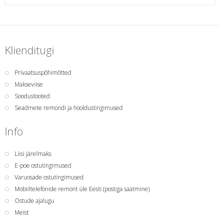
Klienditugi
Privaatsuspõhimõtted
Makseviise
Soodustooted
Seadmete remondi ja hooldustingimused
Info
Liisi järelmaks
E-poe ostutingimused
Varuosade ostutingimused
Mobiiltelefonide remont üle Eesti (postiga saatmine)
Ostude ajalugu
Meist