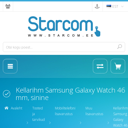
EST
Kellarihm Samsung Galaxy Watch 46
mm, sinine
Avaleht
Tooted
Mobiiltelefoni
Muu
Kellarihm
ja
lisavarustus
lisavarustus
Samsung
tarvikud
Galaxy
Watch 46