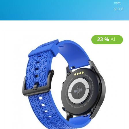
mm,
sinine
23 %
AL.