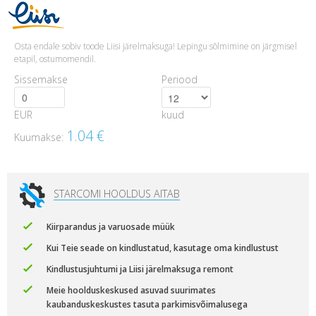
Osta endale sobiv toode Liisi järelmaksuga! Lepingu sõlmimine on järgmisel
etapil, ostumomendil.
Sissemakse
Periood
EUR
kuud
1.04
€
Kuumakse:
STARCOMI HOOLDUS AITAB
Kiirparandus ja varuosade müük
Kui Teie seade on kindlustatud, kasutage oma kindlustust
Kindlustusjuhtumi ja Liisi järelmaksuga remont
Meie hoolduskeskused asuvad suurimates
kaubanduskeskustes tasuta parkimisvõimalusega