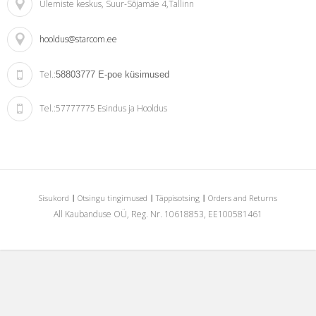
Ülemiste keskus
, Suur-Sõjamäe 4,Tallinn
hooldus@starcom.ee
Tel.:
58803777
E-poe küsimused
Tel.:
57777775 Esindus ja Hooldus
Sisukord
Otsingu tingimused
Täppisotsing
Orders and Returns
All Kaubanduse OÜ, Reg. Nr. 10618853, EE100581461