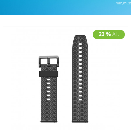
mm,must
23 %
AL.