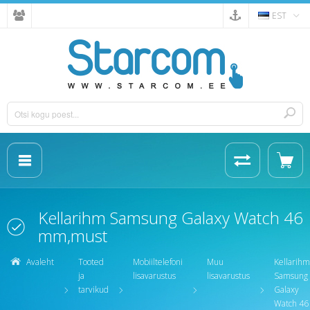
EST
Kellarihm Samsung Galaxy Watch 46
mm,must
Avaleht
Tooted
Mobiiltelefoni
Muu
Kellarihm
ja
lisavarustus
lisavarustus
Samsung
tarvikud
Galaxy
Watch 46