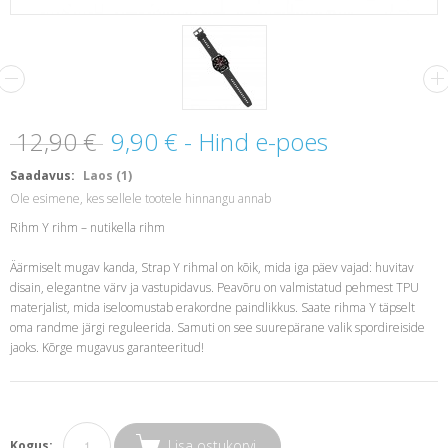
12,90 €
9,90 €
- Hind e-poes
Saadavus:
Laos (1)
Ole esimene, kes sellele tootele hinnangu annab
Rihm Y rihm – nutikella rihm
Äärmiselt mugav kanda, Strap Y rihmal on kõik, mida iga päev vajad: huvitav
disain, elegantne värv ja vastupidavus. Peavõru on valmistatud pehmest TPU
materjalist, mida iseloomustab erakordne paindlikkus. Saate rihma Y täpselt
oma randme järgi reguleerida. Samuti on see suurepärane valik spordireiside
jaoks. Kõrge mugavus garanteeritud!
Lisa ostukorvi
Kogus: