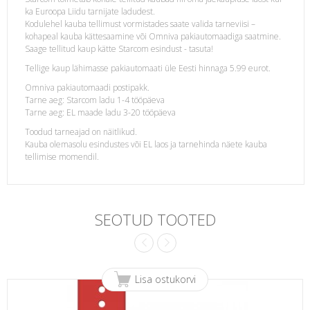
ka Euroopa Liidu tarnijate ladudest.
t
Kodulehel kauba tellimust vormistades saate valida tarneviisi –
kohapeal kauba kättesaamine või Omniva pakiautomaadiga saatmine.
Saage tellitud kaup kätte Starcom esindust - tasuta!
Tellige kaup lähimasse pakiautomaati üle Eesti hinnaga 5.99 eurot.
Omniva pakiautomaadi postipakk.
Tarne aeg: Starcom ladu 1-4 tööpäeva
Tarne aeg: EL maade ladu 3-20 tööpäeva
Toodud tarneajad on näitlikud.
Kauba olemasolu esindustes või EL laos ja tarnehinda näete kauba
tellimise momendil.
SEOTUD TOOTED
Lisa ostukorvi