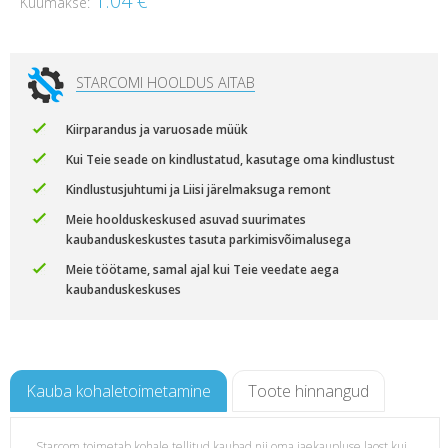
1.04
€
Kuumakse:
STARCOMI HOOLDUS AITAB
Kiirparandus ja varuosade müük
Kui Teie seade on kindlustatud, kasutage oma kindlustust
Kindlustusjuhtumi ja Liisi järelmaksuga remont
Meie hoolduskeskused asuvad suurimates
kaubanduskeskustes tasuta parkimisvõimalusega
Meie töötame, samal ajal kui Teie veedate aega
kaubanduskeskuses
Kauba kohaletoimetamine
Toote hinnangud
Starcom toimetab kohale tellitud kaubad nii oma jaekaupluse laost kui