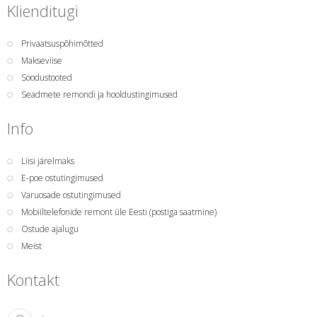
Klienditugi
Privaatsuspõhimõtted
Makseviise
Soodustooted
Seadmete remondi ja hooldustingimused
Info
Liisi järelmaks
E-poe ostutingimused
Varuosade ostutingimused
Mobiiltelefonide remont üle Eesti (postiga saatmine)
Ostude ajalugu
Meist
Kontakt