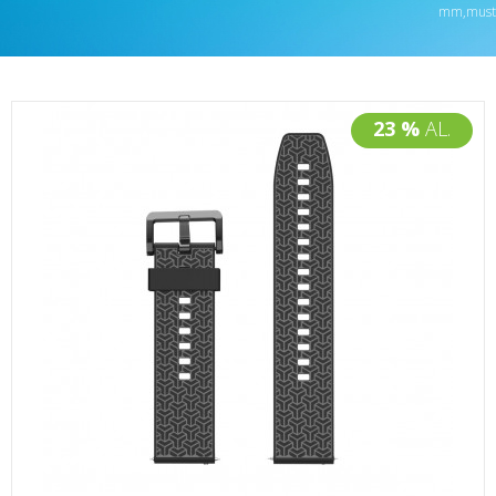
mm,must
23 %
AL.