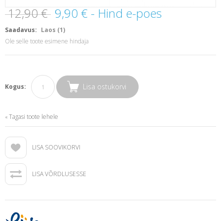
12,90 €
9,90 €
- Hind e-poes
Saadavus:
Laos (1)
Ole selle toote esimene hindaja
Lisa ostukorvi
Kogus:
Tagasi toote lehele
«
LISA SOOVIKORVI
LISA VÕRDLUSESSE