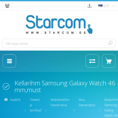
EST
Kellarihm Samsung Galaxy Watch 46
mm,must
Avaleht
Tooted
Mobiiltelefoni
Muu
Kellarihm
ja
lisavarustus
lisavarustus
Samsung
tarvikud
Galaxy
Watch 46