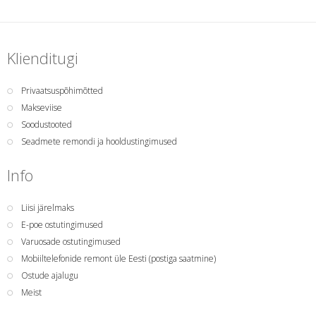
Klienditugi
Privaatsuspõhimõtted
Makseviise
Soodustooted
Seadmete remondi ja hooldustingimused
Info
Liisi järelmaks
E-poe ostutingimused
Varuosade ostutingimused
Mobiiltelefonide remont üle Eesti (postiga saatmine)
Ostude ajalugu
Meist