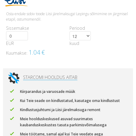
Osta endale sobiv toode Liisi järelmaksuga! Lepingu sõlmimine on järgmisel
etapil, ostumomendil.
Sissemakse
Periood
EUR
kuud
1.04
€
Kuumakse:
STARCOMI HOOLDUS AITAB
Kiirparandus ja varuosade müük
Kui Teie seade on kindlustatud, kasutage oma kindlustust
Kindlustusjuhtumi ja Liisi järelmaksuga remont
Meie hoolduskeskused asuvad suurimates
kaubanduskeskustes tasuta parkimisvõimalusega
Meie töötame, samal ajal kui Teie veedate aega