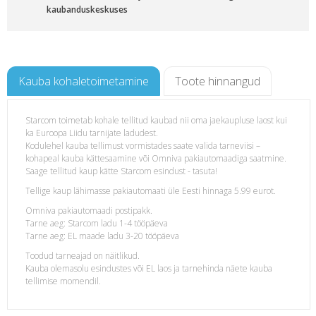
kaubanduskeskuses
Kauba kohaletoimetamine
Toote hinnangud
Starcom toimetab kohale tellitud kaubad nii oma jaekaupluse laost kui
ka Euroopa Liidu tarnijate ladudest.
t
Kodulehel kauba tellimust vormistades saate valida tarneviisi –
kohapeal kauba kättesaamine või Omniva pakiautomaadiga saatmine.
Saage tellitud kaup kätte Starcom esindust - tasuta!
Tellige kaup lähimasse pakiautomaati üle Eesti hinnaga 5.99 eurot.
Omniva pakiautomaadi postipakk.
Tarne aeg: Starcom ladu 1-4 tööpäeva
Tarne aeg: EL maade ladu 3-20 tööpäeva
Toodud tarneajad on näitlikud.
Kauba olemasolu esindustes või EL laos ja tarnehinda näete kauba
tellimise momendil.