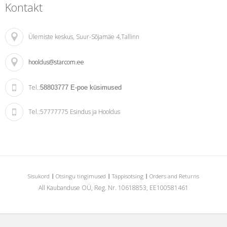
Kontakt
Ülemiste keskus
, Suur-Sõjamäe 4,Tallinn
hooldus@starcom.ee
Tel.:
58803777
E-poe küsimused
Tel.:
57777775 Esindus ja Hooldus
Sisukord
Otsingu tingimused
Täppisotsing
Orders and Returns
All Kaubanduse OÜ, Reg. Nr. 10618853, EE100581461