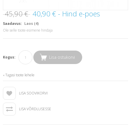
45,90 €
40,90 €
- Hind e-poes
Saadavus:
Laos (4)
Ole selle toote esimene hindaja
Lisa ostukorvi
Kogus:
Tagasi toote lehele
«
LISA SOOVIKORVI
LISA VÕRDLUSESSE