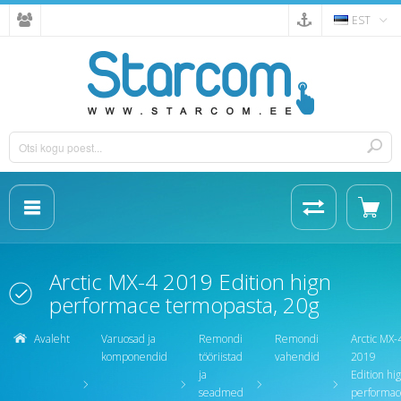
EST
Arctic MX-4 2019 Edition hign
performace termopasta, 20g
Avaleht
Varuosad ja
Remondi
Remondi
Arctic MX-
komponendid
tööriistad
vahendid
2019
ja
Edition hi
seadmed
performac