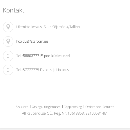
Kontakt
Ülemiste keskus
, Suur-Sõjamäe 4,Tallinn
hooldus@starcom.ee
Tel.:
58803777
E-poe küsimused
Tel.:
57777775 Esindus ja Hooldus
Sisukord
Otsingu tingimused
Täppisotsing
Orders and Returns
All Kaubanduse OÜ, Reg. Nr. 10618853, EE100581461