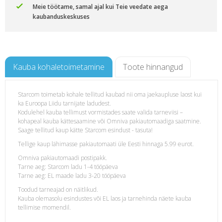
Meie töötame, samal ajal kui Teie veedate aega
kaubanduskeskuses
Kauba kohaletoimetamine
Toote hinnangud
Starcom toimetab kohale tellitud kaubad nii oma jaekaupluse laost kui
ka Euroopa Liidu tarnijate ladudest.
Kodulehel kauba tellimust vormistades saate valida tarneviisi –
kohapeal kauba kättesaamine või Omniva pakiautomaadiga saatmine.
Saage tellitud kaup kätte Starcom esindust - tasuta!
Tellige kaup lähimasse pakiautomaati üle Eesti hinnaga 5.99 eurot.
Omniva pakiautomaadi postipakk.
Tarne aeg: Starcom ladu 1-4 tööpäeva
Tarne aeg: EL maade ladu 3-20 tööpäeva
Toodud tarneajad on näitlikud.
Kauba olemasolu esindustes või EL laos ja tarnehinda näete kauba
tellimise momendil.