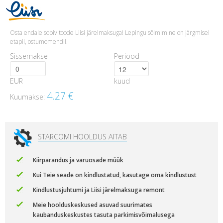
Osta endale sobiv toode Liisi järelmaksuga! Lepingu sõlmimine on järgmisel
etapil, ostumomendil.
Sissemakse
Periood
EUR
kuud
4.27
€
Kuumakse:
STARCOMI HOOLDUS AITAB
Kiirparandus ja varuosade müük
Kui Teie seade on kindlustatud, kasutage oma kindlustust
Kindlustusjuhtumi ja Liisi järelmaksuga remont
Meie hoolduskeskused asuvad suurimates
kaubanduskeskustes tasuta parkimisvõimalusega