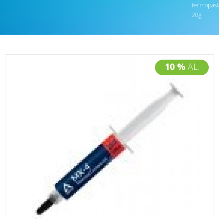
termopast
20g
10 %
AL.