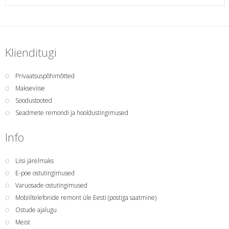
Klienditugi
Privaatsuspõhimõtted
Makseviise
Soodustooted
Seadmete remondi ja hooldustingimused
Info
Liisi järelmaks
E-poe ostutingimused
Varuosade ostutingimused
Mobiiltelefonide remont üle Eesti (postiga saatmine)
Ostude ajalugu
Meist