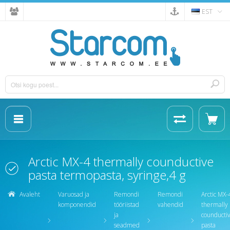
EST
Arctic MX-4 thermally counductive
pasta termopasta, syringe,4 g
Avaleht
Varuosad ja
Remondi
Remondi
Arctic MX-
komponendid
tööriistad
vahendid
thermally
ja
counducti
seadmed
pasta