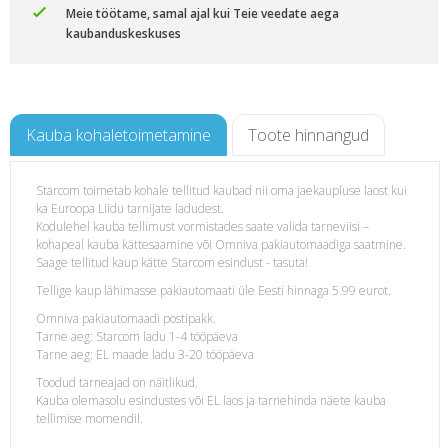
Meie töötame, samal ajal kui Teie veedate aega
kaubanduskeskuses
Kauba kohaletoimetamine
Toote hinnangud
Starcom toimetab kohale tellitud kaubad nii oma jaekaupluse laost kui
ka Euroopa Liidu tarnijate ladudest.
Kodulehel kauba tellimust vormistades saate valida tarneviisi –
kohapeal kauba kättesaamine või Omniva pakiautomaadiga saatmine.
Saage tellitud kaup kätte Starcom esindust - tasuta!
Tellige kaup lähimasse pakiautomaati üle Eesti hinnaga 5.99 eurot.
Omniva pakiautomaadi postipakk.
Tarne aeg: Starcom ladu 1-4 tööpäeva
Tarne aeg: EL maade ladu 3-20 tööpäeva
Toodud tarneajad on näitlikud.
Kauba olemasolu esindustes või EL laos ja tarnehinda näete kauba
tellimise momendil.