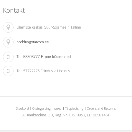
Kontakt
Ülemiste keskus
, Suur-Sõjamäe 4,Tallinn
hooldus@starcom.ee
Tel.:
58803777
E-poe küsimused
Tel.:
57777775 Esindus ja Hooldus
Sisukord
Otsingu tingimused
Täppisotsing
Orders and Returns
All Kaubanduse OÜ, Reg. Nr. 10618853, EE100581461