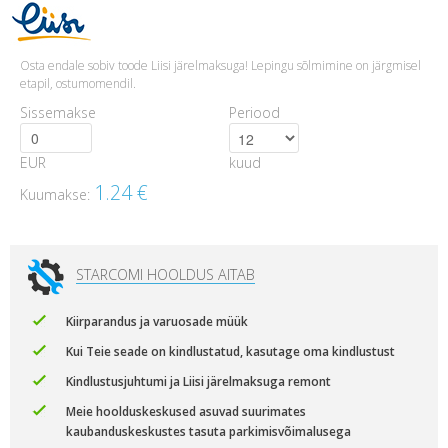
Osta endale sobiv toode Liisi järelmaksuga! Lepingu sõlmimine on järgmisel
etapil, ostumomendil.
Sissemakse
Periood
EUR
kuud
1.24
€
Kuumakse:
STARCOMI HOOLDUS AITAB
Kiirparandus ja varuosade müük
Kui Teie seade on kindlustatud, kasutage oma kindlustust
Kindlustusjuhtumi ja Liisi järelmaksuga remont
Meie hoolduskeskused asuvad suurimates
kaubanduskeskustes tasuta parkimisvõimalusega