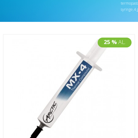
termopast
syringe,4 
25 %
AL.