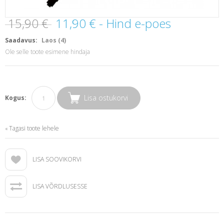
15,90 €
11,90 €
- Hind e-poes
Saadavus:
Laos (4)
Ole selle toote esimene hindaja
Lisa ostukorvi
Kogus:
Tagasi toote lehele
«
LISA SOOVIKORVI
LISA VÕRDLUSESSE