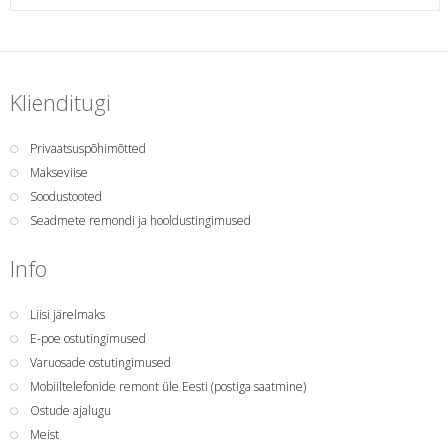
Klienditugi
Privaatsuspõhimõtted
Makseviise
Soodustooted
Seadmete remondi ja hooldustingimused
Info
Liisi järelmaks
E-poe ostutingimused
Varuosade ostutingimused
Mobiiltelefonide remont üle Eesti (postiga saatmine)
Ostude ajalugu
Meist