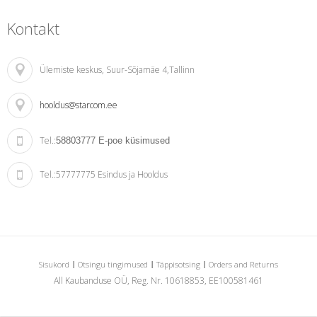
Kontakt
Ülemiste keskus
, Suur-Sõjamäe 4,Tallinn
hooldus@starcom.ee
Tel.:
58803777
E-poe küsimused
Tel.:
57777775 Esindus ja Hooldus
Sisukord
Otsingu tingimused
Täppisotsing
Orders and Returns
All Kaubanduse OÜ, Reg. Nr. 10618853, EE100581461