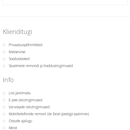
Klienditugi
Privaatsuspõhimõtted
Makseviise
Soodustooted
Seadmete remondi ja hooldustingimused
Info
Liisi järelmaks
E-poe ostutingimused
Varuosade ostutingimused
Mobiiltelefonide remont üle Eesti (postiga saatmine)
Ostude ajalugu
Meist