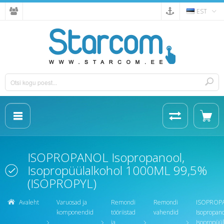
EST
ISOPROPANOL Isopropanool,
Isopropüülalkohol 1000ML 99,5%
(ISOPROPYL)
Avaleht
Varuosad ja
Remondi
Remondi
ISOPROP
komponendid
tööriistad
vahendid
Isopropano
ja
Isopropüül