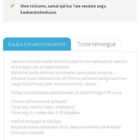
Meie töötame, samal ajal kui Teie veedate aega
kaubanduskeskuses
Kauba kohaletoimetamine
Toote hinnangud
Starcom toimetab kohale tellitud kaubad nii oma jaekaupluse laost kui
ka Euroopa Liidu tarnijate ladudest.
hol
Kodulehel kauba tellimust vormistades saate valida tarneviisi –
kohapeal kauba kättesaamine või Omniva pakiautomaadiga saatmine.
Saage tellitud kaup kätte Starcom esindust - tasuta!
Tellige kaup lähimasse pakiautomaati üle Eesti hinnaga 5.99 eurot.
Omniva pakiautomaadi postipakk.
Tarne aeg: Starcom ladu 1-4 tööpäeva
Tarne aeg: EL maade ladu 3-20 tööpäeva
Toodud tarneajad on näitlikud.
Kauba olemasolu esindustes või EL laos ja tarnehinda näete kauba
tellimise momendil.