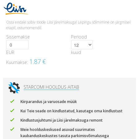
Osta endale sobiv toode Liisi järelmaksuga! Lepingu sõlmimine on järgmisel
etapil, ostumomendil.
Sissemakse
Periood
EUR
kuud
1.87
€
Kuumakse:
STARCOMI HOOLDUS AITAB
Kiirparandus ja varuosade müük
Kui Teie seade on kindlustatud, kasutage oma kindlustust
Kindlustusjuhtumi ja Liisi järelmaksuga remont
Meie hoolduskeskused asuvad suurimates
kaubanduskeskustes tasuta parkimisvõimalusega