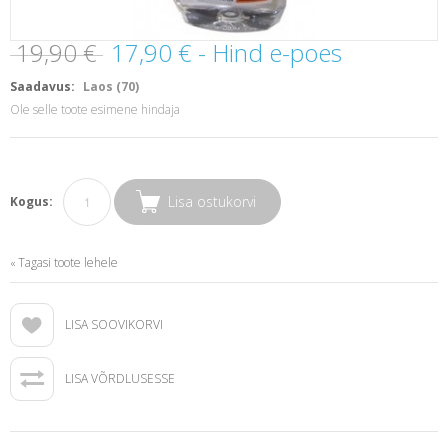
19,90 €
17,90 €
- Hind e-poes
Saadavus:
Laos (70)
Ole selle toote esimene hindaja
Lisa ostukorvi
Kogus:
Tagasi toote lehele
«
LISA SOOVIKORVI
LISA VÕRDLUSESSE