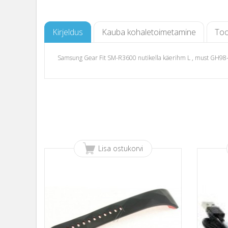
Kirjeldus
Kauba kohaletoimetamine
Too
Samsung Gear Fit SM-R3600 nutikella käerihm L , must GH9
Lisa ostukorvi