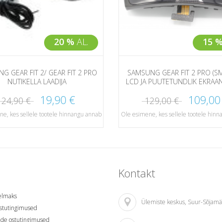
20 %
AL.
15 
G GEAR FIT 2/ GEAR FIT 2 PRO
SAMSUNG GEAR FIT 2 PRO (SM
NUTIKELLA LAADIJA
LCD JA PUUTETUNDLIK EKRAA
19,90 €
109,00
24,90 €
129,00 €
e, kes sellele tootele hinnangu annab
Ole esimene, kes sellele tootele hin
Kontakt
relmaks
Ülemiste keskus
, Suur-Sõjamä
stutingimused
ade ostutingimused