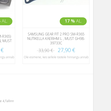
%
AL.
17 %
AL.
SAMSUNG GEAR FIT 2 PRO SM-R365
SAMS
-R365)
NUTIKELLA KÄERIHM L , MUST GH98-
NUTIK
N, MUST
39733C
 €
27,90 €
33,90 €
nangu annab
Ole esimene, kes sellele tootele hinnangu annab
Ole esime
e 4,Tallinn