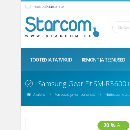
hooldus@starcom.ee
TOOTED JA TARVIKUD
REMONT JA TEENUSED
Samsung Gear Fit SM-R3600 n
Avaleht
Varuosad ja komponendid
Nutiseadmete 
20 %
AL.