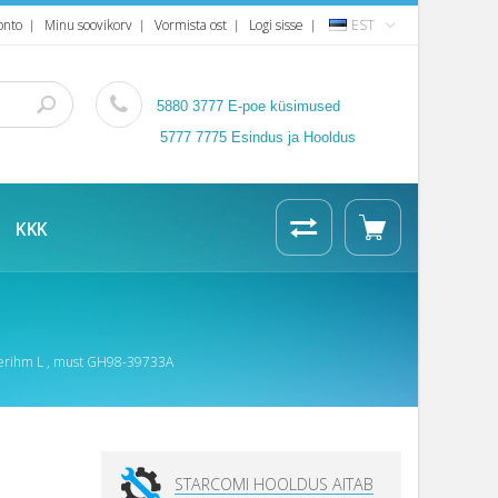
onto
Minu soovikorv
Vormista ost
Logi sisse
EST
5880 3777
E-poe küsimused
5777 7775 Esindus ja Hooldus
KKK
äerihm L , must GH98-39733A
STARCOMI HOOLDUS AITAB