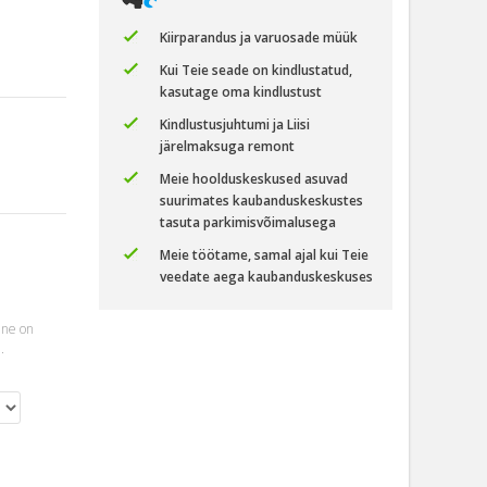
Kiirparandus ja varuosade müük
Kui Teie seade on kindlustatud,
kasutage oma kindlustust
Kindlustusjuhtumi ja Liisi
järelmaksuga remont
Meie hoolduskeskused asuvad
suurimates kaubanduskeskustes
tasuta parkimisvõimalusega
Meie töötame, samal ajal kui Teie
veedate aega kaubanduskeskuses
ine on
.