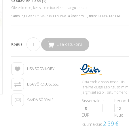
Saadavus:
Laos (2)
Ole esimene, kes sellele tootele hinnangu annab
Samsung Gear Fit SM-R3600 nutikella käerihm L , must GH98-39733A
Lisa ostukorvi
Kogus:
LISA SOOVIKORVI
Osta endale sobiv toode Liisi
LISA VÕRDLUSESSE
järelmaksuga! Lepingu sõlmim
järgmisel etapil, ostumomendil
SAADA SÕBRALE
Sissemakse
Periood
EUR
kuud
2.39
€
Kuumakse: