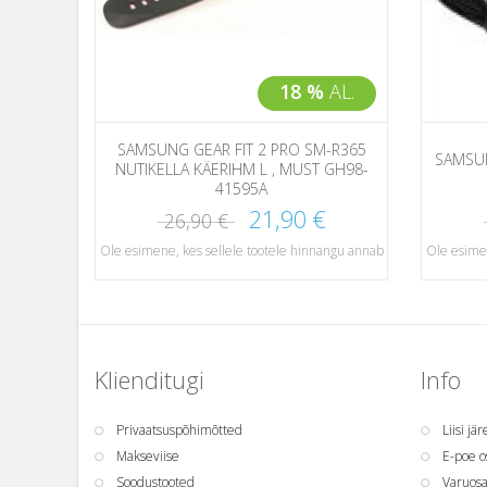
18 %
AL.
SAMSUNG GEAR FIT 2 PRO SM-R365
SAMSUN
NUTIKELLA KÄERIHM L , MUST GH98-
41595A
21,90 €
26,90 €
Ole esimene, kes sellele tootele hinnangu annab
Ole esimen
Klienditugi
Info
Privaatsuspõhimõtted
Liisi jä
Makseviise
E-poe o
Soodustooted
Varuos