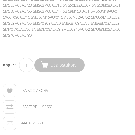
SMS65M08AU/28 SMS63M08AU/12 SMS50E32AU/07 SMS63M08AU/51
SMS68M02AU/55 SMS63M08AU/44 SBI69M15AU/51 SMS63M18AU/01
SX66T090AU/16 SMU68M15AU/01 SMS68M02AU/52 SMU50E15AU/32
SMS63M08AU/55 SMS40E08AU/29 SMS68T08AU/50 SMS68M02AU/28
SMI40M05AU/65 SMS63M08AU/28 SMU50E15AU/52 SMU68M05AU/50
SMS40M02AU/80
Lisa ostukorvi
Kogus:
LISA SOOVIKORVI
LISA VÕRDLUSESSE
SAADA SÕBRALE