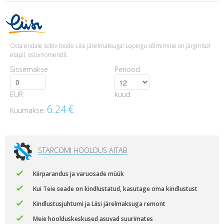
Osta endale sobiv toode Liisi järelmaksuga! Lepingu sõlmimine on järgmisel
etapil, ostumomendil.
Sissemakse
Periood
EUR
kuud
6.24
€
Kuumakse:
STARCOMI HOOLDUS AITAB
Kiirparandus ja varuosade müük
Kui Teie seade on kindlustatud, kasutage oma kindlustust
Kindlustusjuhtumi ja Liisi järelmaksuga remont
Meie hoolduskeskused asuvad suurimates