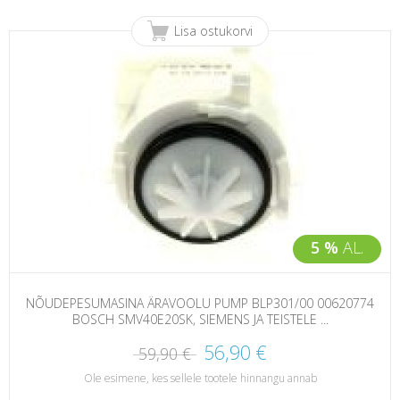
Lisa ostukorvi
5 %
AL.
NÕUDEPESUMASINA ÄRAVOOLU PUMP BLP301/00 00620774
BOSCH SMV40E20SK, SIEMENS JA TEISTELE ...
56,90 €
59,90 €
Ole esimene, kes sellele tootele hinnangu annab