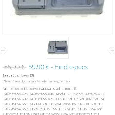
65,90 €
59,90 €
- Hind e-poes
Saadavus:
Laos (3)
Ole esimene, kes sellele tootele hinnangu annab
Palume kontrollida sobivust vastavalt seadme mudelile
SMU69M05AU/28 SMU68M05AU/44 SMS50E12AU/28 SMS40M02AU/73
SMU68M05AU/32 SMU68M05AU/25 SPU53E05AU/07 SMU40M05AU/74
SMU68M05AU/51 SMS68M02AU/50 SMI40M05AU/65 SMS50E32AU/13
SMU68M05AU/52 SMS69T28AU/73 SMU50E65AU/18 SMU50E25AU/01
SMI50E25AU/01 SMS50E12AU/44 SMS50E12AU/32 SMS69T28AU/01