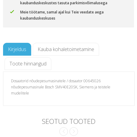
kaubanduskeskustes tasuta parkimisvõimalusega
Meie töötame, samal ajal kui Teie veedate aega
kaubanduskeskuses
Kirjeldus
Kauba kohaletoimetamine
Toote hinnangud
Dosaatorid nõudepesumasinatele / dosaator 00645026
nõudepesumasinale Bosch SMV40E20SK, Siemens ja teistele
mudelitele
emens
SEOTUD TOOTED