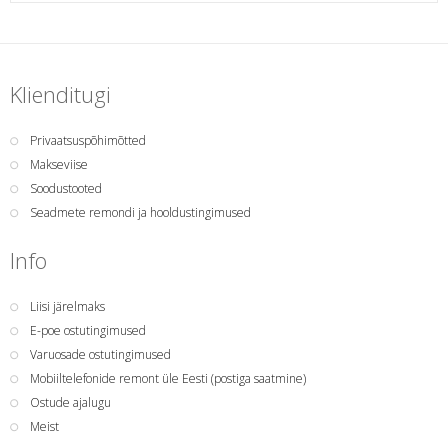
Klienditugi
Privaatsuspõhimõtted
Makseviise
Soodustooted
Seadmete remondi ja hooldustingimused
Info
Liisi järelmaks
E-poe ostutingimused
Varuosade ostutingimused
Mobiiltelefonide remont üle Eesti (postiga saatmine)
Ostude ajalugu
Meist