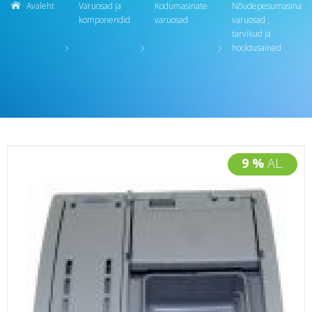
Avaleht
Varuosad ja
Kodumasinate
Nõudepesumasina
komponendid
varuosad
varuosad ,
tarvikud ja
hooldusained
9 %
AL.