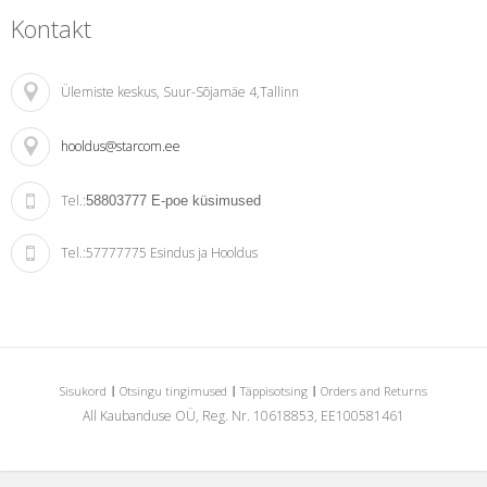
Kontakt
Ülemiste keskus
, Suur-Sõjamäe 4,Tallinn
hooldus@starcom.ee
Tel.:
58803777
E-poe küsimused
Tel.:
57777775 Esindus ja Hooldus
Sisukord
Otsingu tingimused
Täppisotsing
Orders and Returns
All Kaubanduse OÜ, Reg. Nr. 10618853, EE100581461