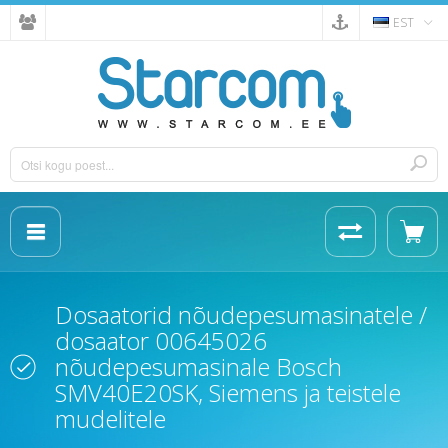
EST
Dosaatorid nõudepesumasinatele /
dosaator 00645026
nõudepesumasinale Bosch
SMV40E20SK, Siemens ja teistele
mudelitele