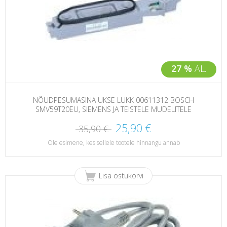
27 %
AL.
NÕUDPESUMASINA UKSE LUKK 00611312 BOSCH
SMV59T20EU, SIEMENS JA TEISTELE MUDELITELE
25,90 €
35,90 €
Ole esimene, kes sellele tootele hinnangu annab
Lisa ostukorvi