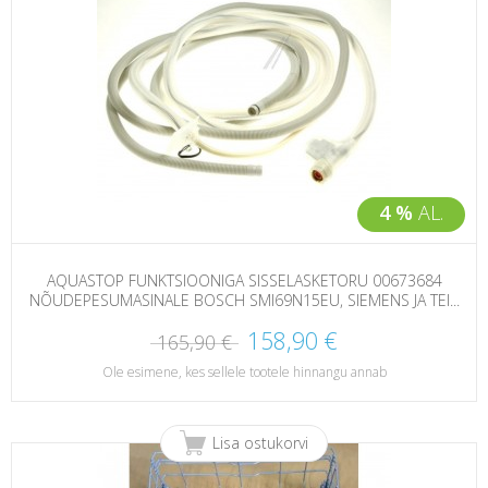
4 %
AL.
AQUASTOP FUNKTSIOONIGA SISSELASKETORU 00673684
NÕUDEPESUMASINALE BOSCH SMI69N15EU, SIEMENS JA TEI...
158,90 €
165,90 €
Ole esimene, kes sellele tootele hinnangu annab
Lisa ostukorvi