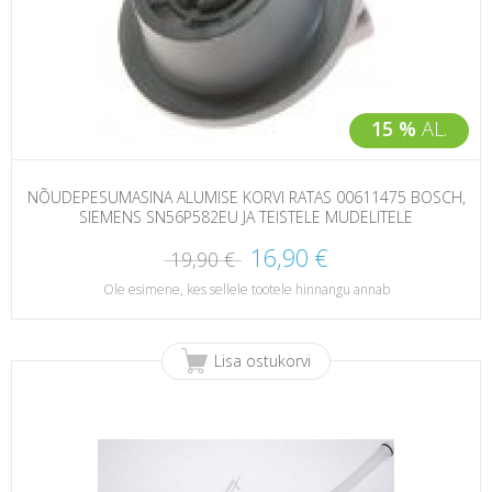
15 %
AL.
NÕUDEPESUMASINA ALUMISE KORVI RATAS 00611475 BOSCH,
SIEMENS SN56P582EU JA TEISTELE MUDELITELE
16,90 €
19,90 €
Ole esimene, kes sellele tootele hinnangu annab
Lisa ostukorvi