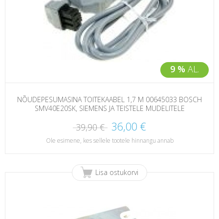
9 %
AL.
NÕUDEPESUMASINA TOITEKAABEL 1,7 M 00645033 BOSCH
SMV40E20SK, SIEMENS JA TEISTELE MUDELITELE
36,00 €
39,90 €
Ole esimene, kes sellele tootele hinnangu annab
Lisa ostukorvi