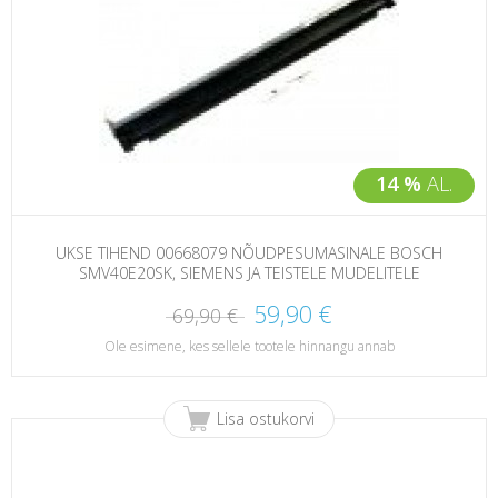
14 %
AL.
UKSE TIHEND 00668079 NÕUDPESUMASINALE BOSCH
SMV40E20SK, SIEMENS JA TEISTELE MUDELITELE
59,90 €
69,90 €
Ole esimene, kes sellele tootele hinnangu annab
Lisa ostukorvi