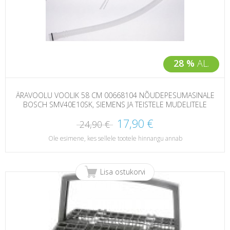
28 %
AL.
ÄRAVOOLU VOOLIK 58 CM 00668104 NÕUDEPESUMASINALE
BOSCH SMV40E10SK, SIEMENS JA TEISTELE MUDELITELE
17,90 €
24,90 €
Ole esimene, kes sellele tootele hinnangu annab
Lisa ostukorvi