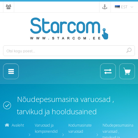
EST
Nõudepesumasina varuosad ,
tarvikud ja hooldusained
Avaleht
Varuosad ja
Kodumasinate
Nõudepesumasina
komponendid
varuosad
varuosad ,
tarvikud ja