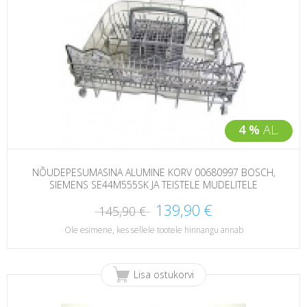
4 %
AL.
NÕUDEPESUMASINA ALUMINE KORV 00680997 BOSCH,
SIEMENS SE44M555SK JA TEISTELE MUDELITELE
139,90 €
145,90 €
Ole esimene, kes sellele tootele hinnangu annab
Lisa ostukorvi