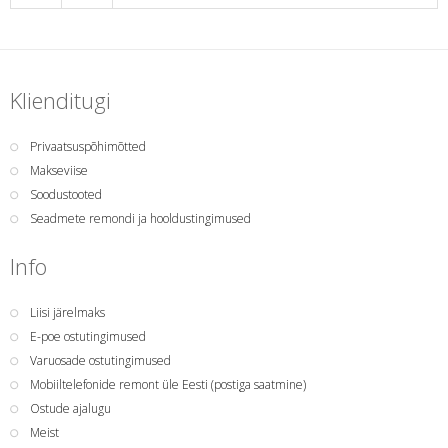
Klienditugi
Privaatsuspõhimõtted
Makseviise
Soodustooted
Seadmete remondi ja hooldustingimused
Info
Liisi järelmaks
E-poe ostutingimused
Varuosade ostutingimused
Mobiiltelefonide remont üle Eesti (postiga saatmine)
Ostude ajalugu
Meist