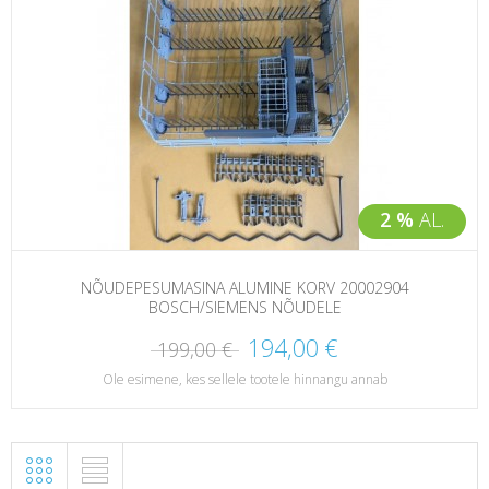
2 %
AL.
NÕUDEPESUMASINA ALUMINE KORV 20002904
BOSCH/SIEMENS NÕUDELE
194,00 €
199,00 €
Ole esimene, kes sellele tootele hinnangu annab