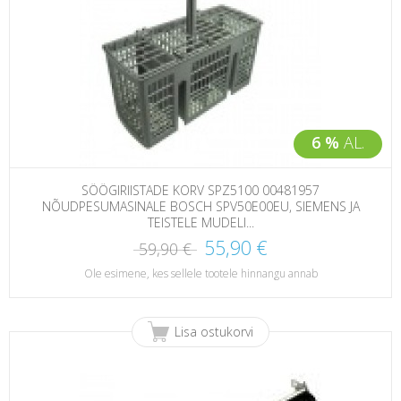
6 %
AL.
SÖÖGIRIISTADE KORV SPZ5100 00481957
NÕUDPESUMASINALE BOSCH SPV50E00EU, SIEMENS JA
TEISTELE MUDELI...
55,90 €
59,90 €
Ole esimene, kes sellele tootele hinnangu annab
Lisa ostukorvi