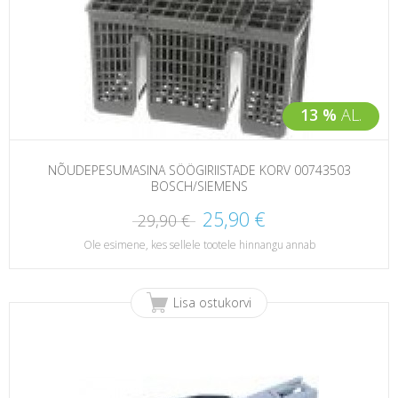
13 %
AL.
NÕUDEPESUMASINA SÖÖGIRIISTADE KORV 00743503
BOSCH/SIEMENS
25,90 €
29,90 €
Ole esimene, kes sellele tootele hinnangu annab
Lisa ostukorvi