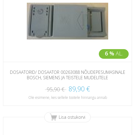
6 %
AL.
DOSAATORID/ DOSAATOR 00263088 NÕUDEPESUMASINALE
BOSCH, SIEMENS JA TEISTELE MUDELITELE
89,90 €
95,90 €
Ole esimene, kes sellele tootele hinnangu annab
Lisa ostukorvi