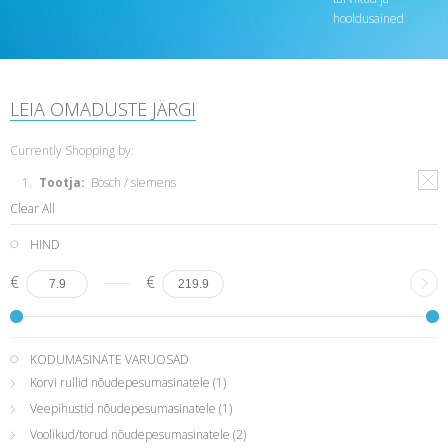
hooldusained
LEIA OMADUSTE JÄRGI
Currently Shopping by:
Tootja:
Bosch / siemens
Clear All
HIND
€
€
KODUMASINATE VARUOSAD
Korvi rullid nõudepesumasinatele
(1)
Veepihustid nõudepesumasinatele
(1)
Voolikud/torud nõudepesumasinatele
(2)