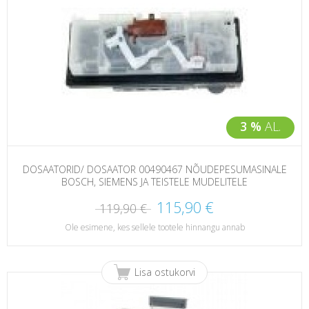
3 %
AL.
DOSAATORID/ DOSAATOR 00490467 NÕUDEPESUMASINALE
BOSCH, SIEMENS JA TEISTELE MUDELITELE
115,90 €
119,90 €
Ole esimene, kes sellele tootele hinnangu annab
Lisa ostukorvi