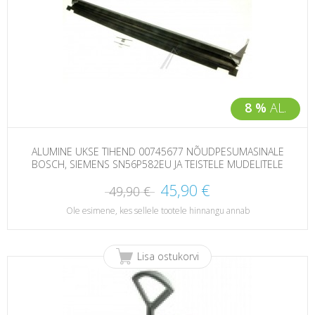
8 %
AL.
ALUMINE UKSE TIHEND 00745677 NÕUDPESUMASINALE
BOSCH, SIEMENS SN56P582EU JA TEISTELE MUDELITELE
45,90 €
49,90 €
Ole esimene, kes sellele tootele hinnangu annab
Lisa ostukorvi