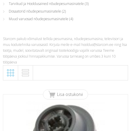
Tarvikud ja Hooldusained nõudepesumasinatele
(3)
Dosaatorid nõudepesumasinatele
(2)
Muud varuosad nõudepesumasinatele
(4)
Starcom pakub võimalust tellida pesumasina, nõudepesumasina, televiisori ja
muu kodutehnika varuosasid. Kirjuta meile e-mail
hooldus@starcom.ee
ning lisa
tootja, mudel, soovitatavalt originaal tootekoodiga vajalik varuosa Teeme
tööpäeva jooksul hinnapakkumise. Varuosa tarneaeg on umbes 3 kuni 10
tööpäeva
Lisa ostukorvi