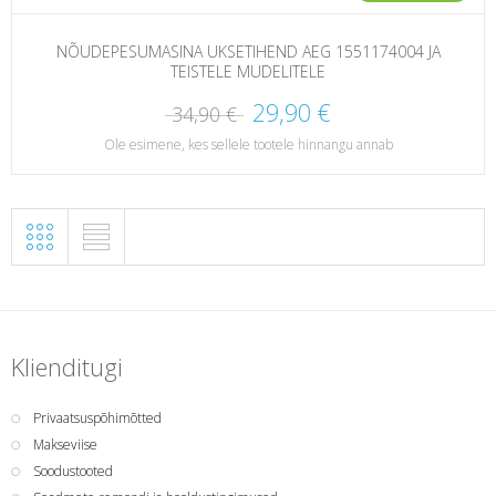
NÕUDEPESUMASINA UKSETIHEND AEG 1551174004 JA
TEISTELE MUDELITELE
29,90 €
34,90 €
Ole esimene, kes sellele tootele hinnangu annab
Klienditugi
Privaatsuspõhimõtted
Makseviise
Soodustooted