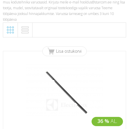
muu kodutehnika varuosasid. Kirjuta meile e-mail
hooldus@starcom.ee
ning lisa
tootja, mudel, soovitatavalt originaal tootekoodiga vajalik varuosa Teeme
tööpäeva jooksul hinnapakkumise. Varuosa tarneaeg on umbes 3 kuni 10
tööpäeva
Lisa ostukorvi
36 %
AL.