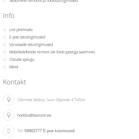
Seadmete remondi ja hooldustingimused
Info
Liisi järelmaks
E-poe ostutingimused
Varuosade ostutingimused
Mobiiltelefonide remont üle Eesti (postiga saatmine)
Ostude ajalugu
Meist
Kontakt
Ülemiste keskus
, Suur-Sõjamäe 4,Tallinn
hooldus@starcom.ee
Tel.:
58803777
E-poe küsimused