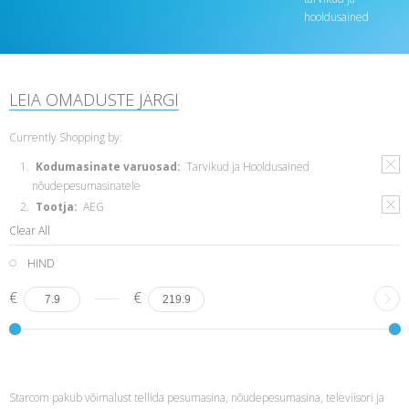
hooldusained
LEIA OMADUSTE JÄRGI
Currently Shopping by:
Kodumasinate varuosad:
Tarvikud ja Hooldusained
nõudepesumasinatele
Tootja:
AEG
Clear All
HIND
€
€
Starcom pakub võimalust tellida pesumasina, nõudepesumasina, televiisori ja