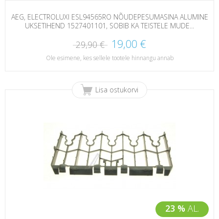
AEG, ELECTROLUXI ESL94565RO NÕUDEPESUMASINA ALUMINE
UKSETIHEND 1527401101, SOBIB KA TEISTELE MUDE...
19,00 €
29,90 €
Ole esimene, kes sellele tootele hinnangu annab
Lisa ostukorvi
23 %
AL.