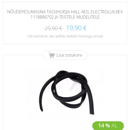
NÕUDEPESUMASINA TASSIHOIDJA HALL AEG, ELECTROLUX,REX
1118886702 JA TEISTELE MUDELITELE
19,90 €
25,90 €
Ole esimene, kes sellele tootele hinnangu annab
Lisa ostukorvi
14 %
AL.