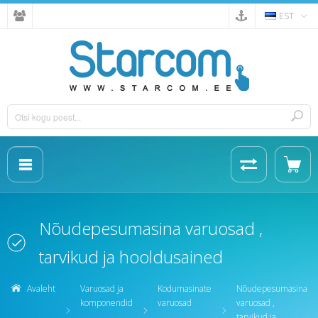
EST
Nõudepesumasina varuosad ,
tarvikud ja hooldusained
Avaleht
Varuosad ja
Kodumasinate
Nõudepesumasina
komponendid
varuosad
varuosad ,
tarvikud ja