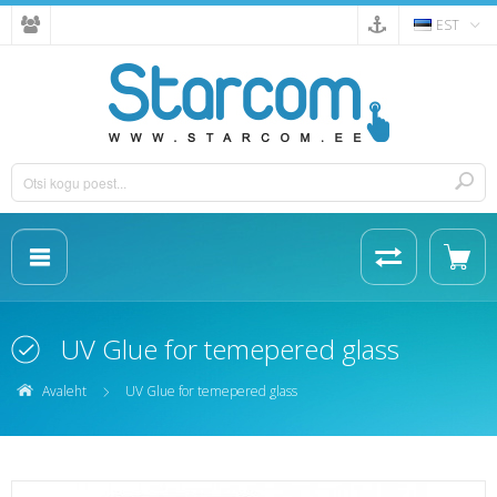
EST
UV Glue for temepered glass
Avaleht
UV Glue for temepered glass