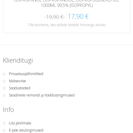
1000ML 99,5% (ISOPROPYL)
17,90 €
19,90 €
Ole esimene, kes sellele tootele hinnangu annab
Klienditugi
Privaatsuspõhimõtted
Makseviise
Soodustooted
Seadmete remondi ja hooldustingimused
Info
Liisi järelmaks
E-poe ostutingimused