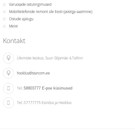
Varuosade ostutingimused
Mobiiltelefonide remont üle Eesti (postiga saatmine)
Ostude ajalugu
Meist
Kontakt
Ülemiste keskus
, Suur-Sõjamäe 4,Tallinn
hooldus@starcom.ee
Tel.:
58803777
E-poe küsimused
Tel.:
57777775 Esindus ja Hooldus