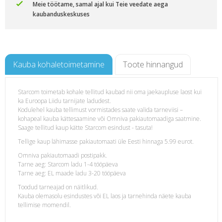
Meie töötame, samal ajal kui Teie veedate aega
kaubanduskeskuses
Kauba kohaletoimetamine
Toote hinnangud
Starcom toimetab kohale tellitud kaubad nii oma jaekaupluse laost kui
ka Euroopa Liidu tarnijate ladudest.
Kodulehel kauba tellimust vormistades saate valida tarneviisi –
kohapeal kauba kättesaamine või Omniva pakiautomaadiga saatmine.
Saage tellitud kaup kätte Starcom esindust - tasuta!
Tellige kaup lähimasse pakiautomaati üle Eesti hinnaga 5.99 eurot.
Omniva pakiautomaadi postipakk.
Tarne aeg: Starcom ladu 1-4 tööpäeva
Tarne aeg: EL maade ladu 3-20 tööpäeva
Toodud tarneajad on näitlikud.
Kauba olemasolu esindustes või EL laos ja tarnehinda näete kauba
tellimise momendil.