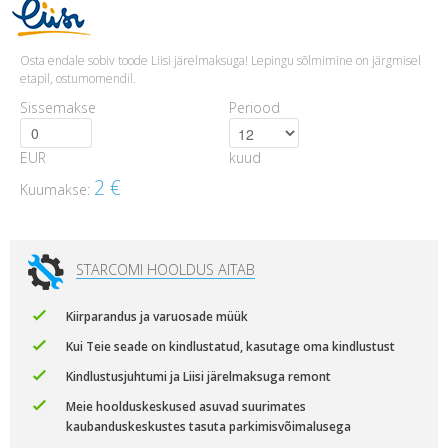
Osta endale sobiv toode Liisi järelmaksuga! Lepingu sõlmimine on järgmisel
etapil, ostumomendil.
Sissemakse
Periood
EUR
kuud
2
€
Kuumakse:
STARCOMI HOOLDUS AITAB
Kiirparandus ja varuosade müük
Kui Teie seade on kindlustatud, kasutage oma kindlustust
Kindlustusjuhtumi ja Liisi järelmaksuga remont
Meie hoolduskeskused asuvad suurimates
kaubanduskeskustes tasuta parkimisvõimalusega