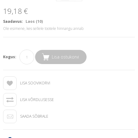
19,18 €
Saadavus:
Laos (10)
Ole esimene, kes sellele tootele hinnangu annab
Lisa ostukorvi
Kogus:
LISA SOOVIKORVI
LISA VÕRDLUSESSE
SAADA SÕBRALE