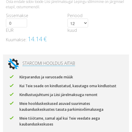
Osta endale sobiv toode Liisi järelmaksuga! Lepingu sõlmimine on järgmisel
etapil, ostumomendil.
Sissemakse
Periood
EUR
kuud
14.14
€
Kuumakse:
STARCOMI HOOLDUS AITAB
Kiirparandus ja varuosade müük
Kui Teie seade on kindlustatud, kasutage oma kindlustust
Kindlustusjuhtumi ja Liisi järelmaksuga remont
Meie hoolduskeskused asuvad suurimates
kaubanduskeskustes tasuta parkimisvõimalusega
Meie töötame, samal ajal kui Teie veedate aega
kaubanduskeskuses