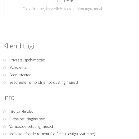
132,19 €
Ole esimene, kes sellele tootele hinnangu annab
Klienditugi
Privaatsuspõhimõtted
Makseviise
Soodustooted
Seadmete remondi ja hooldustingimused
Info
Liisi järelmaks
E-poe ostutingimused
Varuosade ostutingimused
Mobiiltelefonide remont üle Eesti (postiga saatmine)