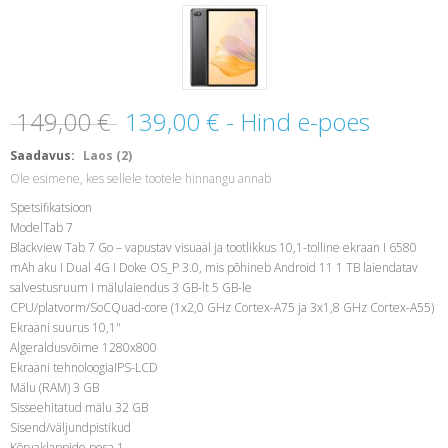
149,00 €
139,00 €
- Hind e-poes
Saadavus:
Laos (2)
Ole esimene, kes sellele tootele hinnangu annab
Spetsifikatsioon
ModelTab 7
Blackview Tab 7 Go – vapustav visuaal ja tootlikkus 10,1-tolline ekraan I 6580
mAh aku I Dual 4G I Doke OS_P 3.0, mis põhineb Android 11 1 TB laiendatav
salvestusruum I mälulaiendus 3 GB-lt 5 GB-le
CPU/platvorm/SoCQuad-core (1x2,0 GHz Cortex-A75 ja 3x1,8 GHz Cortex-A55)
Ekraani suurus 10,1"
Algeraldusvõime 1280x800
Ekraani tehnoloogiaIPS-LCD
Mälu (RAM) 3 GB
Sisseehitatud mälu 32 GB
Sisend/väljundpistikud
Kõrvaklappide pesa 1