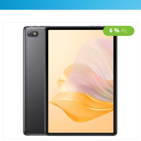
6 %
AL.