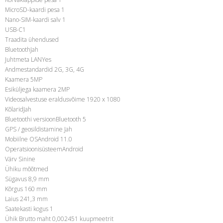
MicroSD-kaardi pesa 1
Nano-SIM-kaardi salv 1
USB-C1
Traadita ühendused
BluetoothJah
Juhtmeta LANYes
Andmestandardid 2G, 3G, 4G
Kaamera 5MP
Esiküljega kaamera 2MP
Videosalvestuse eraldusvõime 1920 x 1080
KõlaridJah
Bluetoothi versioonBluetooth 5
GPS / geosildistamine Jah
Mobiilne OSAndroid 11.0
OperatsioonisüsteemAndroid
Värv Sinine
Ühiku mõõtmed
Sügavus 8,9 mm
Kõrgus 160 mm
Laius 241,3 mm
Saatekasti kogus 1
Ühik Brutto maht 0,002451 kuupmeetrit