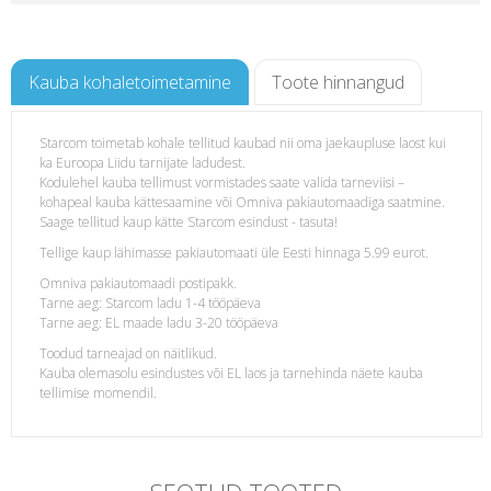
Kauba kohaletoimetamine
Toote hinnangud
Starcom toimetab kohale tellitud kaubad nii oma jaekaupluse laost kui
ka Euroopa Liidu tarnijate ladudest.
i
Kodulehel kauba tellimust vormistades saate valida tarneviisi –
kohapeal kauba kättesaamine või Omniva pakiautomaadiga saatmine.
Saage tellitud kaup kätte Starcom esindust - tasuta!
Tellige kaup lähimasse pakiautomaati üle Eesti hinnaga 5.99 eurot.
Omniva pakiautomaadi postipakk.
Tarne aeg: Starcom ladu 1-4 tööpäeva
Tarne aeg: EL maade ladu 3-20 tööpäeva
Toodud tarneajad on näitlikud.
Kauba olemasolu esindustes või EL laos ja tarnehinda näete kauba
tellimise momendil.