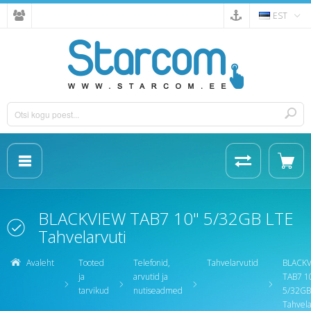
EST
BLACKVIEW TAB7 10" 5/32GB LTE
Tahvelarvuti
Avaleht
Tooted
Telefonid,
Tahvelarvutid
BLACK
ja
arvutid ja
TAB7 1
tarvikud
nutiseadmed
5/32GB
Tahvela