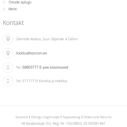
Ostude ajalugu
Meist
Kontakt
Ülemiste keskus
, Suur-Sõjamäe 4,Tallinn
hooldus@starcom.ee
Tel.:
58803777
E-poe küsimused
Tel.:
57777775 Esindus ja Hooldus
Sisukord
Otsingu tingimused
Täppisotsing
Orders and Returns
All Kaubanduse OÜ, Reg. Nr. 10618853, EE100581461