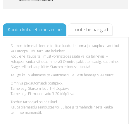
Kauba kohaletoimetamine
Toote hinnangud
Starcom toimetab kohale tellitud kaubad nii oma jaekaupluse laost kui
ka Euroopa Liidu tarnijate ladudest.
Kodulehel kauba tellimust vormistades saate valida tarneviisi –
kohapeal kauba kättesaamine või Omniva pakiautomaadiga saatmine.
Saage tellitud kaup kätte Starcom esindust - tasuta!
Tellige kaup lähimasse pakiautomaati üle Eesti hinnaga 5.99 eurot.
Omniva pakiautomaadi postipakk.
Tarne aeg: Starcom ladu 1-4 tööpäeva
Tarne aeg: EL maade ladu 3-20 tööpäeva
Toodud tarneajad on näitlikud.
Kauba olemasolu esindustes või EL laos ja tarnehinda näete kauba
tellimise momendil.