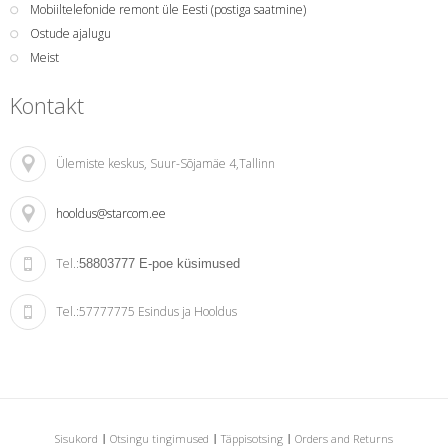
Mobiiltelefonide remont üle Eesti (postiga saatmine)
Ostude ajalugu
Meist
Kontakt
Ülemiste keskus
, Suur-Sõjamäe 4,Tallinn
hooldus@starcom.ee
Tel.:
58803777
E-poe küsimused
Tel.:
57777775 Esindus ja Hooldus
Sisukord
Otsingu tingimused
Täppisotsing
Orders and Returns