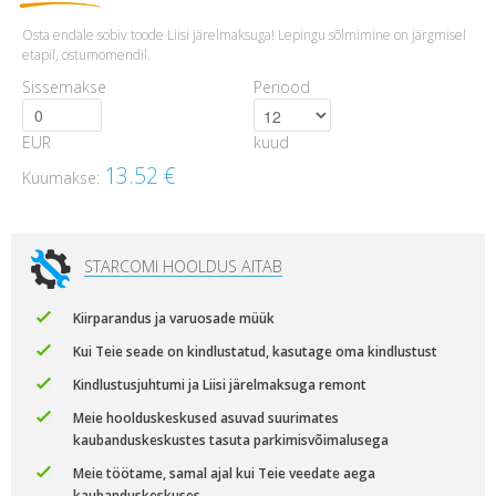
Osta endale sobiv toode Liisi järelmaksuga! Lepingu sõlmimine on järgmisel
etapil, ostumomendil.
Sissemakse
Periood
EUR
kuud
13.52
€
Kuumakse:
STARCOMI HOOLDUS AITAB
Kiirparandus ja varuosade müük
Kui Teie seade on kindlustatud, kasutage oma kindlustust
Kindlustusjuhtumi ja Liisi järelmaksuga remont
Meie hoolduskeskused asuvad suurimates
kaubanduskeskustes tasuta parkimisvõimalusega
Meie töötame, samal ajal kui Teie veedate aega
kaubanduskeskuses