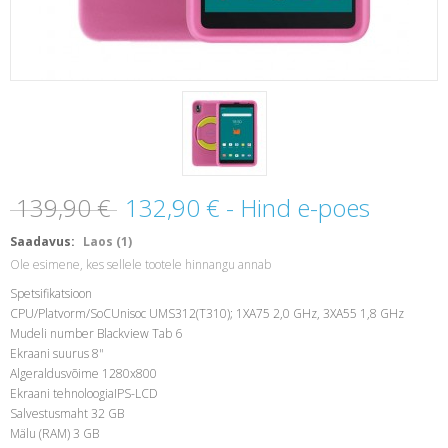
139,90 €
132,90 €
- Hind e-poes
Saadavus:
Laos (1)
Ole esimene, kes sellele tootele hinnangu annab
Spetsifikatsioon
CPU/Platvorm/SoCUnisoc UMS312(T310); 1XA75 2,0 GHz, 3XA55 1,8 GHz
Mudeli number Blackview Tab 6
Ekraani suurus 8"
Algeraldusvõime 1280x800
Ekraani tehnoloogiaIPS-LCD
Salvestusmaht 32 GB
Mälu (RAM) 3 GB