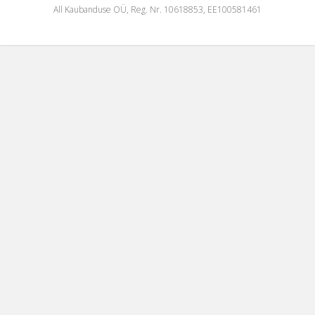
All Kaubanduse OÜ, Reg. Nr. 10618853, EE100581461
TELLI KODUTEHNIKA VARUOSAD