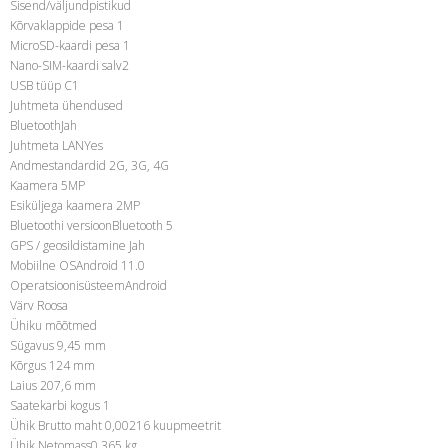
Sisend/väljundpistikud
Kõrvaklappide pesa 1
MicroSD-kaardi pesa 1
Nano-SIM-kaardi salv2
USB tüüp C1
Juhtmeta ühendused
BluetoothJah
Juhtmeta LANYes
Andmestandardid 2G, 3G, 4G
Kaamera 5MP
Esiküljega kaamera 2MP
Bluetoothi versioonBluetooth 5
GPS / geosildistamine Jah
Mobiilne OSAndroid 11.0
OperatsioonisüsteemAndroid
Värv Roosa
Ühiku mõõtmed
Sügavus 9,45 mm
Kõrgus 124 mm
Laius 207,6 mm
Saatekarbi kogus 1
Ühik Brutto maht 0,00216 kuupmeetrit
Ühik Netomass0,365 kg