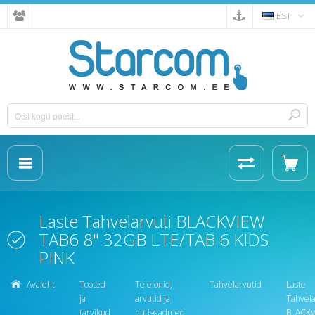
EST
Laste Tahvelarvuti BLACKVIEW
TAB6 8" 32GB LTE/TAB 6 KIDS
PINK
Avaleht
Tooted
Telefonid,
Tahvelarvutid
Laste
ja
arvutid ja
Tahvela
tarvikud
nutiseadmed
BLACK