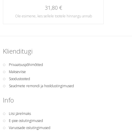
31,80 €
Ole esimene, kes sellele tootele hinnangu annab
Klienditugi
Privaatsuspõhimõtted
Makseviise
Soodustooted
Seadmete remondi ja hooldustingimused
Info
Liisi järelmaks
E-poe ostutingimused
Varuosade ostutingimused