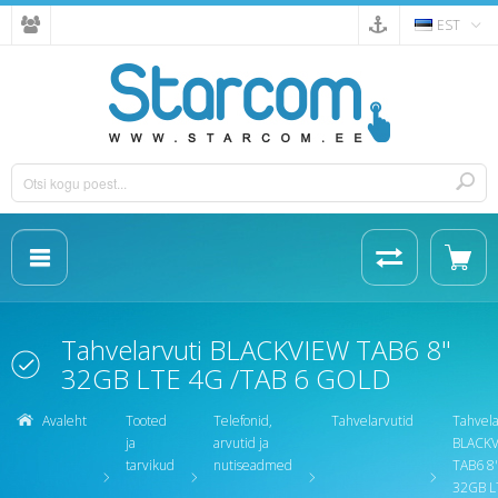
EST
Tahvelarvuti BLACKVIEW TAB6 8"
32GB LTE 4G /TAB 6 GOLD
Avaleht
Tooted
Telefonid,
Tahvelarvutid
Tahvela
ja
arvutid ja
BLACK
tarvikud
nutiseadmed
TAB6 8
32GB L