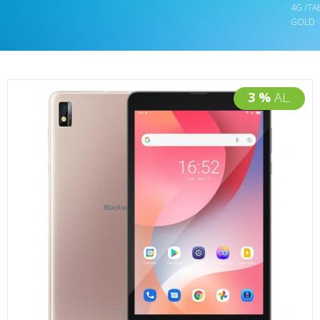
4G /TA
GOLD
3 %
AL.