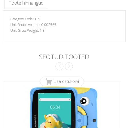
Toote hinnangud
Category Code: TPC
Unit Brutto Volume: 0.002565
G /TAB
Unit Gross Weight: 1.3
SEOTUD TOOTED
Lisa ostukorvi