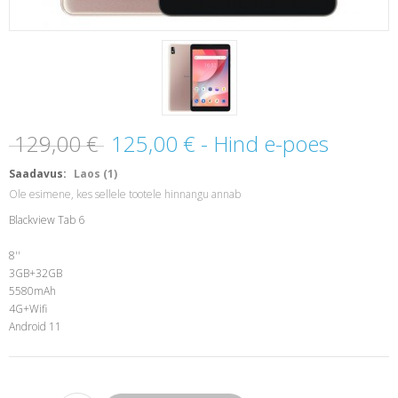
129,00 €
125,00 €
- Hind e-poes
Saadavus:
Laos (1)
Ole esimene, kes sellele tootele hinnangu annab
Blackview Tab 6
8''
3GB+32GB
5580mAh
4G+Wifi
Android 11