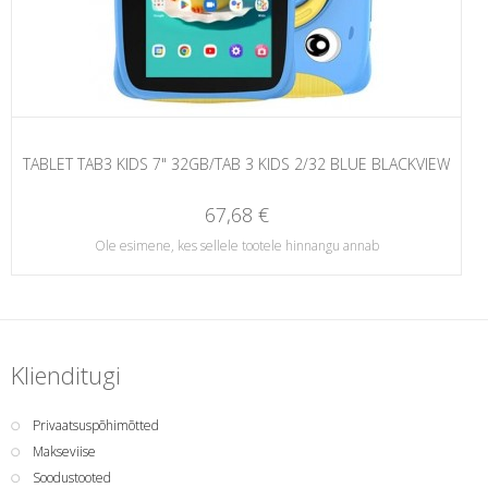
TABLET TAB3 KIDS 7" 32GB/TAB 3 KIDS 2/32 BLUE BLACKVIEW
67,68 €
Ole esimene, kes sellele tootele hinnangu annab
Klienditugi
Privaatsuspõhimõtted
Makseviise
Soodustooted