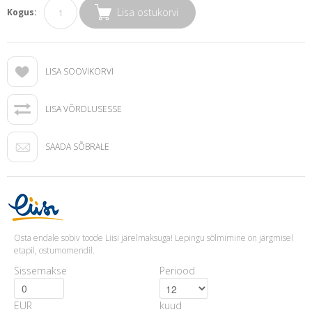
Lisa ostukorvi
Kogus:
LISA SOOVIKORVI
LISA VÕRDLUSESSE
SAADA SÕBRALE
Osta endale sobiv toode Liisi järelmaksuga! Lepingu sõlmimine on järgmisel
etapil, ostumomendil.
Sissemakse
Periood
EUR
kuud