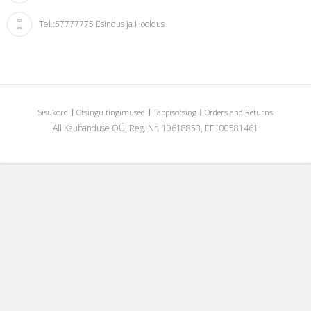
Tel.:
57777775 Esindus ja Hooldus
Sisukord
Otsingu tingimused
Täppisotsing
Orders and Returns
All Kaubanduse OÜ, Reg. Nr. 10618853, EE100581461