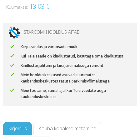
13.03
€
Kuumakse:
STARCOMI HOOLDUS AITAB
Kiirparandus ja varuosade müük
Kui Teie seade on kindlustatud, kasutage oma kindlustust
Kindlustusjuhtumi ja Liisi järelmaksuga remont
Meie hoolduskeskused asuvad suurimates
kaubanduskeskustes tasuta parkimisvõimalusega
Meie töötame, samal ajal kui Teie veedate aega
kaubanduskeskuses
Kirjeldus
Kauba kohaletoimetamine