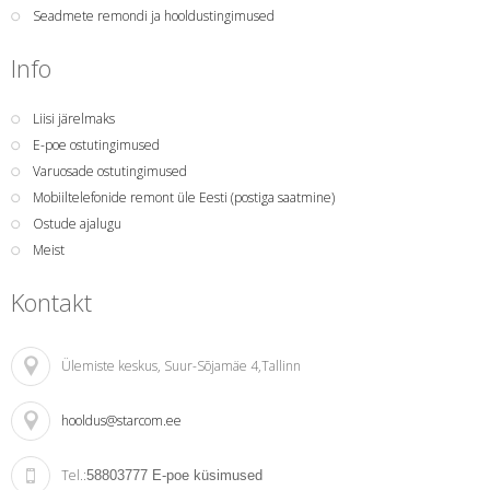
Seadmete remondi ja hooldustingimused
Info
Liisi järelmaks
E-poe ostutingimused
Varuosade ostutingimused
Mobiiltelefonide remont üle Eesti (postiga saatmine)
Ostude ajalugu
Meist
Kontakt
Ülemiste keskus
, Suur-Sõjamäe 4,Tallinn
hooldus@starcom.ee
Tel.:
58803777
E-poe küsimused