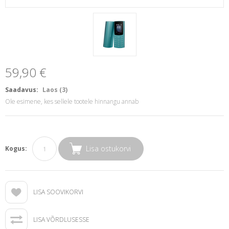
59,90 €
Saadavus:
Laos (3)
Ole esimene, kes sellele tootele hinnangu annab
Lisa ostukorvi
Kogus:
LISA SOOVIKORVI
LISA VÕRDLUSESSE