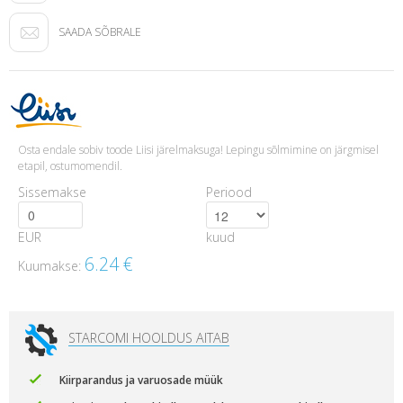
SAADA SÕBRALE
Osta endale sobiv toode Liisi järelmaksuga! Lepingu sõlmimine on järgmisel
etapil, ostumomendil.
Sissemakse
Periood
EUR
kuud
6.24
€
Kuumakse:
STARCOMI HOOLDUS AITAB
Kiirparandus ja varuosade müük