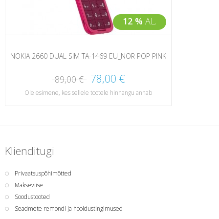
12 %
AL.
NOKIA 2660 DUAL SIM TA-1469 EU_NOR POP PINK
78,00 €
89,00 €
Ole esimene, kes sellele tootele hinnangu annab
Klienditugi
Privaatsuspõhimõtted
Makseviise
Soodustooted
Seadmete remondi ja hooldustingimused