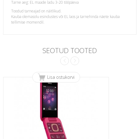
Tarne aeg: EL maade ladu 3-20 tööpäeva
Toodud tarneajad on näitlikud.
Kauba olemasolu esindustes või EL laos ja tarnehinda näete kauba
tellimise momendil.
SEOTUD TOOTED
Lisa ostukorvi