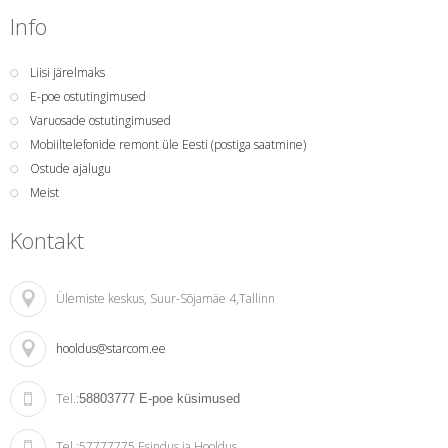
Info
Liisi järelmaks
E-poe ostutingimused
Varuosade ostutingimused
Mobiiltelefonide remont üle Eesti (postiga saatmine)
Ostude ajalugu
Meist
Kontakt
Ülemiste keskus
, Suur-Sõjamäe 4,Tallinn
hooldus@starcom.ee
Tel.:
58803777
E-poe küsimused
Tel.:
57777775 Esindus ja Hooldus