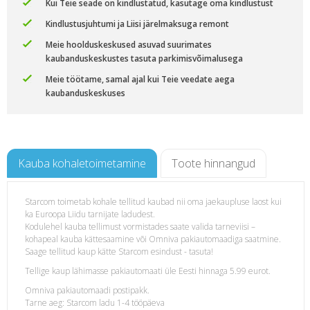
Kui Teie seade on kindlustatud, kasutage oma kindlustust
Kindlustusjuhtumi ja Liisi järelmaksuga remont
Meie hoolduskeskused asuvad suurimates
kaubanduskeskustes tasuta parkimisvõimalusega
Meie töötame, samal ajal kui Teie veedate aega
kaubanduskeskuses
Kauba kohaletoimetamine
Toote hinnangud
Starcom toimetab kohale tellitud kaubad nii oma jaekaupluse laost kui
ka Euroopa Liidu tarnijate ladudest.
Kodulehel kauba tellimust vormistades saate valida tarneviisi –
kohapeal kauba kättesaamine või Omniva pakiautomaadiga saatmine.
Saage tellitud kaup kätte Starcom esindust - tasuta!
Tellige kaup lähimasse pakiautomaati üle Eesti hinnaga 5.99 eurot.
Omniva pakiautomaadi postipakk.
Tarne aeg: Starcom ladu 1-4 tööpäeva