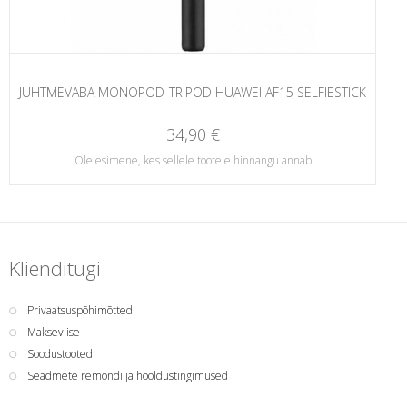
JUHTMEVABA MONOPOD-TRIPOD HUAWEI AF15 SELFIESTICK
34,90 €
Ole esimene, kes sellele tootele hinnangu annab
Klienditugi
Privaatsuspõhimõtted
Makseviise
Soodustooted
Seadmete remondi ja hooldustingimused