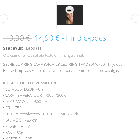
19,90 €
14,90 €
- Hind e-poes
Saadavus:
Laos (1)
Ole esimene, kes sellele tootele hinnangu annab
SELFIE CLIP RING LAMP 8,4CM 28 LED RING TRAOSW46799 - kirjeldus
Rõngaslamp taasesitab suurepäraselt värve ja simuleerib päevavalgust.
KÕIGE OLULISED PARAMEETRID:
• VÕIMSUSTEGORI - 0,9
• VÄRVITEMPERATUUR - 7000-7500K
• LAMPI VOOLU - >300mA
• CRI – 75Ra
• LED - mittevahetatav LED 2835 SMD x 28tk
• LÄBIMÕÕT - 8,4cm
• PINGE - DC 5V
• KAAL - 33g
• MATERJAL - ABS