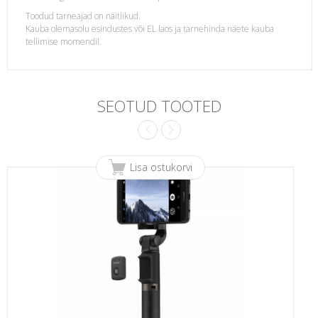
Toodud tarneajad on näitlikud.
Kauba olemasolu esindustes või EL laos ja tarnehinda näete kauba
tellimise momendil.
SEOTUD TOOTED
Lisa ostukorvi