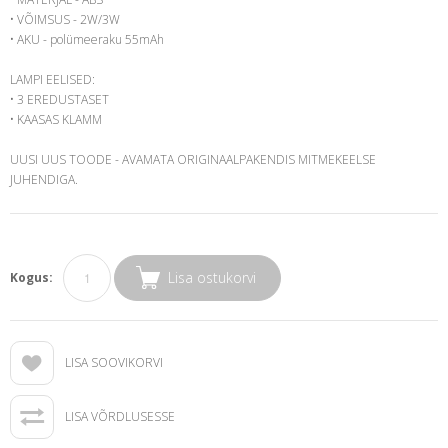
• VÕIMSUS - 2W/3W
• AKU - polümeeraku 55mAh
LAMPI EELISED:
• 3 EREDUSTASET
• KAASAS KLAMM
UUSI UUS TOODE - AVAMATA ORIGINAALPAKENDIS MITMEKEELSE
JUHENDIGA.
Lisa ostukorvi
Kogus:
LISA SOOVIKORVI
LISA VÕRDLUSESSE