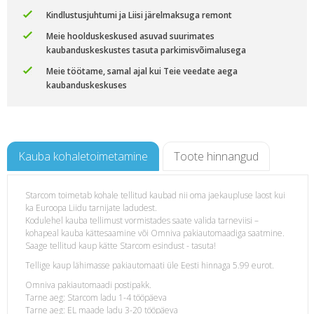
Kindlustusjuhtumi ja Liisi järelmaksuga remont
Meie hoolduskeskused asuvad suurimates
kaubanduskeskustes tasuta parkimisvõimalusega
Meie töötame, samal ajal kui Teie veedate aega
kaubanduskeskuses
Kauba kohaletoimetamine
Toote hinnangud
Starcom toimetab kohale tellitud kaubad nii oma jaekaupluse laost kui
ka Euroopa Liidu tarnijate ladudest.
Kodulehel kauba tellimust vormistades saate valida tarneviisi –
kohapeal kauba kättesaamine või Omniva pakiautomaadiga saatmine.
Saage tellitud kaup kätte Starcom esindust - tasuta!
Tellige kaup lähimasse pakiautomaati üle Eesti hinnaga 5.99 eurot.
Omniva pakiautomaadi postipakk.
Tarne aeg: Starcom ladu 1-4 tööpäeva
Tarne aeg: EL maade ladu 3-20 tööpäeva