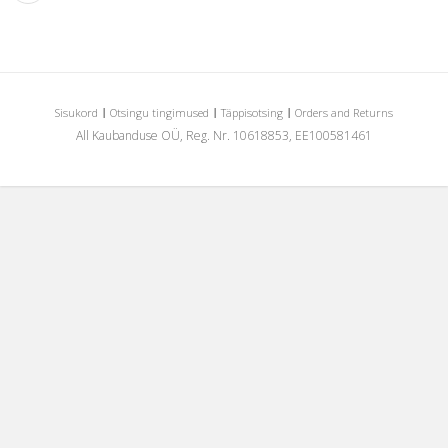
Sisukord
Otsingu tingimused
Täppisotsing
Orders and Returns
All Kaubanduse OÜ, Reg. Nr. 10618853, EE100581461