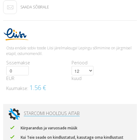
SAADA SÕBRALE
Osta endale sobiv toode Liisi järelmaksuga! Lepingu sõlmimine on järgmisel
etapil, ostumomendil.
Sissemakse
Periood
EUR
kuud
1.56
€
Kuumakse:
STARCOMI HOOLDUS AITAB
Kiirparandus ja varuosade müük
Kui Teie seade on kindlustatud, kasutage oma kindlustust