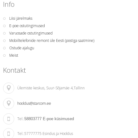
Info
Liisi järelmaks
E-poe ostutingimused
Varuosade ostutingimused
Mobiiltelefonide remont üle Eesti (postiga saatmine)
Ostude ajalugu
Meist
Kontakt
Ülemiste keskus
, Suur-Sõjamäe 4,Tallinn
hooldus@starcom.ee
Tel.:
58803777
E-poe küsimused
Tel.:
57777775 Esindus ja Hooldus