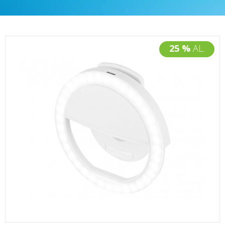
25 %
AL.