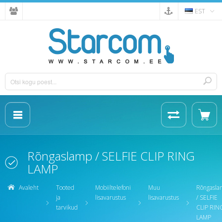
EST
Rõngaslamp / SELFIE CLIP RING
LAMP
Avaleht
Tooted
Mobiiltelefoni
Muu
Rõngasla
ja
lisavarustus
lisavarustus
/ SELFIE
tarvikud
CLIP RIN
LAMP