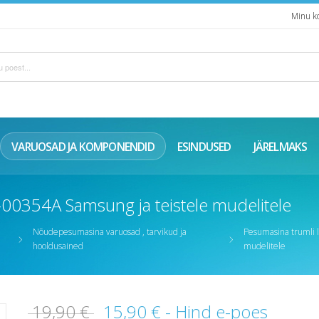
Minu k
VARUOSAD JA KOMPONENDID
ESINDUSED
JÄRELMAKS
00354A Samsung ja teistele mudelitele
Nõudepesumasina varuosad , tarvikud ja
Pesumasina trumli 
hooldusained
mudelitele
19,90 €
15,90 €
- Hind e-poes