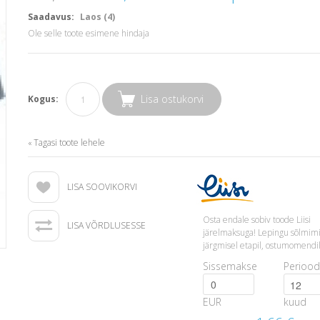
Saadavus:
Laos (4)
Ole selle toote esimene hindaja
Lisa ostukorvi
Kogus:
Tagasi toote lehele
«
LISA SOOVIKORVI
Osta endale sobiv toode Liisi
LISA VÕRDLUSESSE
järelmaksuga! Lepingu sõlmim
järgmisel etapil, ostumomendil
Sissemakse
Periood
EUR
kuud