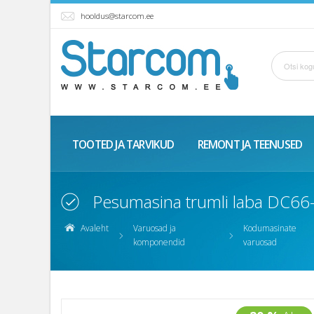
hooldus@starcom.ee
TOOTED JA TARVIKUD
REMONT JA TEENUSED
Pesumasina trumli laba DC66-
Avaleht
Varuosad ja
Kodumasinate
komponendid
varuosad