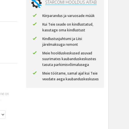
STARCOMI HOOLDUS AITAB
Kiirparandus ja varuosade müük
Kui Teie seade on kindlustatud,
kasutage oma kindlustust
Kindlustusjuhtumi ja Liisi
järelmaksuga remont
Meie hoolduskeskused asuvad
suurimates kaubanduskeskustes
tasuta parkimisvõimalusega
Meie töötame, samal ajal kui Teie
veedate aega kaubanduskeskuses
ine on
.