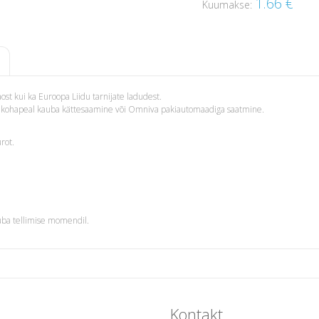
1.66
€
Kuumakse:
st kui ka Euroopa Liidu tarnijate ladudest.
i – kohapeal kauba kättesaamine või Omniva pakiautomaadiga saatmine.
rot.
uba tellimise momendil.
Kontakt