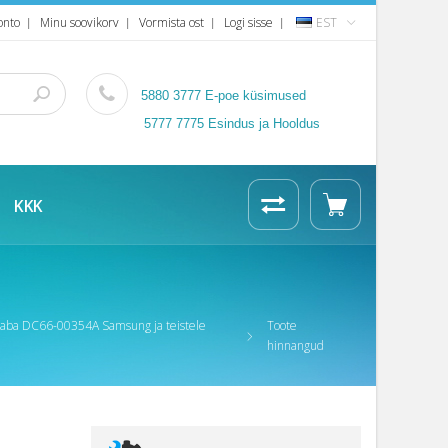
onto
Minu soovikorv
Vormista ost
Logi sisse
EST
5880 3777
E-poe küsimused
5777 7775 Esindus ja Hooldus
KKK
laba DC66-00354A Samsung ja teistele
Toote
hinnangud