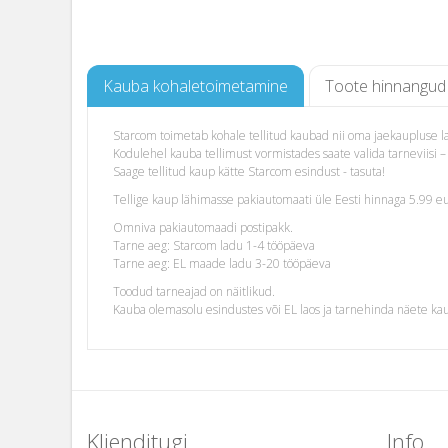
Kauba kohaletoimetamine
Toote hinnangud
Starcom toimetab kohale tellitud kaubad nii oma jaekaupluse lao
Kodulehel kauba tellimust vormistades saate valida tarneviis
Saage tellitud kaup kätte Starcom esindust - tasuta!
Tellige kaup lähimasse pakiautomaati üle Eesti hinnaga 5.99 eu
Omniva pakiautomaadi postipakk.
Tarne aeg: Starcom ladu 1-4 tööpäeva
Tarne aeg: EL maade ladu 3-20 tööpäeva
Toodud tarneajad on näitlikud.
Kauba olemasolu esindustes või EL laos ja tarnehinda näete ka
Klienditugi
Info