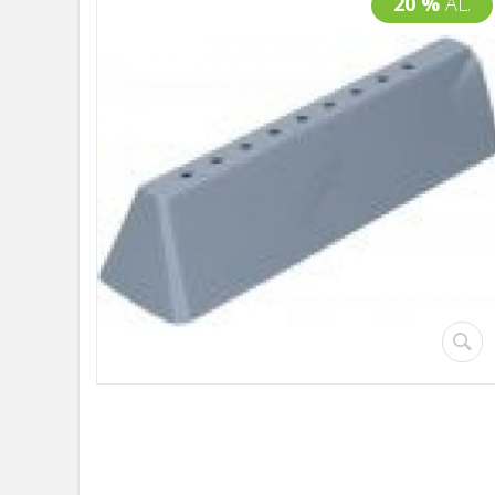
20 %
AL.