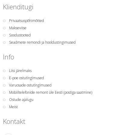
Klienditugi
Privaatsuspõhimõtted
Makseviise
Soodustooted
Seadmete remondi ja hooldustingimused
Info
Liisi järelmaks
E-poe ostutingimused
Varuosade ostutingimused
Mobiiltelefonide remont üle Eesti (postiga saatmine)
Ostude ajalugu
Meist
Kontakt