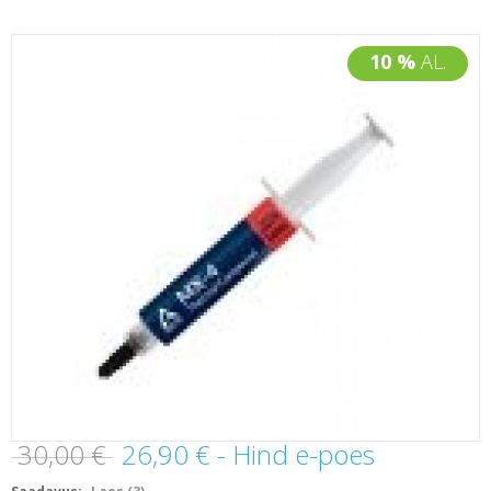
10 %
AL.
30,00 €
26,90 €
- Hind e-poes