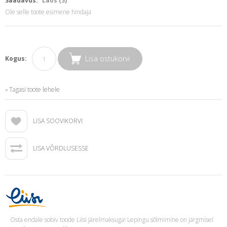
Saadavus:
Laos (3)
Ole selle toote esimene hindaja
Lisa ostukorvi
Kogus:
Tagasi toote lehele
«
LISA SOOVIKORVI
LISA VÕRDLUSESSE
Osta endale sobiv toode Liisi järelmaksuga! Lepingu sõlmimine on järgmisel