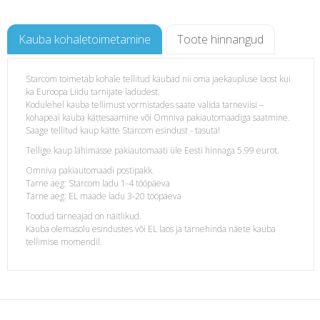
Kauba kohaletoimetamine
Toote hinnangud
Starcom toimetab kohale tellitud kaubad nii oma jaekaupluse laost kui
ka Euroopa Liidu tarnijate ladudest.
Kodulehel kauba tellimust vormistades saate valida tarneviisi –
kohapeal kauba kättesaamine või Omniva pakiautomaadiga saatmine.
Saage tellitud kaup kätte Starcom esindust - tasuta!
Tellige kaup lähimasse pakiautomaati üle Eesti hinnaga 5.99 eurot.
Omniva pakiautomaadi postipakk.
Tarne aeg: Starcom ladu 1-4 tööpäeva
Tarne aeg: EL maade ladu 3-20 tööpäeva
Toodud tarneajad on näitlikud.
Kauba olemasolu esindustes või EL laos ja tarnehinda näete kauba
tellimise momendil.