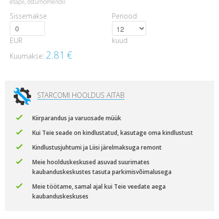
etapil, ostumomendil.
Sissemakse
Periood
EUR
kuud
2.81
€
Kuumakse:
STARCOMI HOOLDUS AITAB
Kiirparandus ja varuosade müük
Kui Teie seade on kindlustatud, kasutage oma kindlustust
Kindlustusjuhtumi ja Liisi järelmaksuga remont
Meie hoolduskeskused asuvad suurimates
kaubanduskeskustes tasuta parkimisvõimalusega
Meie töötame, samal ajal kui Teie veedate aega
kaubanduskeskuses