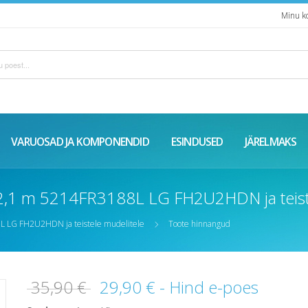
Minu k
VARUOSAD JA KOMPONENDID
ESINDUSED
JÄRELMAKS
k 2,1 m 5214FR3188L LG FH2U2HDN ja teist
8L LG FH2U2HDN ja teistele mudelitele
Toote hinnangud
35,90 €
29,90 €
- Hind e-poes