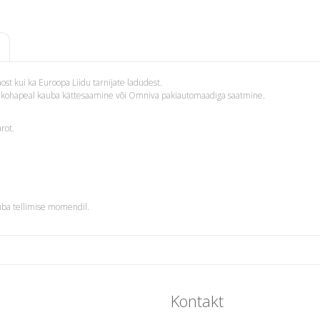
st kui ka Euroopa Liidu tarnijate ladudest.
i – kohapeal kauba kättesaamine või Omniva pakiautomaadiga saatmine.
rot.
uba tellimise momendil.
Kontakt