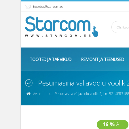
hooldus@starcom.ee
TOOTED JA TARVIKUD
REMONT JA TEENUSED
Pesumasina väljavoolu vooli
Avaleht
Pesumasina väljavoolu voolik 2,1 m 5214FR318
16 %
AL.