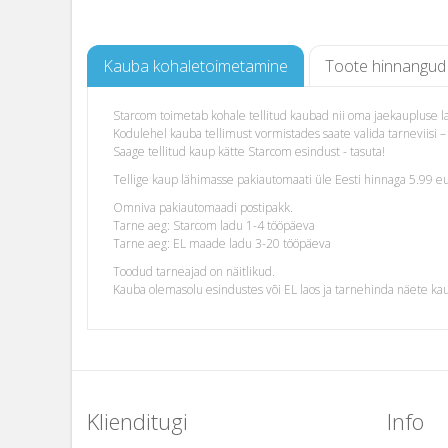
Kauba kohaletoimetamine
Toote hinnangud
Starcom toimetab kohale tellitud kaubad nii oma jaekaupluse lao
Kodulehel kauba tellimust vormistades saate valida tarneviis
Saage tellitud kaup kätte Starcom esindust - tasuta!
Tellige kaup lähimasse pakiautomaati üle Eesti hinnaga 5.99 eu
Omniva pakiautomaadi postipakk.
Tarne aeg: Starcom ladu 1-4 tööpäeva
Tarne aeg: EL maade ladu 3-20 tööpäeva
Toodud tarneajad on näitlikud.
Kauba olemasolu esindustes või EL laos ja tarnehinda näete ka
Klienditugi
Info