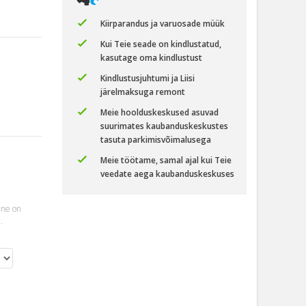
Kiirparandus ja varuosade müük
Kui Teie seade on kindlustatud,
kasutage oma kindlustust
Kindlustusjuhtumi ja Liisi
järelmaksuga remont
Meie hoolduskeskused asuvad
suurimates kaubanduskeskustes
tasuta parkimisvõimalusega
Meie töötame, samal ajal kui Teie
veedate aega kaubanduskeskuses
ine on
.