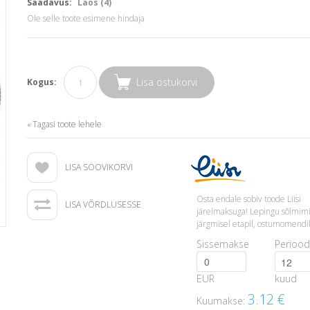
Saadavus:
Laos (4)
Ole selle toote esimene hindaja
Lisa ostukorvi
Kogus:
Tagasi toote lehele
«
LISA SOOVIKORVI
Osta endale sobiv toode Liisi
LISA VÕRDLUSESSE
järelmaksuga! Lepingu sõlmim
järgmisel etapil, ostumomendil
Sissemakse
Periood
EUR
kuud
3.12
€
Kuumakse: