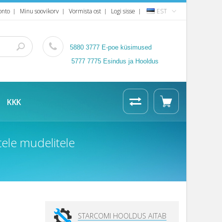
onto
Minu soovikorv
Vormista ost
Logi sisse
EST
5880 3777
E-poe küsimused
5777 7775 Esindus ja Hooldus
KKK
ele mudelitele
STARCOMI HOOLDUS AITAB