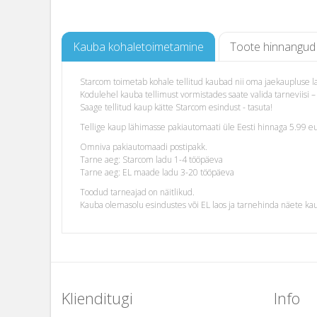
Kauba kohaletoimetamine
Toote hinnangud
Starcom toimetab kohale tellitud kaubad nii oma jaekaupluse lao
Kodulehel kauba tellimust vormistades saate valida tarneviis
Saage tellitud kaup kätte Starcom esindust - tasuta!
Tellige kaup lähimasse pakiautomaati üle Eesti hinnaga 5.99 eu
Omniva pakiautomaadi postipakk.
Tarne aeg: Starcom ladu 1-4 tööpäeva
Tarne aeg: EL maade ladu 3-20 tööpäeva
Toodud tarneajad on näitlikud.
Kauba olemasolu esindustes või EL laos ja tarnehinda näete ka
Klienditugi
Info