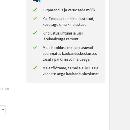
Kiirparandus ja varuosade müük
Kui Teie seade on kindlustatud,
kasutage oma kindlustust
Kindlustusjuhtumi ja Liisi
järelmaksuga remont
Meie hoolduskeskused asuvad
suurimates kaubanduskeskustes
tasuta parkimisvõimalusega
Meie töötame, samal ajal kui Teie
veedate aega kaubanduskeskuses
ine on
.