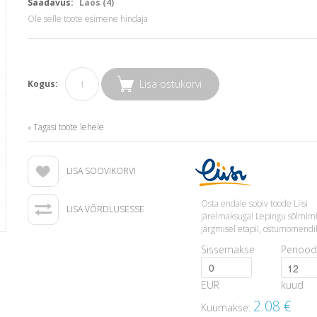
Saadavus:
Laos (4)
Ole selle toote esimene hindaja
Lisa ostukorvi
Kogus:
Tagasi toote lehele
«
LISA SOOVIKORVI
Osta endale sobiv toode Liisi
LISA VÕRDLUSESSE
järelmaksuga! Lepingu sõlmim
järgmisel etapil, ostumomendil
Sissemakse
Periood
EUR
kuud
2.08
€
Kuumakse: