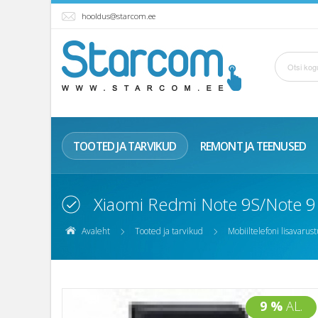
hooldus@starcom.ee
TOOTED JA TARVIKUD
REMONT JA TEENUSED
Xiaomi Redmi Note 9S/Note 9 
Avaleht
Tooted ja tarvikud
Mobiiltelefoni lisavarust
9 %
AL.