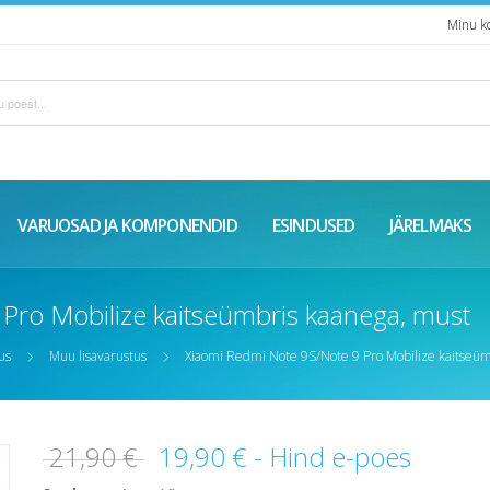
Minu k
VARUOSAD JA KOMPONENDID
ESINDUSED
JÄRELMAKS
Pro Mobilize kaitseümbris kaanega, must
us
Muu lisavarustus
Xiaomi Redmi Note 9S/Note 9 Pro Mobilize kaitseüm
21,90 €
19,90 €
- Hind e-poes