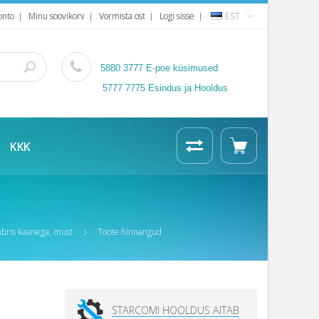
onto
Minu soovikorv
Vormista ost
Logi sisse
EST
5880 3777
E-poe küsimused
5777 7775 Esindus ja Hooldus
KKK
bris kaanega, must
Toote hinnangud
STARCOMI HOOLDUS AITAB