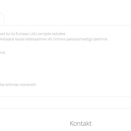
st kui ka Euroopa Liidu tarnijate ladudest.
i – kohapeal kauba kättesaamine või Omniva pakiautomaadiga saatmine.
rot.
uba tellimise momendil.
Kontakt