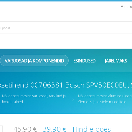
Minu k
VARUOSAD JA KOMPONENDID
ESINDUSED
JÄRELMAKS
etihend 00706381 Bosch SPV50E00EU, Sie
Nõudepesumasina varuosad , tarvikud ja
Nõudepesumasina alumine ukset
hooldusained
Siemens ja teistele mudelitele
45,90 €
39,90 €
- Hind e-poes