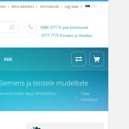
onto
Minu soovikorv
Vormista ost
Logi sisse
EST
5880 3777
E-poe küsimused
5777 7775 Esindus ja Hooldus
KKK
mens ja teistele mudelitele
ihend 00706381 Bosch SPV50E00EU,
Toote
hinnangud