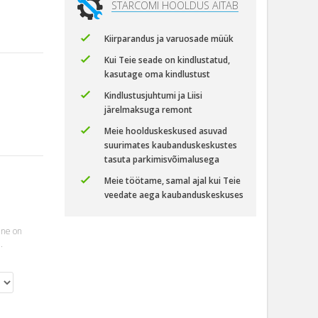
STARCOMI HOOLDUS AITAB
Kiirparandus ja varuosade müük
Kui Teie seade on kindlustatud,
kasutage oma kindlustust
Kindlustusjuhtumi ja Liisi
järelmaksuga remont
Meie hoolduskeskused asuvad
suurimates kaubanduskeskustes
tasuta parkimisvõimalusega
Meie töötame, samal ajal kui Teie
veedate aega kaubanduskeskuses
ine on
.