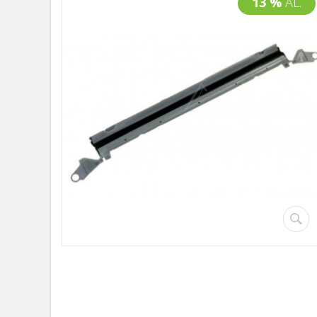
13 %
AL.