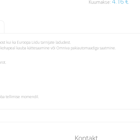
4.16
€
Kuumakse:
st kui ka Euroopa Liidu tarnijate ladudest.
i – kohapeal kauba kättesaamine või Omniva pakiautomaadiga saatmine.
rot.
uba tellimise momendil.
Kontakt