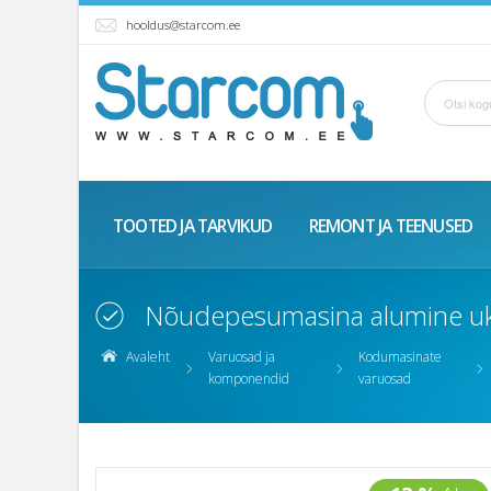
hooldus@starcom.ee
TOOTED JA TARVIKUD
REMONT JA TEENUSED
Nõudepesumasina alumine uks
Avaleht
Varuosad ja
Kodumasinate
komponendid
varuosad