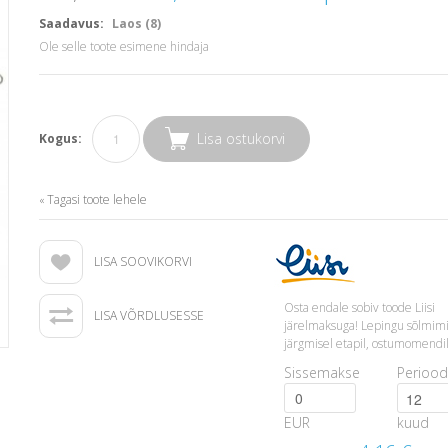
Saadavus:
Laos (8)
Ole selle toote esimene hindaja
Lisa ostukorvi
Kogus:
Tagasi toote lehele
«
LISA SOOVIKORVI
Osta endale sobiv toode Liisi
LISA VÕRDLUSESSE
järelmaksuga! Lepingu sõlmim
järgmisel etapil, ostumomendil
Sissemakse
Periood
EUR
kuud