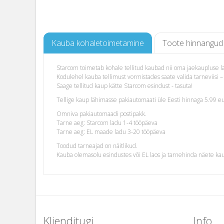
Kauba kohaletoimetamine
Toote hinnangud
Starcom toimetab kohale tellitud kaubad nii oma jaekaupluse lao
Kodulehel kauba tellimust vormistades saate valida tarneviis
Saage tellitud kaup kätte Starcom esindust - tasuta!
Tellige kaup lähimasse pakiautomaati üle Eesti hinnaga 5.99 eu
Omniva pakiautomaadi postipakk.
Tarne aeg: Starcom ladu 1-4 tööpäeva
Tarne aeg: EL maade ladu 3-20 tööpäeva
Toodud tarneajad on näitlikud.
Kauba olemasolu esindustes või EL laos ja tarnehinda näete ka
Klienditugi
Info