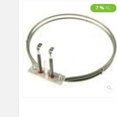
7 %
AL.