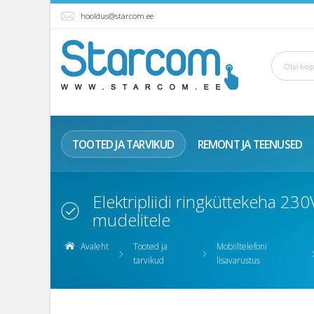
hooldus@starcom.ee
TOOTED JA TARVIKUD
REMONT JA TEENUSED
Elektripliidi ringküttekeha 
mudelitele
Avaleht
Tooted ja
Mobiiltelefoni
tarvikud
lisavarustus