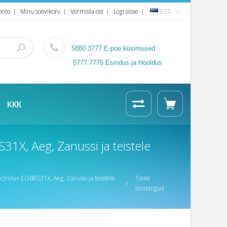
onto
Minu soovikorv
Vormista ost
Logi sisse
EST
5880 3777
E-poe küsimused
5777 7775 Esindus ja Hooldus
KKK
1X, Aeg, Zanussi ja teistele
trolux EOB8S31X, Aeg, Zanussi ja teistele
Toote
hinnangud