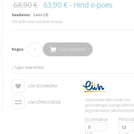
68,90 €
63,90 €
- Hind e-poes
Saadavus:
Laos (3)
Ole selle toote esimene hindaja
Lisa ostukorvi
Kogus:
Tagasi toote lehele
«
LISA SOOVIKORVI
Osta endale sobiv toode Liisi
LISA VÕRDLUSESSE
järelmaksuga! Lepingu sõlmim
järgmisel etapil, ostumomendil
Sissemakse
Periood