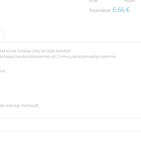
EUR
kuud
6.66
€
Kuumakse:
st kui ka Euroopa Liidu tarnijate ladudest.
i – kohapeal kauba kättesaamine või Omniva pakiautomaadiga saatmine.
rot.
uba tellimise momendil.