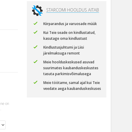
STARCOMI HOOLDUS AITAB
Kiirparandus ja varuosade müük
Kui Teie seade on kindlustatud,
kasutage oma kindlustust
Kindlustusjuhtumi ja Liisi
järelmaksuga remont
Meie hoolduskeskused asuvad
suurimates kaubanduskeskustes
tasuta parkimisvõimalusega
Meie töötame, samal ajal kui Teie
veedate aega kaubanduskeskuses
ine on
.