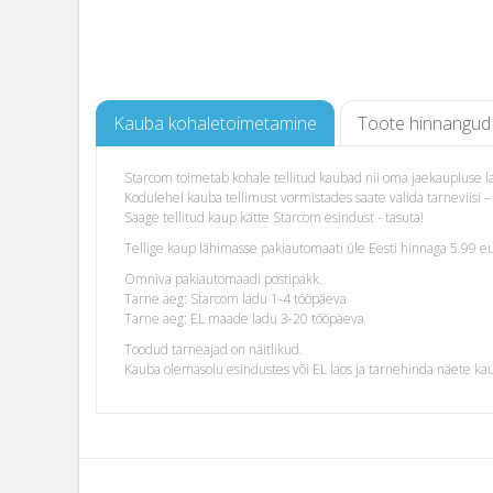
Kauba kohaletoimetamine
Toote hinnangud
Starcom toimetab kohale tellitud kaubad nii oma jaekaupluse lao
Kodulehel kauba tellimust vormistades saate valida tarneviis
Saage tellitud kaup kätte Starcom esindust - tasuta!
Tellige kaup lähimasse pakiautomaati üle Eesti hinnaga 5.99 eu
Omniva pakiautomaadi postipakk.
Tarne aeg: Starcom ladu 1-4 tööpäeva
Tarne aeg: EL maade ladu 3-20 tööpäeva
Toodud tarneajad on näitlikud.
Kauba olemasolu esindustes või EL laos ja tarnehinda näete ka