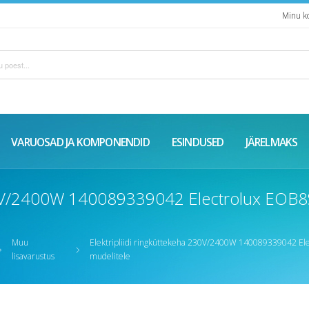
Minu k
VARUOSAD JA KOMPONENDID
ESINDUSED
JÄRELMAKS
230V/2400W 140089339042 Electrolux EOB8S3
Muu
Elektripliidi ringküttekeha 230V/2400W 140089339042 Elec
lisavarustus
mudelitele