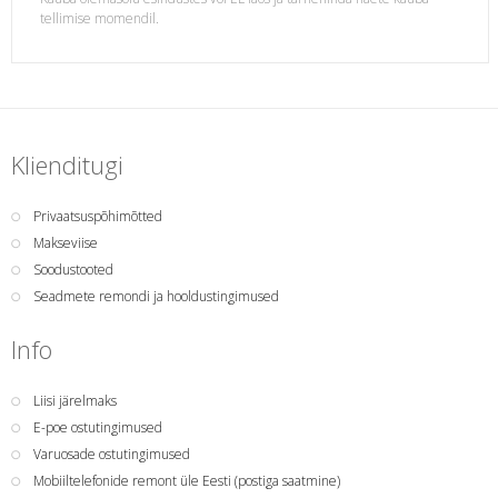
tellimise momendil.
Klienditugi
Privaatsuspõhimõtted
Makseviise
Soodustooted
Seadmete remondi ja hooldustingimused
Info
Liisi järelmaks
E-poe ostutingimused
Varuosade ostutingimused
Mobiiltelefonide remont üle Eesti (postiga saatmine)