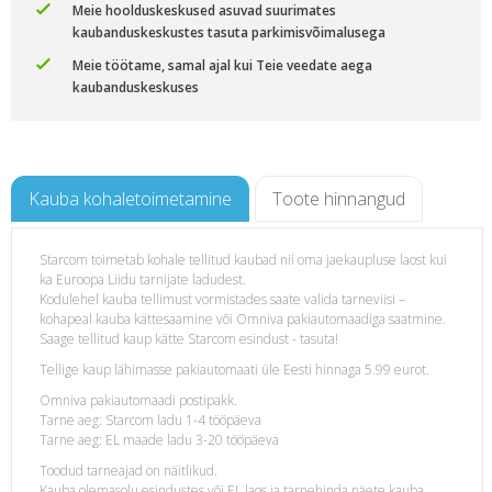
Meie hoolduskeskused asuvad suurimates
kaubanduskeskustes tasuta parkimisvõimalusega
Meie töötame, samal ajal kui Teie veedate aega
kaubanduskeskuses
Kauba kohaletoimetamine
Toote hinnangud
Starcom toimetab kohale tellitud kaubad nii oma jaekaupluse laost kui
ka Euroopa Liidu tarnijate ladudest.
300
Kodulehel kauba tellimust vormistades saate valida tarneviisi –
kohapeal kauba kättesaamine või Omniva pakiautomaadiga saatmine.
Saage tellitud kaup kätte Starcom esindust - tasuta!
Tellige kaup lähimasse pakiautomaati üle Eesti hinnaga 5.99 eurot.
Omniva pakiautomaadi postipakk.
Tarne aeg: Starcom ladu 1-4 tööpäeva
Tarne aeg: EL maade ladu 3-20 tööpäeva
Toodud tarneajad on näitlikud.
Kauba olemasolu esindustes või EL laos ja tarnehinda näete kauba