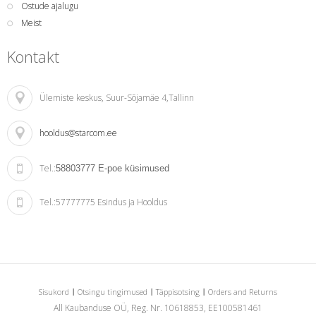
Ostude ajalugu
Meist
Kontakt
Ülemiste keskus
, Suur-Sõjamäe 4,Tallinn
hooldus@starcom.ee
Tel.:
58803777
E-poe küsimused
Tel.:
57777775 Esindus ja Hooldus
Sisukord
Otsingu tingimused
Täppisotsing
Orders and Returns
All Kaubanduse OÜ, Reg. Nr. 10618853, EE100581461