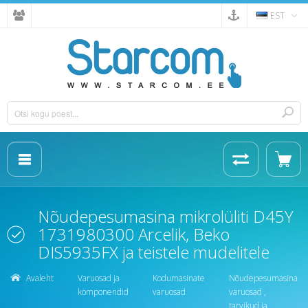
EST
Nõudepesumasina mikrolüliti D45Y
1731980300 Arcelik, Beko
DIS5935FX ja teistele mudelitele
Avaleht
Varuosad ja
Kodumasinate
Nõudepesumasina
komponendid
varuosad
varuosad ,
tarvikud ja