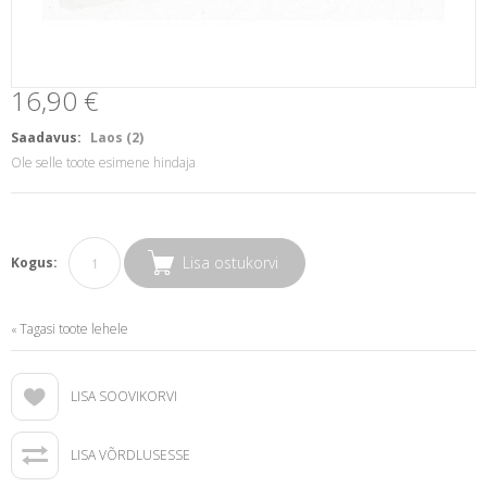
16,90 €
Saadavus:
Laos (2)
Ole selle toote esimene hindaja
Lisa ostukorvi
Kogus:
Tagasi toote lehele
«
LISA SOOVIKORVI
LISA VÕRDLUSESSE