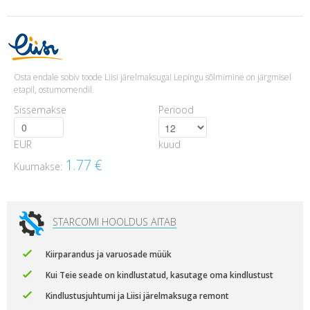
Osta endale sobiv toode Liisi järelmaksuga! Lepingu sõlmimine on järgmisel
etapil, ostumomendil.
Sissemakse
Periood
EUR
kuud
1.77
€
Kuumakse:
STARCOMI HOOLDUS AITAB
Kiirparandus ja varuosade müük
Kui Teie seade on kindlustatud, kasutage oma kindlustust
Kindlustusjuhtumi ja Liisi järelmaksuga remont