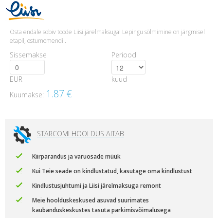
Osta endale sobiv toode Liisi järelmaksuga! Lepingu sõlmimine on järgmisel
etapil, ostumomendil.
Sissemakse
Periood
EUR
kuud
1.87
€
Kuumakse:
STARCOMI HOOLDUS AITAB
Kiirparandus ja varuosade müük
Kui Teie seade on kindlustatud, kasutage oma kindlustust
Kindlustusjuhtumi ja Liisi järelmaksuga remont
Meie hoolduskeskused asuvad suurimates
kaubanduskeskustes tasuta parkimisvõimalusega