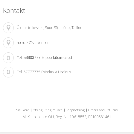
Kontakt
Ülemiste keskus
, Suur-Sõjamäe 4,Tallinn
hooldus@starcom.ee
Tel.:
58803777
E-poe küsimused
Tel.:
57777775 Esindus ja Hooldus
Sisukord
Otsingu tingimused
Täppisotsing
Orders and Returns
All Kaubanduse OÜ, Reg. Nr. 10618853, EE100581461