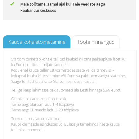
Meie töötame, samal ajal kui Teie veedate aega
kaubanduskeskuses
Kauba kohaletoimetamine
Toote hinnangud
Starcom toimetab kohale tellitud kaubad nii oma jaekaupluse laost kui
ka Euroopa Liidu tarnijate ladudest.
Kodulehel kauba tellimust vormistades saate valida tarneviisi –
kohapeal kauba kättesaamine või Omniva pakiautomaadiga saatmine.
Saage tellitud kaup kätte Starcom esindust - tasuta!
Tellige kaup lähimasse pakiautomaati üle Eesti hinnaga 5.99 eurot.
Omniva pakiautomaadi postipakk.
Tarne aeg: Starcom ladu 1-4 tööpäeva
Tarne aeg: EL maade ladu 3-20 tööpäeva
Toodud tarneajad on näitlikud.
Kauba olemasolu esindustes või EL laos ja tarnehinda näete kauba
tellimise momendil.