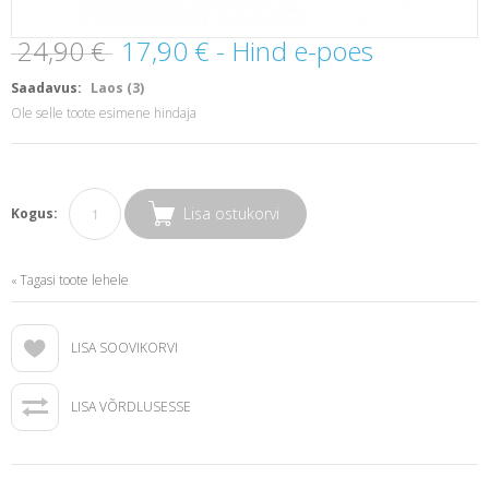
24,90 €
17,90 €
- Hind e-poes
Saadavus:
Laos (3)
Ole selle toote esimene hindaja
Lisa ostukorvi
Kogus:
Tagasi toote lehele
«
LISA SOOVIKORVI
LISA VÕRDLUSESSE