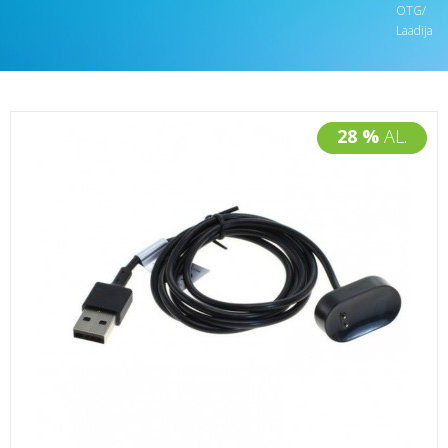
OTG/
Laadija
28 %
AL.