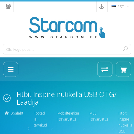
EST
Fitbit Inspire nutikella USB OTG/
Laadija
Avaleht
Tooted
Mobiiltelefoni
Muu
Fitbit
ja
lisavarustus
lisavarustus
Inspire
tarvikud
nutikella
USB