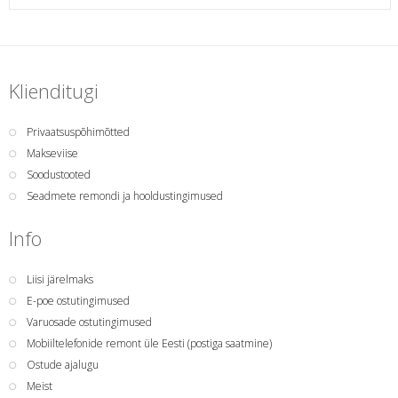
Klienditugi
Privaatsuspõhimõtted
Makseviise
Soodustooted
Seadmete remondi ja hooldustingimused
Info
Liisi järelmaks
E-poe ostutingimused
Varuosade ostutingimused
Mobiiltelefonide remont üle Eesti (postiga saatmine)
Ostude ajalugu
Meist