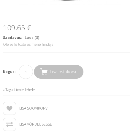
109,65 €
Saadavus:
Laos (3)
Ole selle toote esimene hindaja
Lisa ostukorvi
Kogus:
Tagasi toote lehele
«
LISA SOOVIKORVI
LISA VÕRDLUSESSE