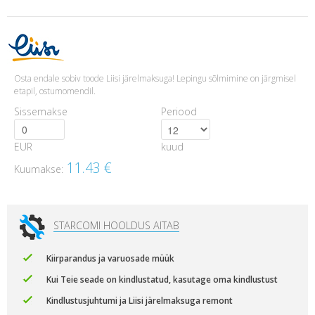
Osta endale sobiv toode Liisi järelmaksuga! Lepingu sõlmimine on järgmisel
etapil, ostumomendil.
Sissemakse
Periood
EUR
kuud
11.43
€
Kuumakse:
STARCOMI HOOLDUS AITAB
Kiirparandus ja varuosade müük
Kui Teie seade on kindlustatud, kasutage oma kindlustust
Kindlustusjuhtumi ja Liisi järelmaksuga remont