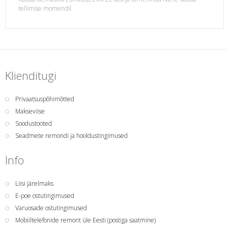
tellimise momendil.
Klienditugi
Privaatsuspõhimõtted
Makseviise
Soodustooted
Seadmete remondi ja hooldustingimused
Info
Liisi järelmaks
E-poe ostutingimused
Varuosade ostutingimused
Mobiiltelefonide remont üle Eesti (postiga saatmine)