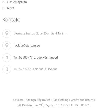
Ostude ajalugu
Meist
Kontakt
Ülemiste keskus
, Suur-Sõjamäe 4,Tallinn
hooldus@starcom.ee
Tel.:
58803777
E-poe küsimused
Tel.:
57777775 Esindus ja Hooldus
Sisukord
Otsingu tingimused
Täppisotsing
Orders and Returns
All Kaubanduse OÜ, Reg. Nr. 10618853, EE100581461