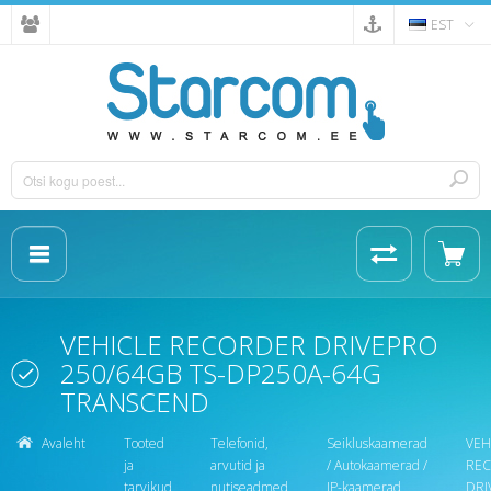
EST
VEHICLE RECORDER DRIVEPRO
250/64GB TS-DP250A-64G
TRANSCEND
Avaleht
Tooted
Telefonid,
Seikluskaamerad
VEH
ja
arvutid ja
/ Autokaamerad /
RE
tarvikud
nutiseadmed
IP-kaamerad
DRI