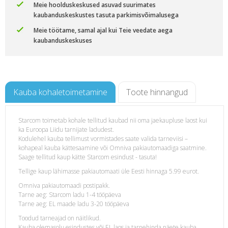
Meie hoolduskeskused asuvad suurimates
kaubanduskeskustes tasuta parkimisvõimalusega
Meie töötame, samal ajal kui Teie veedate aega
kaubanduskeskuses
Kauba kohaletoimetamine
Toote hinnangud
Starcom toimetab kohale tellitud kaubad nii oma jaekaupluse laost kui
ka Euroopa Liidu tarnijate ladudest.
-
Kodulehel kauba tellimust vormistades saate valida tarneviisi –
kohapeal kauba kättesaamine või Omniva pakiautomaadiga saatmine.
Saage tellitud kaup kätte Starcom esindust - tasuta!
Tellige kaup lähimasse pakiautomaati üle Eesti hinnaga 5.99 eurot.
Omniva pakiautomaadi postipakk.
Tarne aeg: Starcom ladu 1-4 tööpäeva
Tarne aeg: EL maade ladu 3-20 tööpäeva
Toodud tarneajad on näitlikud.
Kauba olemasolu esindustes või EL laos ja tarnehinda näete kauba