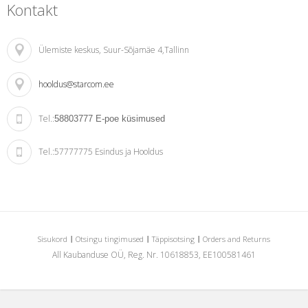
Kontakt
Ülemiste keskus
, Suur-Sõjamäe 4,Tallinn
hooldus@starcom.ee
Tel.:
58803777
E-poe küsimused
Tel.:
57777775 Esindus ja Hooldus
Sisukord
Otsingu tingimused
Täppisotsing
Orders and Returns
All Kaubanduse OÜ, Reg. Nr. 10618853, EE100581461