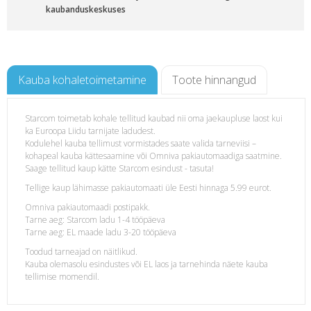
kaubanduskeskuses
Kauba kohaletoimetamine
Toote hinnangud
Starcom toimetab kohale tellitud kaubad nii oma jaekaupluse laost kui
ka Euroopa Liidu tarnijate ladudest.
Kodulehel kauba tellimust vormistades saate valida tarneviisi –
kohapeal kauba kättesaamine või Omniva pakiautomaadiga saatmine.
Saage tellitud kaup kätte Starcom esindust - tasuta!
Tellige kaup lähimasse pakiautomaati üle Eesti hinnaga 5.99 eurot.
Omniva pakiautomaadi postipakk.
Tarne aeg: Starcom ladu 1-4 tööpäeva
Tarne aeg: EL maade ladu 3-20 tööpäeva
Toodud tarneajad on näitlikud.
Kauba olemasolu esindustes või EL laos ja tarnehinda näete kauba
tellimise momendil.