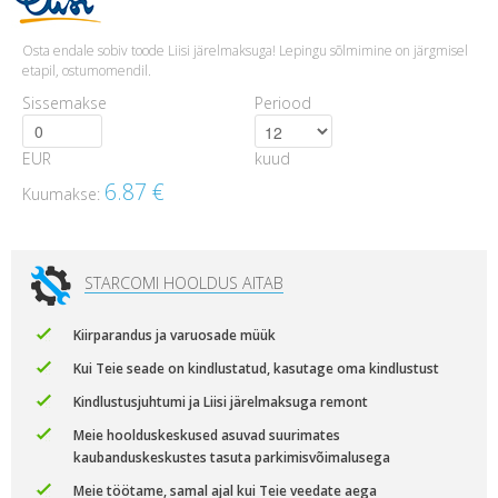
Osta endale sobiv toode Liisi järelmaksuga! Lepingu sõlmimine on järgmisel
etapil, ostumomendil.
Sissemakse
Periood
EUR
kuud
6.87
€
Kuumakse:
STARCOMI HOOLDUS AITAB
Kiirparandus ja varuosade müük
Kui Teie seade on kindlustatud, kasutage oma kindlustust
Kindlustusjuhtumi ja Liisi järelmaksuga remont
Meie hoolduskeskused asuvad suurimates
kaubanduskeskustes tasuta parkimisvõimalusega
Meie töötame, samal ajal kui Teie veedate aega