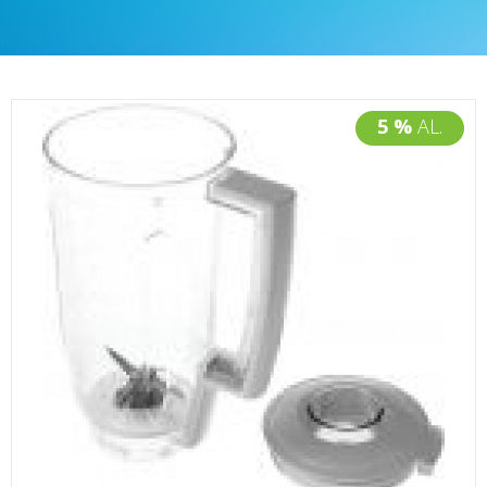
5 %
AL.