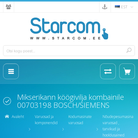
EST
Mikserikann köögivilja kombainile
00703198 BOSCH/SIEMENS
Avaleht
Varuosad ja
Kodumasinate
Nõudepesumasina
komponendid
varuosad
varuosad ,
tarvikud ja
hooldusained