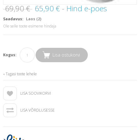
69,90 €
65,90 €
- Hind e-poes
Saadavus:
Laos (2)
Ole selle toote esimene hindaja
Lisa ostukorvi
Kogus:
Tagasi toote lehele
«
LISA SOOVIKORVI
LISA VÕRDLUSESSE