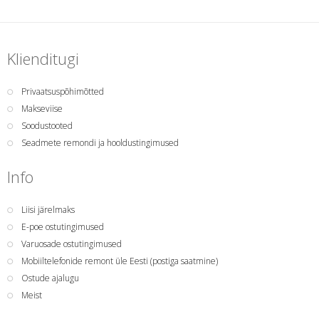
Klienditugi
Privaatsuspõhimõtted
Makseviise
Soodustooted
Seadmete remondi ja hooldustingimused
Info
Liisi järelmaks
E-poe ostutingimused
Varuosade ostutingimused
Mobiiltelefonide remont üle Eesti (postiga saatmine)
Ostude ajalugu
Meist